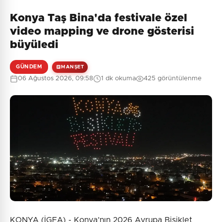
Konya Taş Bina'da festivale özel
Henüz yorum yapılmamış. İlk yorumu siz yapın!
video mapping ve drone gösterisi
büyüledi
GÜNDEM
MANŞET
0
/2000
06 Ağustos 2026, 09:58
1 dk okuma
425 görüntülenme
Güvenlik Sorusu:
1 + 5 = ?
Gönder
KONYA (İGFA) - Konya’nın 2026 Avrupa Bisiklet