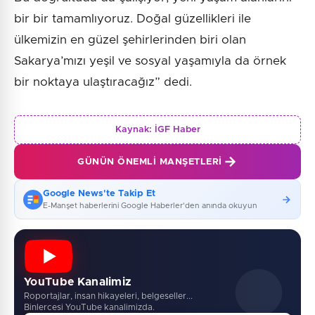
bir bir tamamlıyoruz. Doğal güzellikleri ile
ülkemizin en güzel şehirlerinden biri olan
Sakarya’mızı yeşil ve sosyal yaşamıyla da örnek
bir noktaya ulaştıracağız” dedi.
Kaynak:
İGF Haber
GÜNÜN ÖNEMLI MANŞETLERI
Google News'te Takip Et
E-Manşet haberlerini Google Haberler'den anında okuyun
YouTube Kanalimiz
Roportajlar, insan hikayeleri, belgeseller...
Binlercesi YouTube kanalimizda.