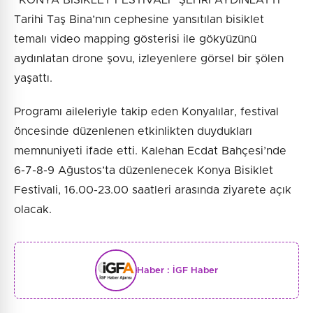
“KONYA BİSİKLET FESTİVALİ” ŞEHRİ AYDINLATTI
Tarihi Taş Bina’nın cephesine yansıtılan bisiklet
temalı video mapping gösterisi ile gökyüzünü
aydınlatan drone şovu, izleyenlere görsel bir şölen
yaşattı.
Programı aileleriyle takip eden Konyalılar, festival
öncesinde düzenlenen etkinlikten duydukları
memnuniyeti ifade etti. Kalehan Ecdat Bahçesi’nde
6-7-8-9 Ağustos’ta düzenlenecek Konya Bisiklet
Festivali, 16.00-23.00 saatleri arasında ziyarete açık
olacak.
Haber :
İGF Haber