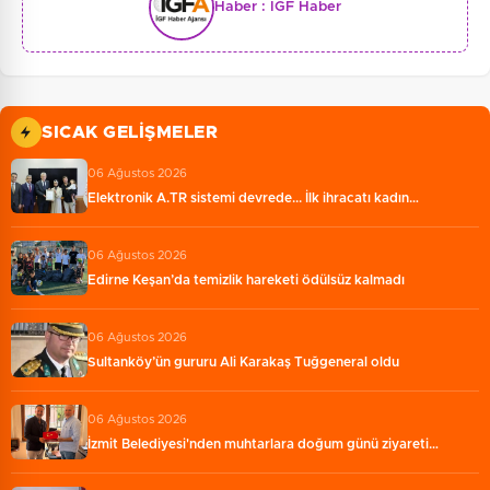
Haber :
İGF Haber
SICAK GELIŞMELER
06 Ağustos 2026
Elektronik A.TR sistemi devrede... İlk ihracatı kadın…
06 Ağustos 2026
Edirne Keşan’da temizlik hareketi ödülsüz kalmadı
06 Ağustos 2026
Sultanköy’ün gururu Ali Karakaş Tuğgeneral oldu
06 Ağustos 2026
İzmit Belediyesi'nden muhtarlara doğum günü ziyareti…