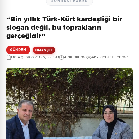
SONRAKI HABER
“Bin yıllık Türk-Kürt kardeşliği bir
Henüz yorum yapılmamış. İlk yorumu siz yapın!
slogan değil, bu toprakların
gerçeğidir”
GÜNDEM
MANŞET
0
/2000
08 Ağustos 2026, 20:00
4 dk okuma
467 görüntülenme
Güvenlik Sorusu:
6 + 6 = ?
Gönder