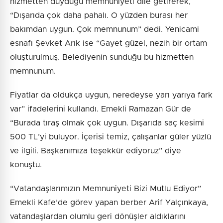
hizmetten duyduğu memnuniyeti dile getirerek,
“Dışarıda çok daha pahalı. O yüzden burası her
bakımdan uygun. Çok memnunum” dedi. Yenicami
esnafı Şevket Arık ise “Gayet güzel, nezih bir ortam
oluşturulmuş. Belediyenin sunduğu bu hizmetten
memnunum.
Fiyatlar da oldukça uygun, neredeyse yarı yarıya fark
var” ifadelerini kullandı. Emekli Ramazan Gür de
“Burada tıraş olmak çok uygun. Dışarıda saç kesimi
500 TL’yi buluyor. İçerisi temiz, çalışanlar güler yüzlü
ve ilgili. Başkanımıza teşekkür ediyoruz” diye
konuştu.
“Vatandaşlarımızın Memnuniyeti Bizi Mutlu Ediyor”
Emekli Kafe’de görev yapan berber Arif Yalçınkaya,
vatandaşlardan olumlu geri dönüşler aldıklarını