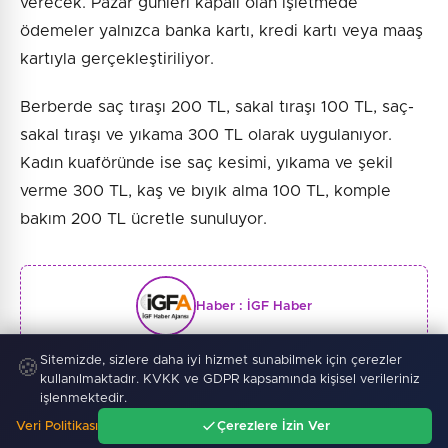
verecek. Pazar günleri kapalı olan işletmede
ödemeler yalnızca banka kartı, kredi kartı veya maaş
kartıyla gerçekleştiriliyor.
Berberde saç tıraşı 200 TL, sakal tıraşı 100 TL, saç-
sakal tıraşı ve yıkama 300 TL olarak uygulanıyor.
Kadın kuaföründe ise saç kesimi, yıkama ve şekil
verme 300 TL, kaş ve bıyık alma 100 TL, komple
bakım 200 TL ücretle sunuluyor.
Haber :
İGF Haber
Sitemizde, sizlere daha iyi hizmet sunabilmek için çerezler
🍪
kullanılmaktadır. KVKK ve GDPR kapsamında kişisel verileriniz
işlenmektedir.
SICAK GELIŞMELER
Veri Politikası
Çerezlere İzin Ver
Ana Sayfa
Gündem
Ara
Menü