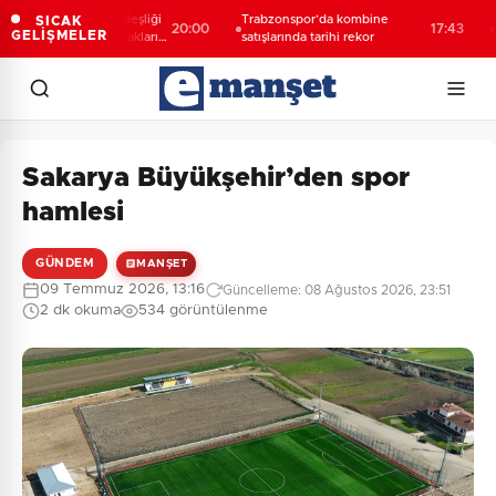
llık Türk-Kürt kardeşliği
Trabzonspor’da kombine
Esna
SICAK
20:00
17:43
GELİŞMELER
gan değil, bu toprakların
satışlarında tarihi rekor
açık
idir”
Sakarya Büyükşehir’den spor
hamlesi
GÜNDEM
MANŞET
09 Temmuz 2026, 13:16
Güncelleme: 08 Ağustos 2026, 23:51
2 dk okuma
534 görüntülenme