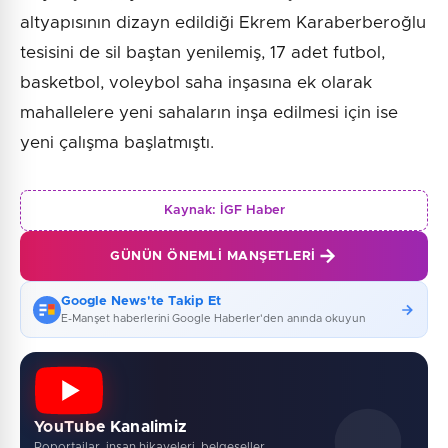
altyapısının dizayn edildiği Ekrem Karaberberoğlu
tesisini de sil baştan yenilemiş, 17 adet futbol,
basketbol, voleybol saha inşasına ek olarak
mahallelere yeni sahaların inşa edilmesi için ise
yeni çalışma başlatmıştı.
Kaynak:
İGF Haber
GÜNÜN ÖNEMLI MANŞETLERI
Google News'te Takip Et
E-Manşet haberlerini Google Haberler'den anında okuyun
YouTube Kanalimiz
Roportajlar, insan hikayeleri, belgeseller...