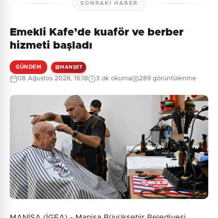
SONRAKI HABER
Emekli Kafe’de kuaför ve berber
hizmeti başladı
GÜNDEM
MANŞET
08 Ağustos 2026, 16:18
3 dk okuma
289 görüntülenme
MANİSA (İGFA) - Manisa Büyükşehir Belediyesi,