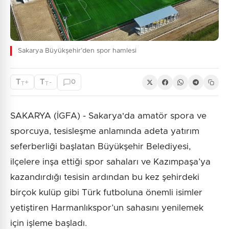
Sakarya Büyükşehir’den spor hamlesi
T
T
+
-
0
T
T
SAKARYA (İGFA) - Sakarya'da amatör spora ve
sporcuya, tesisleşme anlamında adeta yatırım
seferberliği başlatan Büyükşehir Belediyesi,
ilçelere inşa ettiği spor sahaları ve Kazımpaşa’ya
kazandırdığı tesisin ardından bu kez şehirdeki
birçok kulüp gibi Türk futboluna önemli isimler
yetiştiren Harmanlıkspor’un sahasını yenilemek
için işleme başladı.