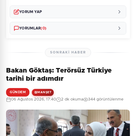
YORUM YAP
YORUMLAR
(0)
SONRAKI HABER
Bakan Göktaş: Terörsüz Türkiye
Henüz yorum yapılmamış. İlk yorumu siz yapın!
tarihi bir adımdır
GÜNDEM
MANŞET
06 Ağustos 2026, 17:40
2 dk okuma
344 görüntülenme
0
/2000
Güvenlik Sorusu:
4 + 7 = ?