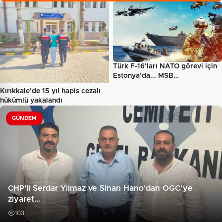
Türk F-16'ları NATO görevi için
Estonya'da... MSB…
Kırıkkale'de 15 yıl hapis cezalı
hükümlü yakalandı
GÜNDEM
CHP'li Serdar Yılmaz ve Sinan Hano'dan OGC’ye
ziyaret…
103