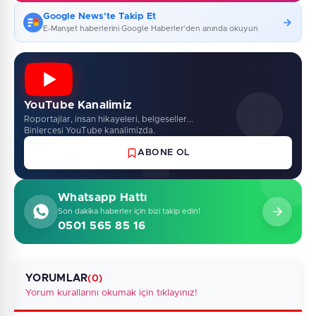
Google News'te Takip Et
E-Manşet haberlerini Google Haberler'den anında okuyun
YouTube Kanalimiz
Roportajlar, insan hikayeleri, belgeseller...
Binlercesi YouTube kanalimizda.
ABONE OL
Whatsapp Hattı
Son dakika haberler için bizi takip edin!
0501 565 85 16
YORUMLAR
(0)
Yorum kurallarını okumak için tıklayınız!