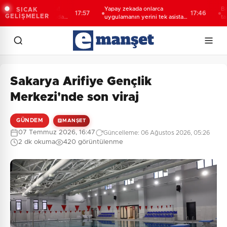
ı deniz uyarısı!
Yapay zekada onlarca
Bakan Gök
SICAK
17:57
17:46
GELİŞMELER
kötü kokulu suda
uygulamanın yerini tek asistan
tarihi bir
alabilir
Sakarya Arifiye Gençlik
Merkezi'nde son viraj
GÜNDEM
MANŞET
07 Temmuz 2026, 16:47
Güncelleme: 06 Ağustos 2026, 05:26
2 dk okuma
420 görüntülenme