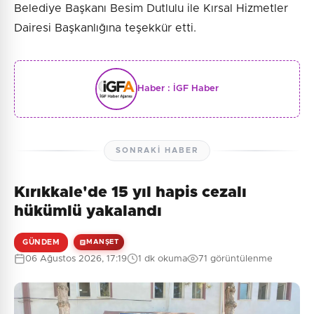
Belediye Başkanı Besim Dutlulu ile Kırsal Hizmetler
Dairesi Başkanlığına teşekkür etti.
Haber :
İGF Haber
SONRAKI HABER
Kırıkkale'de 15 yıl hapis cezalı
hükümlü yakalandı
GÜNDEM
MANŞET
06 Ağustos 2026, 17:19
1 dk okuma
71 görüntülenme