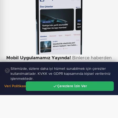
Mobil Uygulamamız Yayında!
Binlerce haberden
anında haberdar ol, ilgi alanına göre haber oku.
Sitemizde, sizlere daha iyi hizmet sunabilmek için çerezler
🍪
kullanılmaktadır. KVKK ve GDPR kapsamında kişisel verileriniz
işlenmektedir.
Veri Politikası
Çerezlere İzin Ver
Ana Sayfa
Gündem
Ara
Menü
Sitemizdeki dış bağlantılar referans amaçlıdır, dış
bağlantıların içeriklerinden kuruluşumuz sorumlu