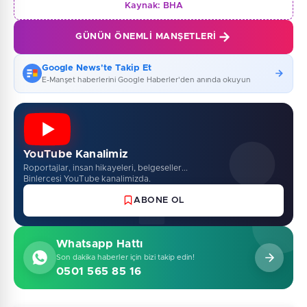
Kaynak:
BHA
GÜNÜN ÖNEMLI MANŞETLERI
Google News'te Takip Et
E-Manşet haberlerini Google Haberler'den anında okuyun
YouTube Kanalimiz
Roportajlar, insan hikayeleri, belgeseller...
Binlercesi YouTube kanalimizda.
ABONE OL
Whatsapp Hattı
Son dakika haberler için bizi takip edin!
0501 565 85 16