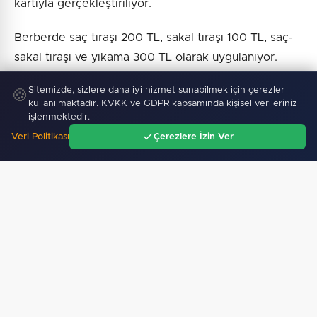
kartıyla gerçekleştiriliyor.
Berberde saç tıraşı 200 TL, sakal tıraşı 100 TL, saç-
sakal tıraşı ve yıkama 300 TL olarak uygulanıyor.
Kadın kuaföründe ise saç kesimi, yıkama ve şekil
Sitemizde, sizlere daha iyi hizmet sunabilmek için çerezler
🍪
verme 300 TL, kaş ve bıyık alma 100 TL, komple
kullanılmaktadır. KVKK ve GDPR kapsamında kişisel verileriniz
bakım 200 TL ücretle sunuluyor.
işlenmektedir.
Veri Politikası
Çerezlere İzin Ver
Ana Sayfa
Gündem
Ara
Menü
Haber :
İGF Haber
SICAK GELIŞMELER
08 Ağustos 2026
Faili meçhul 2 cinayet daha aydınlatıldı