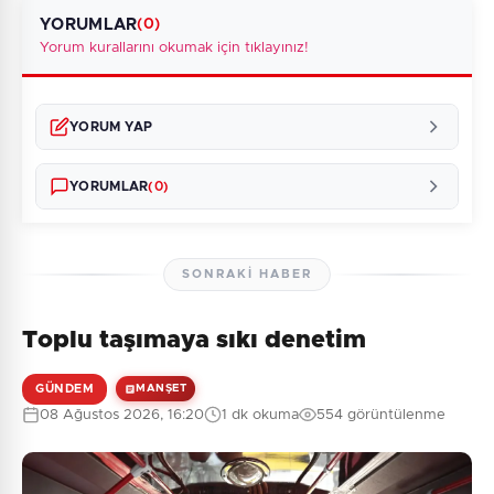
YORUMLAR
(0)
Yorum kurallarını okumak için tıklayınız!
YORUM YAP
YORUMLAR
(0)
SONRAKI HABER
Toplu taşımaya sıkı denetim
Henüz yorum yapılmamış. İlk yorumu siz yapın!
GÜNDEM
MANŞET
08 Ağustos 2026, 16:20
1 dk okuma
554 görüntülenme
0
/2000
Güvenlik Sorusu: