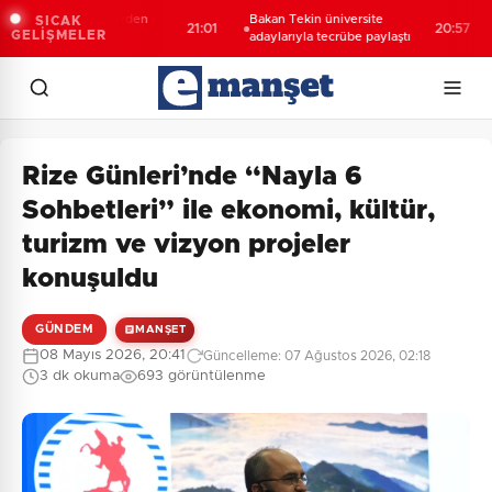
tanyalı öğrencilerden
Bakan Tekin üniversite
68
SICAK
21:01
20:57
GELİŞMELER
e ziyaret
adaylarıyla tecrübe paylaştı
he
Rize Günleri’nde “Nayla 6
Sohbetleri” ile ekonomi, kültür,
turizm ve vizyon projeler
konuşuldu
GÜNDEM
MANŞET
08 Mayıs 2026, 20:41
Güncelleme: 07 Ağustos 2026, 02:18
3 dk okuma
693 görüntülenme