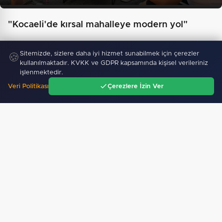
"Kocaeli'de kırsal mahalleye modern yol"
Sitemizde, sizlere daha iyi hizmet sunabilmek için çerezler
🍪
kullanılmaktadır. KVKK ve GDPR kapsamında kişisel verileriniz
işlenmektedir.
Veri Politikası
Çerezlere İzin Ver
Ana Sayfa
Gündem
Ara
Menü
İzmir Karabağlar Meclisi'nde komisyonlar yeniden
şekillendi…