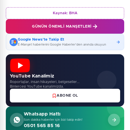
Kaynak:
BHA
GÜNÜN ÖNEMLI MANŞETLERI
Google News'te Takip Et
E-Manşet haberlerini Google Haberler'den anında okuyun
YouTube Kanalimiz
Roportajlar, insan hikayeleri, belgeseller...
Binlercesi YouTube kanalimizda.
ABONE OL
Whatsapp Hattı
Son dakika haberler için bizi takip edin!
0501 565 85 16