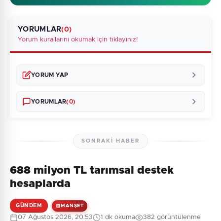
YORUMLAR
(0)
Yorum kurallarını okumak için tıklayınız!
YORUM YAP
YORUMLAR
(0)
SONRAKI HABER
688 milyon TL tarımsal destek
Henüz yorum yapılmamış. İlk yorumu siz yapın!
hesaplarda
GÜNDEM
MANŞET
07 Ağustos 2026, 20:53
1 dk okuma
382 görüntülenme