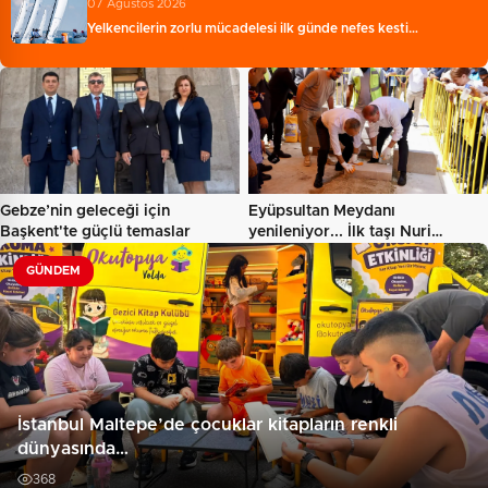
07 Ağustos 2026
Yelkencilerin zorlu mücadelesi ilk günde nefes kesti…
Gebze’nin geleceği için
Eyüpsultan Meydanı
Başkent'te güçlü temaslar
yenileniyor... İlk taşı Nuri
Aslan…
GÜNDEM
İstanbul Maltepe’de çocuklar kitapların renkli
dünyasında…
368