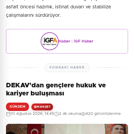
asfalt öncesi hazırlık, istinat duvarı ve stabilize
çalışmalarını sürdürüyor.
Haber :
İGF Haber
SONRAKI HABER
DEKAV’dan gençlere hukuk ve
kariyer buluşması
GÜNDEM
MANŞET
10 Ağustos 2026, 14:45
2 dk okuma
420 görüntülenme