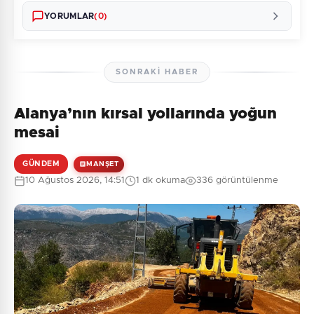
YORUMLAR
(0)
SONRAKI HABER
Alanya’nın kırsal yollarında yoğun
Henüz yorum yapılmamış. İlk yorumu siz yapın!
mesai
GÜNDEM
MANŞET
10 Ağustos 2026, 14:51
1 dk okuma
336 görüntülenme
0
/2000
Güvenlik Sorusu:
10 + 4 = ?
Gönder