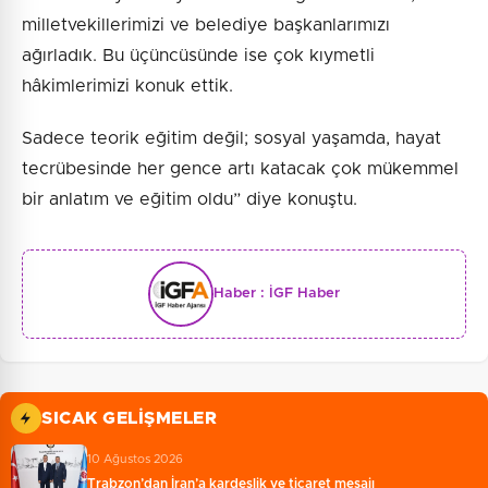
milletvekillerimizi ve belediye başkanlarımızı
ağırladık. Bu üçüncüsünde ise çok kıymetli
hâkimlerimizi konuk ettik.
Sadece teorik eğitim değil; sosyal yaşamda, hayat
tecrübesinde her gence artı katacak çok mükemmel
bir anlatım ve eğitim oldu” diye konuştu.
Haber :
İGF Haber
SICAK GELIŞMELER
10 Ağustos 2026
Trabzon’dan İran’a kardeşlik ve ticaret mesajı