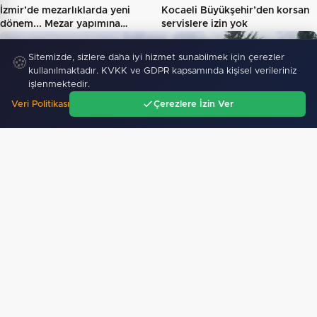
İzmir’de mezarlıklarda yeni
Kocaeli Büyükşehir’den korsan
dönem... Mezar yapımına…
servislere izin yok
GÜNDEM
Sitemizde, sizlere daha iyi hizmet sunabilmek için çerezler
🍪
kullanılmaktadır. KVKK ve GDPR kapsamında kişisel verileriniz
işlenmektedir.
Veri Politikası
Çerezlere İzin Ver
Ana Sayfa
Gündem
Ara
Menü
Türkiye ile Tayvan arasında arama kurtarma iş
birliği…
295
"Nevşehir Kültür Yolu'na Gökhan Türkmen'li
final"