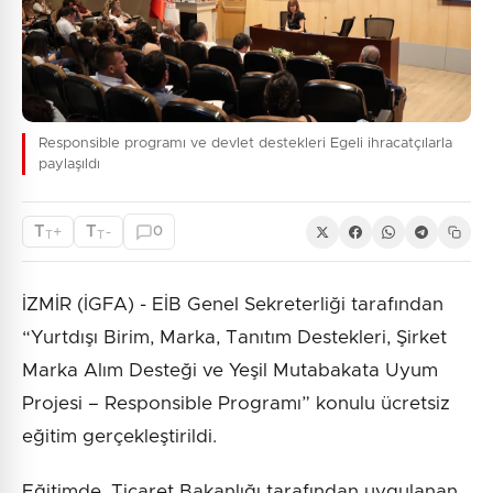
Responsible programı ve devlet destekleri Egeli ihracatçılarla
paylaşıldı
T
T
+
-
0
T
T
İZMİR (İGFA) - EİB Genel Sekreterliği tarafından
“Yurtdışı Birim, Marka, Tanıtım Destekleri, Şirket
Marka Alım Desteği ve Yeşil Mutabakata Uyum
Projesi – Responsible Programı” konulu ücretsiz
eğitim gerçekleştirildi.
Eğitimde, Ticaret Bakanlığı tarafından uygulanan