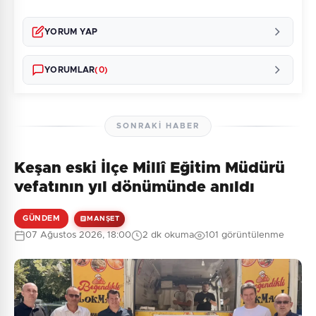
YORUM YAP
YORUMLAR
(0)
SONRAKI HABER
Keşan eski İlçe Millî Eğitim Müdürü
Henüz yorum yapılmamış. İlk yorumu siz yapın!
vefatının yıl dönümünde anıldı
GÜNDEM
MANŞET
07 Ağustos 2026, 18:00
2 dk okuma
101 görüntülenme
0
/2000
Güvenlik Sorusu:
3 + 4 = ?