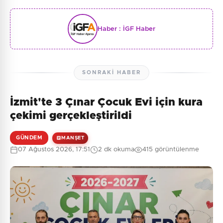
Haber :
İGF Haber
SONRAKI HABER
İzmit'te 3 Çınar Çocuk Evi için kura
çekimi gerçekleştirildi
GÜNDEM
MANŞET
07 Ağustos 2026, 17:51
2 dk okuma
415 görüntülenme