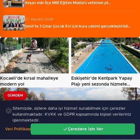
Keşan eski İlçe Millî Eğitim Müdürü vefatının yıl…
07 Ağustos 2026
İzmit'te 3 Çınar Çocuk Evi için kura çekimi gerçekleştirildi…
Kocaeli'de kırsal mahalleye
Eskişehir'de Kentpark Yapay
modern yol
Plajı yeni sezonda hizmete…
GÜNDEM
Sitemizde, sizlere daha iyi hizmet sunabilmek için çerezler
🍪
kullanılmaktadır. KVKK ve GDPR kapsamında kişisel verileriniz
işlenmektedir.
Veri Politikası
Çerezlere İzin Ver
Ana Sayfa
Gündem
Ara
Menü