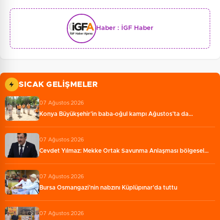
Haber :
İGF Haber
SICAK GELIŞMELER
07 Ağustos 2026
Konya Büyükşehir’in baba-oğul kampı Ağustos'ta da…
07 Ağustos 2026
Cevdet Yılmaz: Mekke Ortak Savunma Anlaşması bölgesel…
07 Ağustos 2026
Bursa Osmangazi’nin nabzını Küplüpınar'da tuttu
07 Ağustos 2026