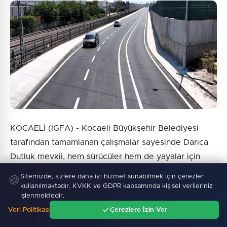
KOCAELİ (İGFA) - Kocaeli Büyükşehir Belediyesi
tarafından tamamlanan çalışmalar sayesinde Darıca
Dutluk mevkii, hem sürücüler hem de yayalar için
daha güvenli ve konforlu bir ulaşım aksı haline geldi.
Sitemizde, sizlere daha iyi hizmet sunabilmek için çerezler
🍪
Son kat asfalt serimi tamamlanan yolda yol çizgileri
kullanılmaktadır. KVKK ve GDPR kapsamında kişisel verileriniz
işlenmektedir.
de çizilerek trafik düzeni güçlendirildi.
Veri Politikası
Çerezlere İzin Ver
Ana Sayfa
Gündem
Ara
Menü
Yenilenen yol, modern standartlara uygun yapısıyla