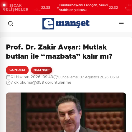
i Şahin Biba:
Cumhurbaşkanı Erdoğan, Suudi
Bursa’da
SICAK
22:38
22:32
GELİŞMELER
eleceğini bütüncül
Arabistan yolcusu
tanıtıldı..
anlıyoruz
yolculuğ
Prof. Dr. Zakir Avşar: Mutlak
butlan ile “mazbata” kalır mı?
GÜNDEM
MANŞET
01 Haziran 2026, 09:43
Güncelleme: 07 Ağustos 2026, 06:19
7 dk okuma
358 görüntülenme