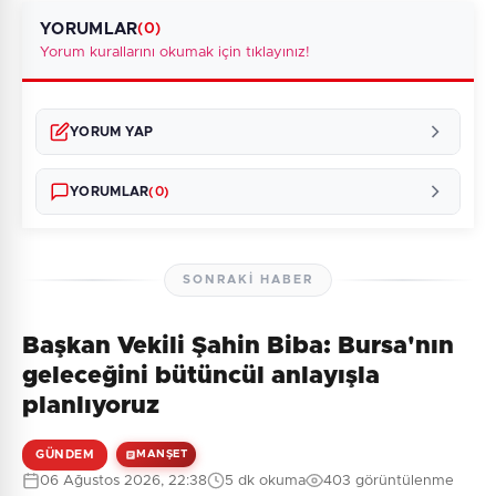
YORUMLAR
(0)
Yorum kurallarını okumak için tıklayınız!
YORUM YAP
YORUMLAR
(0)
SONRAKI HABER
Başkan Vekili Şahin Biba: Bursa'nın
Henüz yorum yapılmamış. İlk yorumu siz yapın!
geleceğini bütüncül anlayışla
planlıyoruz
GÜNDEM
MANŞET
0
/2000
06 Ağustos 2026, 22:38
5 dk okuma
403 görüntülenme
Güvenlik Sorusu: