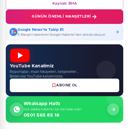
Kaynak:
BHA
GÜNÜN ÖNEMLI MANŞETLERI
Google News'te Takip Et
E-Manşet haberlerini Google Haberler'den anında okuyun
YouTube Kanalimiz
Roportajlar, insan hikayeleri, belgeseller...
Binlercesi YouTube kanalimizda.
ABONE OL
Whatsapp Hattı
Son dakika haberler için bizi takip edin!
0501 565 85 16