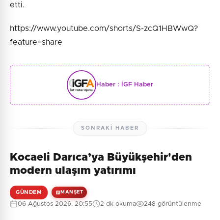
etti.
https://www.youtube.com/shorts/S-zcQ1HBWwQ?
feature=share
Haber :
İGF Haber
SONRAKI HABER
Kocaeli Darıca’ya Büyükşehir'den
modern ulaşım yatırımı
GÜNDEM
MANŞET
06 Ağustos 2026, 20:55
2 dk okuma
248 görüntülenme