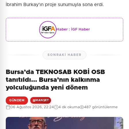
İbrahim Burkay'ın proje sunumuyla sona erdi.
Haber :
İGF Haber
SONRAKI HABER
Bursa’da TEKNOSAB KOBİ OSB
tanıtıldı... Bursa’nın kalkınma
yolculuğunda yeni dönem
GÜNDEM
MANŞET
06 Ağustos 2026, 22:24
4 dk okuma
487 görüntülenme