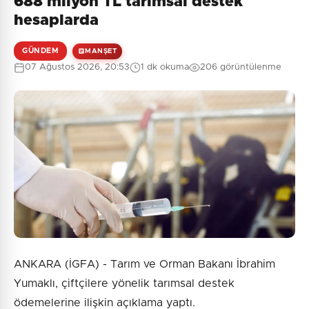
688 milyon TL tarımsal destek
Henüz yorum yapılmamış. İlk yorumu siz yapın!
hesaplarda
GÜNDEM
MANŞET
07 Ağustos 2026, 20:53
1 dk okuma
206 görüntülenme
0
/2000
Güvenlik Sorusu:
9 + 5 = ?
Gönder
ANKARA (İGFA) - Tarım ve Orman Bakanı İbrahim
Yumaklı, çiftçilere yönelik tarımsal destek
ödemelerine ilişkin açıklama yaptı.