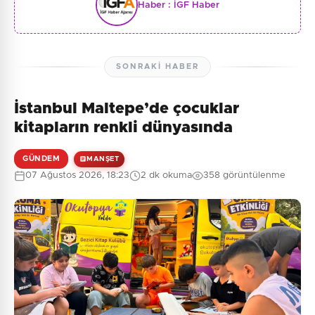
Haber :
İGF Haber
SONRAKI HABER
İstanbul Maltepe’de çocuklar
kitapların renkli dünyasında
GÜNDEM
MANŞET
07 Ağustos 2026, 18:23
2 dk okuma
358 görüntülenme