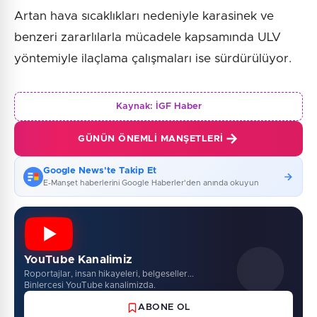
Artan hava sıcaklıkları nedeniyle karasinek ve
benzeri zararlılarla mücadele kapsamında ULV
yöntemiyle ilaçlama çalışmaları ise sürdürülüyor.
Kaynak:
İGF Haber
GÜNÜN ÖNEMLI MANŞETLERI
Google News'te Takip Et
E-Manşet haberlerini Google Haberler'den anında okuyun
YouTube Kanalimiz
Roportajlar, insan hikayeleri, belgeseller...
Binlercesi YouTube kanalimizda.
ABONE OL