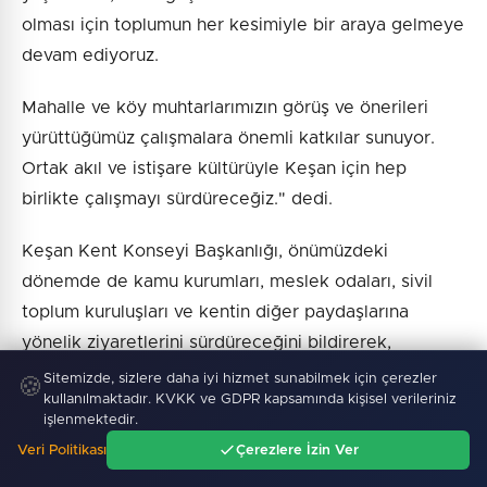
olması için toplumun her kesimiyle bir araya gelmeye
devam ediyoruz.
Mahalle ve köy muhtarlarımızın görüş ve önerileri
yürüttüğümüz çalışmalara önemli katkılar sunuyor.
Ortak akıl ve istişare kültürüyle Keşan için hep
birlikte çalışmayı sürdüreceğiz." dedi.
Keşan Kent Konseyi Başkanlığı, önümüzdeki
dönemde de kamu kurumları, meslek odaları, sivil
toplum kuruluşları ve kentin diğer paydaşlarına
yönelik ziyaretlerini sürdüreceğini bildirerek,
gösterdikleri misafirperverlik dolayısıyla mahalle ve
Sitemizde, sizlere daha iyi hizmet sunabilmek için çerezler
🍪
kullanılmaktadır. KVKK ve GDPR kapsamında kişisel verileriniz
köy muhtarlarına teşekkür etti.
işlenmektedir.
Veri Politikası
Çerezlere İzin Ver
Ana Sayfa
Gündem
Ara
Menü