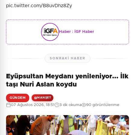
pic.twitter.com/B8uvDhz8Zy
Haber :
İGF Haber
SONRAKI HABER
Eyüpsultan Meydanı yenileniyor... İlk
taşı Nuri Aslan koydu
GÜNDEM
MANŞET
07 Ağustos 2026, 18:51
3 dk okuma
90 görüntülenme