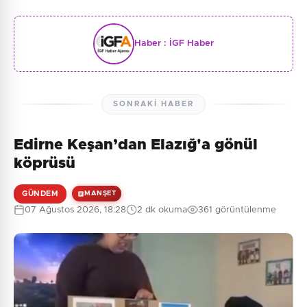
Haber :
İGF Haber
SONRAKI HABER
Edirne Keşan’dan Elazığ'a gönül
köprüsü
GÜNDEM
MANŞET
07 Ağustos 2026, 18:28
2 dk okuma
361 görüntülenme