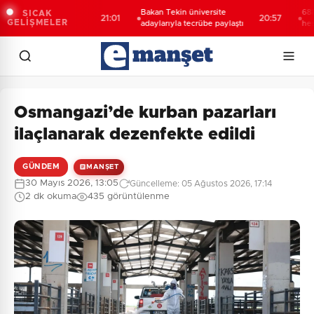
öğrencilerden
Bakan Tekin üniversite
688 milyon
SICAK
21:01
20:57
GELİŞMELER
t
adaylarıyla tecrübe paylaştı
hesaplard
Osmangazi’de kurban pazarları
ilaçlanarak dezenfekte edildi
GÜNDEM
MANŞET
30 Mayıs 2026, 13:05
Güncelleme: 05 Ağustos 2026, 17:14
2 dk okuma
435 görüntülenme