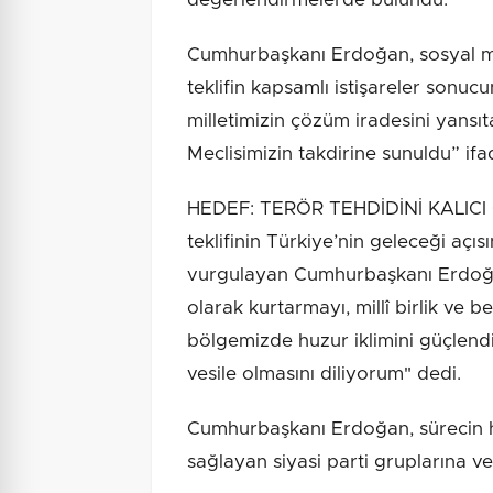
Cumhurbaşkanı Erdoğan, sosyal m
teklifin kapsamlı istişareler sonucu
milletimizin çözüm iradesini yans
Meclisimizin takdirine sunuldu” ifad
HEDEF: TERÖR TEHDİDİNİ KALI
teklifinin Türkiye’nin geleceği aç
vurgulayan Cumhurbaşkanı Erdoğan,
olarak kurtarmayı, millî birlik ve 
bölgemizde huzur iklimini güçlend
vesile olmasını diliyorum" dedi.
Cumhurbaşkanı Erdoğan, sürecin h
sağlayan siyasi parti gruplarına ve 