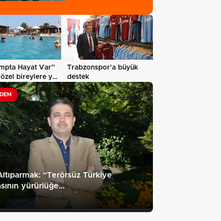
47,6…
mpta Hayat Var”
Trabzonspor'a büyük
 özel bireylere yaz
destek
DEM
Altıparmak: “Terörsüz Türkiye
sının yürürlüğe…
2