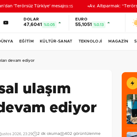
an 'Terörsüz Türkiye' mesajı
Av. Altıparmak: “Terörsüz 
19:15
DOLAR
EURO
47,6041
55,1051
%0.05
%0.13
DÜNYA
EĞİTİM
KÜLTÜR-SANAT
TEKNOLOJİ
MAGAZİN
S
ımları devam ediyor
sal ulaşım
 devam ediyor
2 dk okuma
402 görüntülenme
ğustos 2026, 23:29