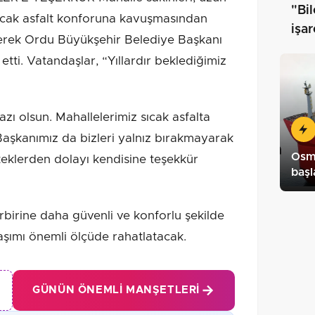
"Bil
n sıcak asfalt konforuna kavuşmasından
işa
rerek Ordu Büyükşehir Belediye Başkanı
tti. Vatandaşlar, “Yıllardır beklediğimiz
zı olsun. Mahallelerimiz sıcak asfalta
Başkanımız da bizleri yalnız bırakmayarak
Osma
steklerden dolayı kendisine teşekkür
başl
rbirine daha güvenli ve konforlu şekilde
aşımı önemli ölçüde rahatlatacak.
GÜNÜN ÖNEMLI MANŞETLERI