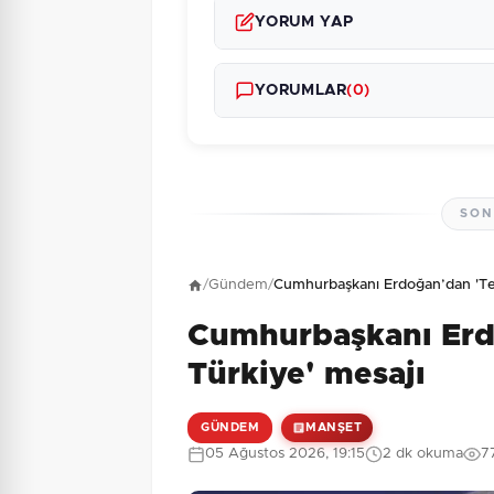
YORUM YAP
YORUMLAR
(0)
SON
Henüz yorum yapı
/
Gündem
/
Cumhurbaşkanı Erdoğan’dan 'Ter
Cumhurbaşkanı Erd
8 + 9 = ?
Güvenlik Sorusu:
Türkiye' mesajı
GÜNDEM
MANŞET
05 Ağustos 2026, 19:15
2 dk okuma
7