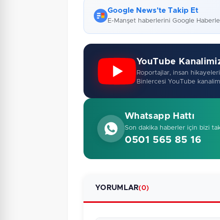
Google News'te Takip Et
E-Manşet haberlerini Google Haberl
YouTube Kanalimi
Roportajlar, insan hikayeleri,
Binlercesi YouTube kanalim
Whatsapp Hattı
Son dakika haberler için bizi ta
0501 565 85 16
YORUMLAR
(0)