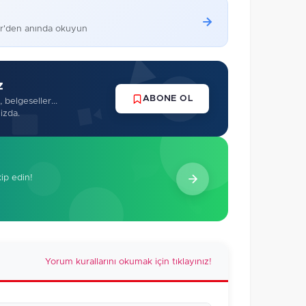
er'den anında okuyun
z
ABONE OL
 belgeseller...
izda.
kip edin!
Yorum kurallarını okumak için tıklayınız!