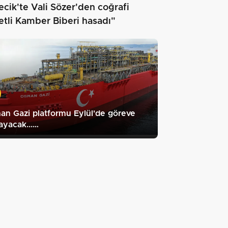
ecik'te Vali Sözer'den coğrafi
retli Kamber Biberi hasadı"
n Gazi platformu Eylül'de göreve
ayacak...…