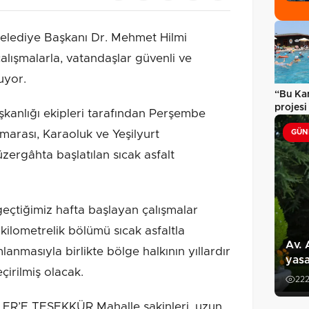
elediye Başkanı Dr. Mehmet Hilmi
lışmalarla, vatandaşlar güvenli ve
uyor.
“Bu Ka
projesi
şkanlığı ekipleri tarafından Perşembe
tatili…
Çamarası, Karaoluk ve Yeşilyurt
GÜN
zergâhta başlatılan sıcak asfalt
geçtiğimiz hafta başlayan çalışmalar
kilometrelik bölümü sıcak asfaltla
Av. 
anmasıyla birlikte bölge halkının yıllardır
yasa
çirilmiş olacak.
22
E TEŞEKKÜR Mahalle sakinleri, uzun