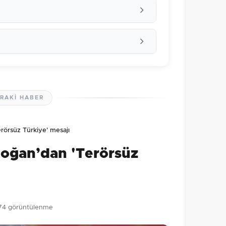
RAKI HABER
lmamış. İlk yorumu siz yapın!
örsüz Türkiye' mesajı
0
/2000
oğan’dan 'Terörsüz
Gönder
74 görüntülenme