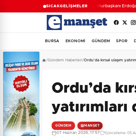
Cumhurbaşkanı Erdoğan’d
SICAK
GELİŞMELER
BURSA
EKONOMİ
GÜNDEM
SPOR
/
Gündem Haberleri
/
Ordu’da kırsal ulaşım yatır
Ordu’da kır
yatırımları
GÜNDEM
MANŞET
07 Haziran 2026, 17:57
Güncelleme: 05 A