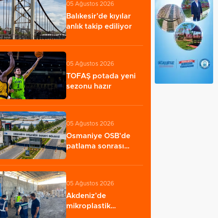
05 Ağustos 2026
Balıkesir’de kıyılar
anlık takip ediliyor
05 Ağustos 2026
TOFAŞ potada yeni
sezonu hazır
05 Ağustos 2026
Osmaniye OSB'de
patlama sonrası
yangın: 2 işçi öldü…
05 Ağustos 2026
Akdeniz’de
mikroplastik
denetimi... 23 tesise