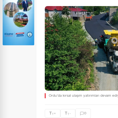
Ordu’da kırsal ulaşım yatırımları devam edi
T
T
+
-
0
T
T