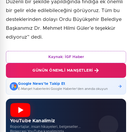
Düzenli bir şekilde yapıldığında fındığa ek önemli
bir gelir elde edilebileceğini görüyoruz. Tüm bu
desteklerinden dolayı Ordu Büyükşehir Belediye
Başkanımız Dr. Mehmet Hilmi Güler’e teşekkür
ediyoruz” dedi.
Kaynak:
İGF Haber
GÜNÜN ÖNEMLI MANŞETLERI
Google News'te Takip Et
E-Manşet haberlerini Google Haberler'den anında okuyun
YouTube Kanalimiz
Roportajlar, insan hikayeleri, belgeseller...
Binlercesi YouTube kanalimizda.