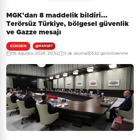
MGK'dan 8 maddelik bildiri...
Terörsüz Türkiye, bölgesel güvenlik
ve Gazze mesajı
GÜNDEM
MANŞET
06 Ağustos 2026, 20:52
3 dk okuma
532 görüntülenme