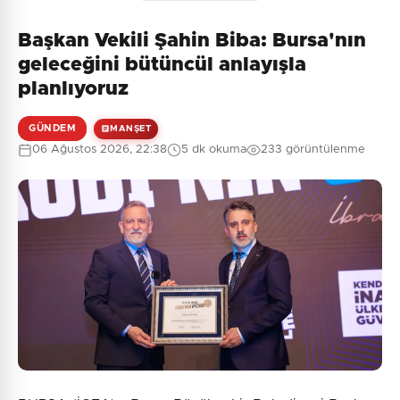
Başkan Vekili Şahin Biba: Bursa'nın
Henüz yorum yapılmamış. İlk yorumu siz yapın!
geleceğini bütüncül anlayışla
planlıyoruz
GÜNDEM
MANŞET
0
/2000
06 Ağustos 2026, 22:38
5 dk okuma
233 görüntülenme
Güvenlik Sorusu:
10 + 3 = ?
Gönder