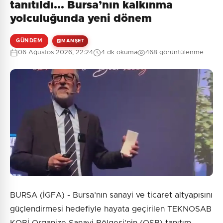
tanıtıldı... Bursa’nın kalkınma
yolculuğunda yeni dönem
GÜNDEM
MANŞET
06 Ağustos 2026, 22:24
4 dk okuma
468 görüntülenme
BURSA (İGFA) - Bursa’nın sanayi ve ticaret altyapısını
güçlendirmesi hedefiyle hayata geçirilen TEKNOSAB
KOBİ Organize Sanayi Bölgesi’nin (OSB) tanıtım