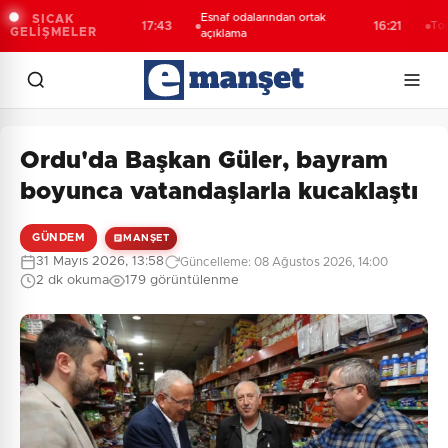
da kombine
Esnaf odalarından ortak
SICAK
17:43
16:21
Toplu taşım
GELİŞMELER
rihi rekor
açıklama
Ordu'da Başkan Güler, bayram
boyunca vatandaşlarla kucaklaştı
GÜNDEM
MANŞET
31 Mayıs 2026, 13:58
Güncelleme: 08 Ağustos 2026, 14:00
2 dk okuma
179 görüntülenme