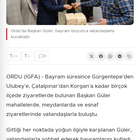
Ordu'da Başkan Güler, bayram boyunca vatandaşlarla
kucaklaştı
T
T
+
-
0
T
T
ORDU (İGFA) - Bayram süresince Gürgentepe’den
Ulubey’e, Çatalpınar’dan Korgan’a kadar birçok
ilçede ziyaretlerde bulunan Başkan Güler
mahallelerde, meydanlarda ve esnaf
ziyaretlerinde vatandaşlarla buluştu.
Gittiği her noktada yoğun ilgiyle karşılanan Güler,
vatandaşlarla sohbet ederek bayramlarını kutladı.