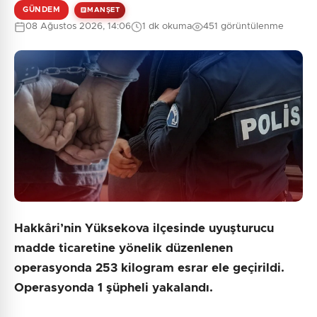
GÜNDEM
MANŞET
08 Ağustos 2026, 14:06
1 dk okuma
451 görüntülenme
Hakkâri’nin Yüksekova ilçesinde uyuşturucu
madde ticaretine yönelik düzenlenen
operasyonda 253 kilogram esrar ele geçirildi.
Operasyonda 1 şüpheli yakalandı.