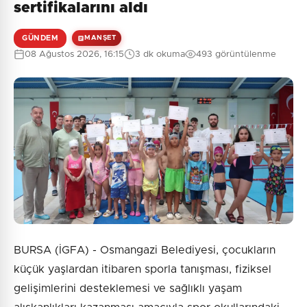
sertifikalarını aldı
GÜNDEM
MANŞET
08 Ağustos 2026, 16:15
3 dk okuma
493 görüntülenme
BURSA (İGFA) - Osmangazi Belediyesi, çocukların
küçük yaşlardan itibaren sporla tanışması, fiziksel
gelişimlerini desteklemesi ve sağlıklı yaşam