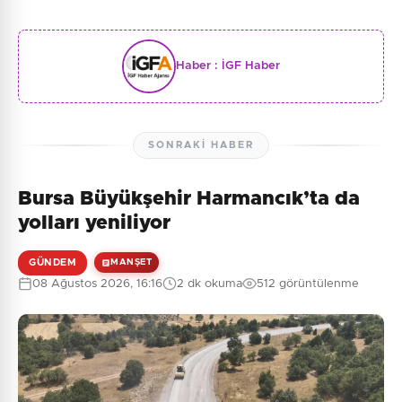
Haber :
İGF Haber
SONRAKI HABER
Bursa Büyükşehir Harmancık’ta da
yolları yeniliyor
GÜNDEM
MANŞET
08 Ağustos 2026, 16:16
2 dk okuma
512 görüntülenme