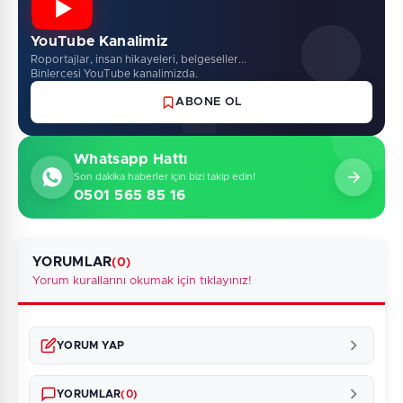
YouTube Kanalimiz
Roportajlar, insan hikayeleri, belgeseller...
Binlercesi YouTube kanalimizda.
ABONE OL
Whatsapp Hattı
Son dakika haberler için bizi takip edin!
0501 565 85 16
YORUMLAR
(0)
Yorum kurallarını okumak için tıklayınız!
YORUM YAP
YORUMLAR
(0)