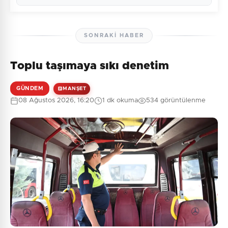
SONRAKI HABER
Toplu taşımaya sıkı denetim
Henüz yorum yapılmamış. İlk yorumu siz yapın!
GÜNDEM
MANŞET
08 Ağustos 2026, 16:20
1 dk okuma
534 görüntülenme
0
/2000
Güvenlik Sorusu:
1 + 3 = ?
Gönder