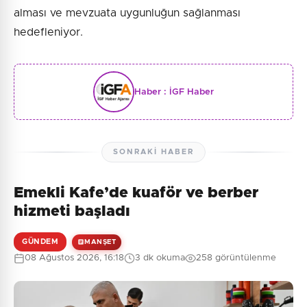
alması ve mevzuata uygunluğun sağlanması
hedefleniyor.
Haber :
İGF Haber
SONRAKI HABER
Emekli Kafe’de kuaför ve berber
hizmeti başladı
GÜNDEM
MANŞET
08 Ağustos 2026, 16:18
3 dk okuma
258 görüntülenme