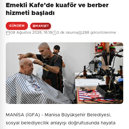
Emekli Kafe’de kuaför ve berber
hizmeti başladı
GÜNDEM
MANŞET
08 Ağustos 2026, 16:18
3 dk okuma
288 görüntülenme
MANİSA (İGFA) - Manisa Büyükşehir Belediyesi,
sosyal belediyecilik anlayışı doğrultusunda hayata