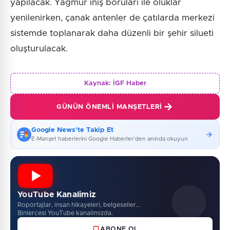
yapılacak. Yağmur iniş boruları ile oluklar
yenilenirken, çanak antenler de çatılarda merkezi
sistemde toplanarak daha düzenli bir şehir silueti
oluşturulacak.
Kaynak:
İGF Haber
GÜNÜN ÖNEMLI MANŞETLERI
Google News'te Takip Et
E-Manşet haberlerini Google Haberler'den anında okuyun
YouTube Kanalimiz
Roportajlar, insan hikayeleri, belgeseller...
Binlercesi YouTube kanalimizda.
ABONE OL