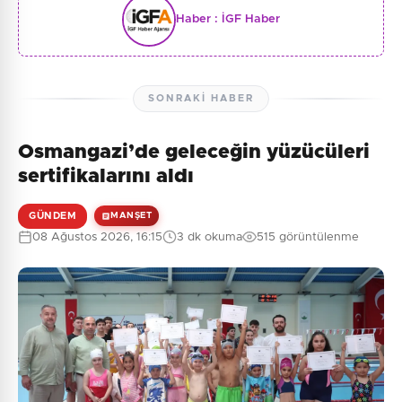
Haber :
İGF Haber
SONRAKI HABER
Osmangazi’de geleceğin yüzücüleri
sertifikalarını aldı
GÜNDEM
MANŞET
08 Ağustos 2026, 16:15
3 dk okuma
515 görüntülenme