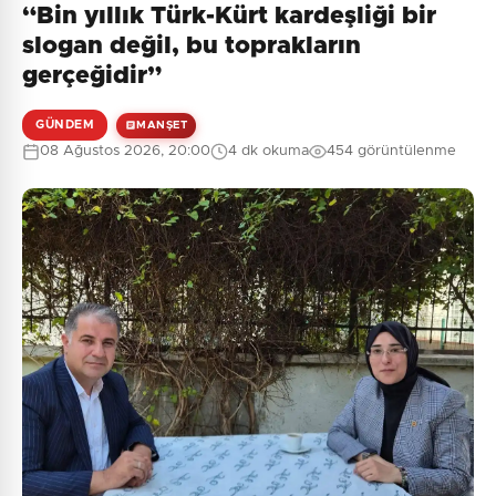
“Bin yıllık Türk-Kürt kardeşliği bir
Henüz yorum yapılmamış. İlk yorumu siz yapın!
slogan değil, bu toprakların
gerçeğidir”
GÜNDEM
MANŞET
0
/2000
08 Ağustos 2026, 20:00
4 dk okuma
454 görüntülenme
Güvenlik Sorusu:
9 + 1 = ?
Gönder