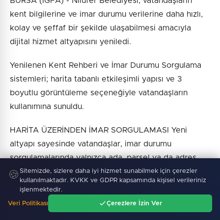
BURSA (İGFA) - Nilüfer Belediyesi, vatandaşların
kent bilgilerine ve imar durumu verilerine daha hızlı,
kolay ve şeffaf bir şekilde ulaşabilmesi amacıyla
dijital hizmet altyapısını yeniledi.
Yenilenen Kent Rehberi ve İmar Durumu Sorgulama
sistemleri; harita tabanlı etkileşimli yapısı ve 3
boyutlu görüntüleme seçeneğiyle vatandaşların
kullanımına sunuldu.
HARİTA ÜZERİNDEN İMAR SORGULAMASI Yeni
altyapı sayesinde vatandaşlar, imar durumu
sorgulamalarında yalnızca ada, parsel ya da adres
bilgisi girip karmaşık teknik tablolarla karşılaşmıyor.
Sitemizde, sizlere daha iyi hizmet sunabilmek için çerezler
🍪
kullanılmaktadır. KVKK ve GDPR kapsamında kişisel verileriniz
Sorgulanan parsel, harita üzerinden tüm çevre
işlenmektedir.
unsurlarıyla birlikte etkileşimli olarak
Veri Politikası
Çerezlere İzin Ver
görüntülenebiliyor.
Ana Sayfa
Gündem
Ara
Menü