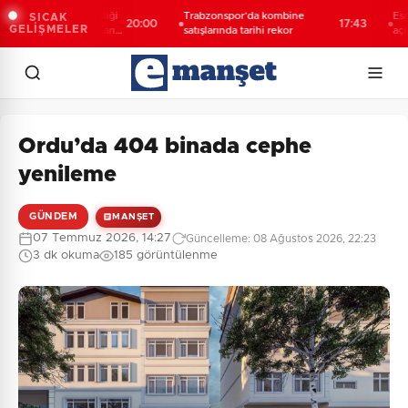
rk-Kürt kardeşliği
Trabzonspor’da kombine
Esnaf odal
SICAK
20:00
17:43
GELİŞMELER
ğil, bu toprakların
satışlarında tarihi rekor
açıklama
Ordu’da 404 binada cephe
yenileme
GÜNDEM
MANŞET
07 Temmuz 2026, 14:27
Güncelleme: 08 Ağustos 2026, 22:23
3 dk okuma
185 görüntülenme