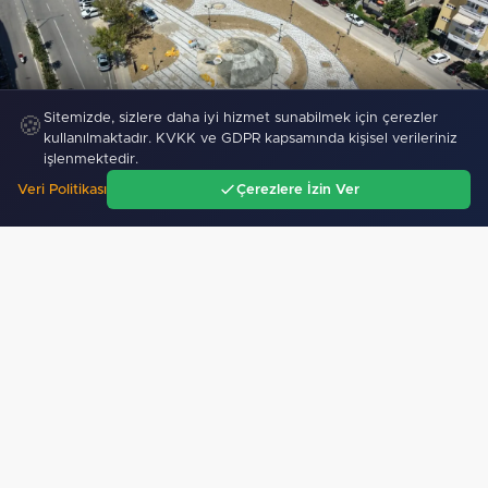
Sitemizde, sizlere daha iyi hizmet sunabilmek için çerezler
🍪
Bursa Nilüfer’e 7 yeni park kazandırılıyor
kullanılmaktadır. KVKK ve GDPR kapsamında kişisel verileriniz
işlenmektedir.
118
Veri Politikası
Çerezlere İzin Ver
Ana Sayfa
Gündem
Ara
Menü
"Bakan Gürlek Mumcu ailesiyle görüştü"
Mersin’de ‘Yaz Dostum’ konserleri coşkuya devam