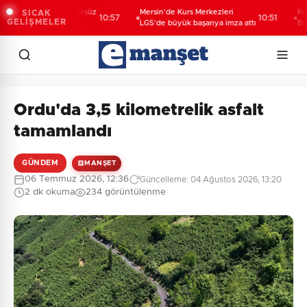
 Yıldız'dan "Terörsüz
Mersin'de Kurs Merkezleri
Konya'd
SICAK
10:57
10:51
GELİŞMELER
sajı: Yasal
LGS’de büyük başarıya imza attı
Bilgehan
er kalıcı sonuç
Ordu'da 3,5 kilometrelik asfalt
tamamlandı
GÜNDEM
MANŞET
06 Temmuz 2026, 12:36
Güncelleme: 04 Ağustos 2026, 13:20
2 dk okuma
234 görüntülenme