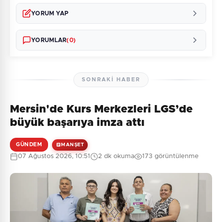
YORUM YAP
YORUMLAR
(0)
SONRAKI HABER
Mersin'de Kurs Merkezleri LGS’de
Henüz yorum yapılmamış. İlk yorumu siz yapın!
büyük başarıya imza attı
GÜNDEM
MANŞET
07 Ağustos 2026, 10:51
2 dk okuma
173 görüntülenme
0
/2000
Güvenlik Sorusu:
6 + 4 = ?