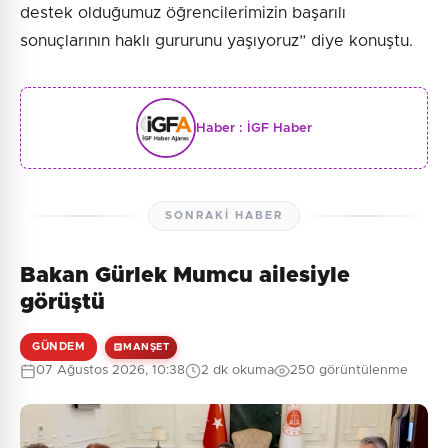
destek olduğumuz öğrencilerimizin başarılı
sonuçlarının haklı gururunu yaşıyoruz” diye konuştu.
Haber :
İGF Haber
SONRAKI HABER
Bakan Gürlek Mumcu ailesiyle
görüştü
GÜNDEM
MANŞET
07 Ağustos 2026, 10:38
2 dk okuma
250 görüntülenme