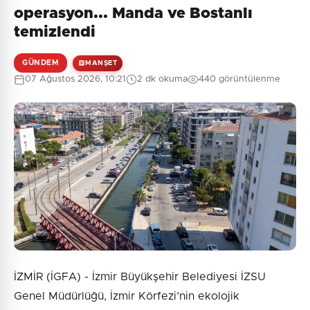
operasyon... Manda ve Bostanlı
temizlendi
GÜNDEM
MANŞET
07 Ağustos 2026, 10:21
2 dk okuma
440 görüntülenme
İZMİR (İGFA) - İzmir Büyükşehir Belediyesi İZSU
Genel Müdürlüğü, İzmir Körfezi’nin ekolojik