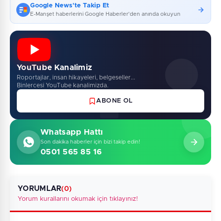
Google News'te Takip Et
E-Manşet haberlerini Google Haberler'den anında okuyun
YouTube Kanalimiz
Roportajlar, insan hikayeleri, belgeseller...
Binlercesi YouTube kanalimizda.
ABONE OL
Whatsapp Hattı
Son dakika haberler için bizi takip edin!
0501 565 85 16
YORUMLAR
(0)
Yorum kurallarını okumak için tıklayınız!