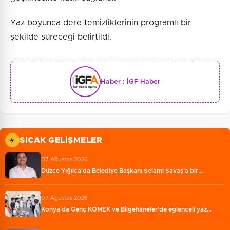
Yaz boyunca dere temizliklerinin programlı bir
şekilde süreceği belirtildi.
Haber :
İGF Haber
SICAK GELIŞMELER
07 Ağustos 2026
Düzce Yığılca'da Belediye Başkanı Selami Savaş'a bir…
07 Ağustos 2026
Konya'da Genç KOMEK ve Bilgehaneler'de eğlenceli yaz…