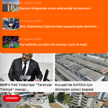
07 Ağustos 2026
Deprem bölgesinde konut seferberliği hız kesmiyor
07 Ağustos 2026
İzmir Güzelbahçe Zabıtası'ndan kapsamlı gıda denetimi…
07 Ağustos 2026
Yaz tatilinde çocuklar için hareket, oyun ve keşif…
MHP'li Feti Yıldız'dan "Terörsüz
Kocaeli’de KOTKO için
Türkiye" mesajı:…
dönüşüm süreci başladı
GÜNDEM