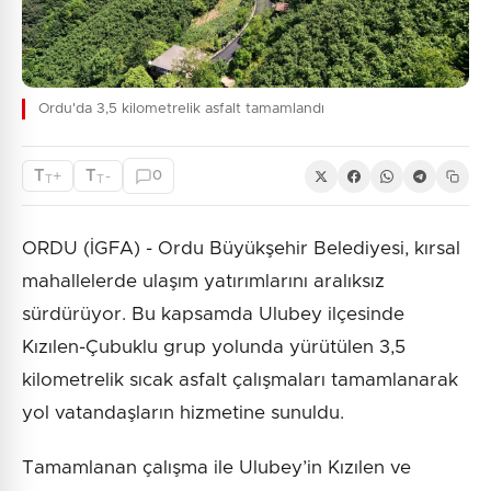
Ordu'da 3,5 kilometrelik asfalt tamamlandı
T
T
+
-
0
T
T
ORDU (İGFA) - Ordu Büyükşehir Belediyesi, kırsal
mahallelerde ulaşım yatırımlarını aralıksız
sürdürüyor. Bu kapsamda Ulubey ilçesinde
Kızılen-Çubuklu grup yolunda yürütülen 3,5
kilometrelik sıcak asfalt çalışmaları tamamlanarak
yol vatandaşların hizmetine sunuldu.
Tamamlanan çalışma ile Ulubey’in Kızılen ve