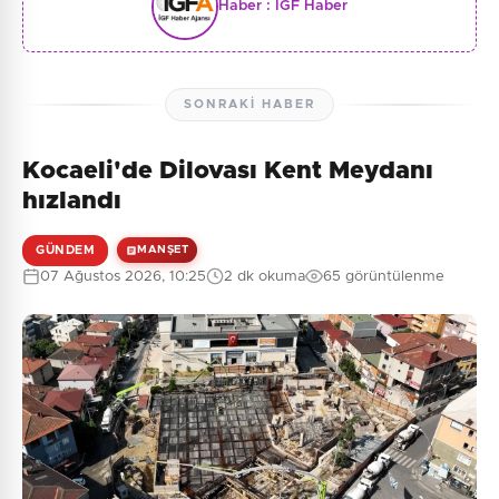
Haber :
İGF Haber
SONRAKI HABER
Kocaeli'de Dilovası Kent Meydanı
hızlandı
GÜNDEM
MANŞET
07 Ağustos 2026, 10:25
2 dk okuma
65 görüntülenme