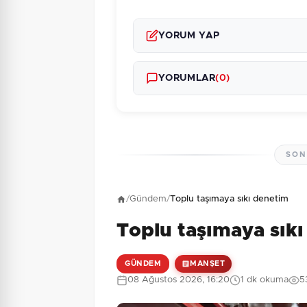
YORUM YAP
YORUMLAR
(0)
SON
Henüz yorum yapı
/
Gündem
/
Toplu taşımaya sıkı denetim
Toplu taşımaya sık
5 + 4 = ?
Güvenlik Sorusu:
GÜNDEM
MANŞET
08 Ağustos 2026, 16:20
1 dk okuma
5