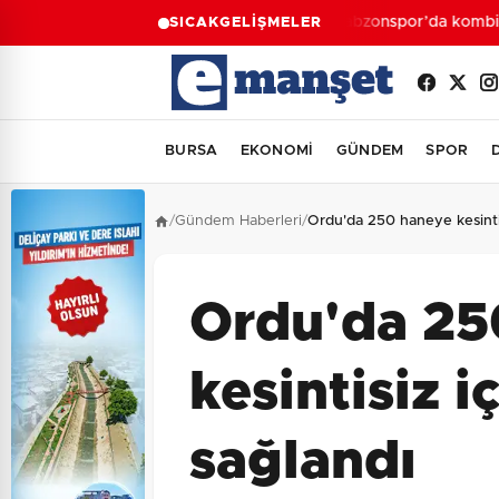
Trabzonspor’da kombine s
SICAK
GELİŞMELER
BURSA
EKONOMİ
GÜNDEM
SPOR
/
Gündem Haberleri
/
Ordu'da 250 haneye kesinti
Ordu'da 25
kesintisiz 
sağlandı