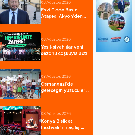
08 Ağustos 2026
Eski Cidde Basın
Ataşesi Akyön’den
analiz: “Mekke…
08 Ağustos 2026
Yeşil-siyahlılar yeni
sezonu coşkuyla açtı
08 Ağustos 2026
Osmangazi’de
geleceğin yüzücüleri
sertifikalarını…
08 Ağustos 2026
Konya Bisiklet
Festivali’nin açılışı
coşkuyla