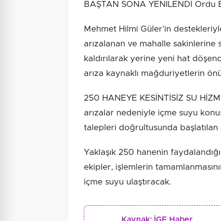
BAŞTAN SONA YENİLENDİ Ordu Büy
Mehmet Hilmi Güler’in destekleriyl
arızalanan ve mahalle sakinlerine 
kaldırılarak yerine yeni hat döşend
arıza kaynaklı mağduriyetlerin ön
250 HANEYE KESİNTİSİZ SU HİZMET
arızalar nedeniyle içme suyu konus
talepleri doğrultusunda başlatılan
Yaklaşık 250 hanenin faydalandığı
ekipler, işlemlerin tamamlanmasının
içme suyu ulaştıracak.
Kaynak:
İGF Haber