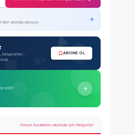
er'den anında okuyun
z
ABONE OL
 belgeseller...
izda.
kip edin!
Yorum kurallarını okumak için tıklayınız!