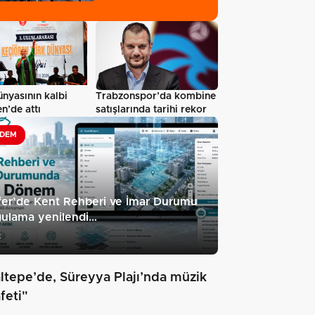
gerçekleşti…
Trabzonspor’da kombine
nyasının kalbi
satışlarında tarihi rekor
n’de attı
DEM
fer’de Kent Rehberi ve İmar Durumu
gulama yenilendi…
8
ltepe’de, Süreyya Plajı’nda müzik
feti"