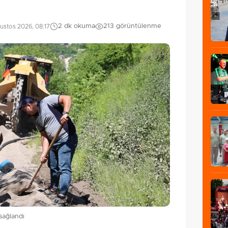
2 dk okuma
213 görüntülenme
ustos 2026, 08:17
sağlandı