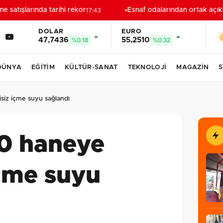
atışlarında tarihi rekor
Esnaf odalarından ortak açıkl
17:43
DOLAR
EURO
47,7436
55,2510
%0.18
%0.32
DÜNYA
EĞİTİM
KÜLTÜR-SANAT
TEKNOLOJİ
MAGAZİN
S
siz içme suyu sağlandı
0 haneye
içme suyu