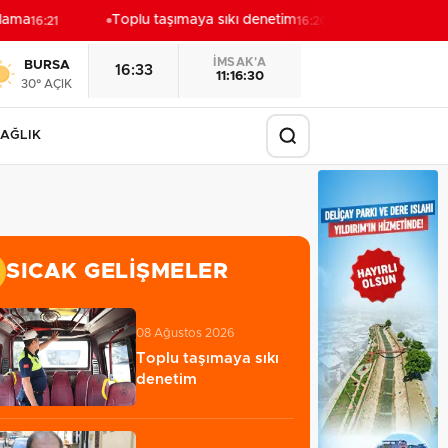
ama
Toplu taşımaya sıkı denetim
Emekli Kafe
16:21
16:20
İMSAK'A
BURSA
16:33
11:16:28
30° AÇIK
AĞLIK
SICAK GELIŞMELER
08 Ağustos 2026
Toplu taşımaya sıkı
denetim