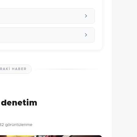
RAKI HABER
lmamış. İlk yorumu siz yapın!
0
/2000
ı denetim
Gönder
32 görüntülenme