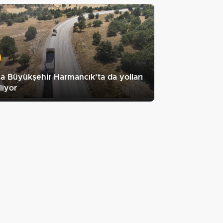
a Büyükşehir Harmancık’ta da yolları
liyor