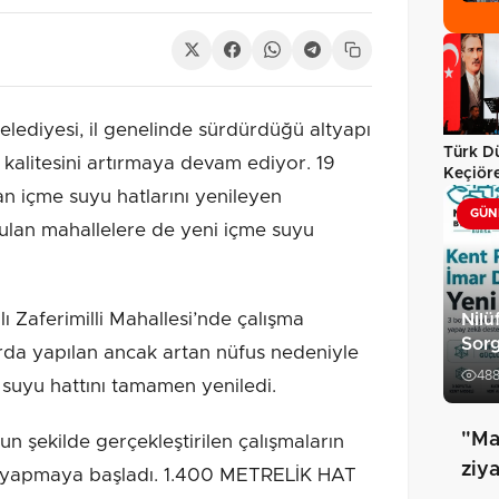
ediyesi, il genelinde sürdürdüğü altyapı
Türk Dü
 kalitesini artırmaya devam ediyor. 19
Keçiöre
n içme suyu hatlarını yenileyen
GÜN
yulan mahallelere de yeni içme suyu
 Zaferimilli Mahallesi’nde çalışma
Nilü
Sor
arda yapılan ancak artan nüfus nedeniyle
48
 suyu hattını tamamen yeniledi.
"Ma
n şekilde gerçekleştirilen çalışmaların
ziya
nı yapmaya başladı. 1.400 METRELİK HAT