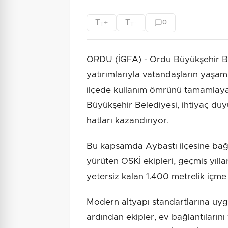
T
T
+
-
0
T
T
ORDU (İGFA) - Ordu Büyükşehir Bel
yatırımlarıyla vatandaşların yaşam
ilçede kullanım ömrünü tamamlaya
Büyükşehir Belediyesi, ihtiyaç du
hatları kazandırıyor.
Bu kapsamda Aybastı ilçesine bağlı
yürüten OSKİ ekipleri, geçmiş yıll
yetersiz kalan 1.400 metrelik içme
Modern altyapı standartlarına uygu
ardından ekipler, ev bağlantıları