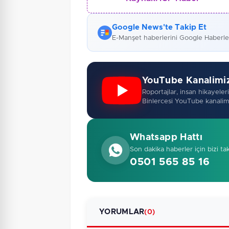
Google News'te Takip Et
E-Manşet haberlerini Google Haberl
YouTube Kanalimi
Roportajlar, insan hikayeleri,
Binlercesi YouTube kanalim
Whatsapp Hattı
Son dakika haberler için bizi ta
0501 565 85 16
YORUMLAR
(0)