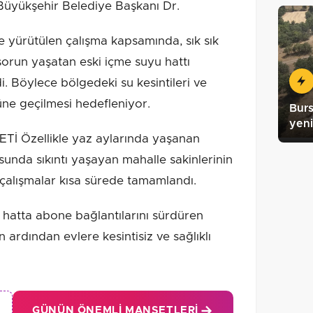
ükşehir Belediye Başkanı Dr.
e yürütülen çalışma kapsamında, sık sık
sorun yaşatan eski içme suyu hattı
i. Böylece bölgedeki su kesintileri ve
üne geçilmesi hedefleniyor.
Burs
yeni
İ Özellikle yaz aylarında yaşanan
unda sıkıntı yaşayan mahalle sakinlerinin
 çalışmalar kısa sürede tamamlandı.
 hatta abone bağlantılarını sürdüren
 ardından evlere kesintisiz ve sağlıklı
GÜNÜN ÖNEMLI MANŞETLERI