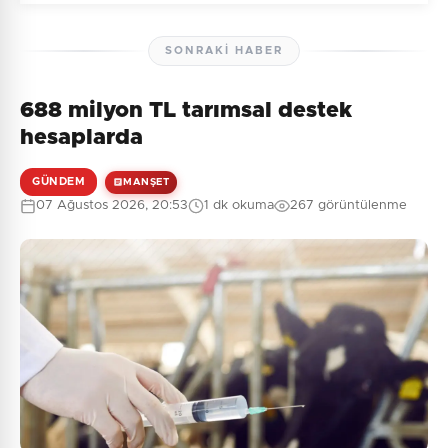
SONRAKI HABER
688 milyon TL tarımsal destek
Henüz yorum yapılmamış. İlk yorumu siz yapın!
hesaplarda
GÜNDEM
MANŞET
07 Ağustos 2026, 20:53
1 dk okuma
267 görüntülenme
0
/2000
Güvenlik Sorusu:
8 + 4 = ?
Gönder