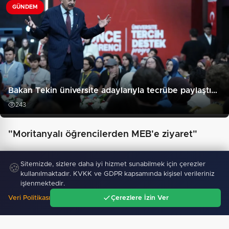
GÜNDEM
Bakan Tekin üniversite adaylarıyla tecrübe paylaştı…
243
"Moritanyalı öğrencilerden MEB'e ziyaret"
Sitemizde, sizlere daha iyi hizmet sunabilmek için çerezler
🍪
kullanılmaktadır. KVKK ve GDPR kapsamında kişisel verileriniz
işlenmektedir.
Veri Politikası
Çerezlere İzin Ver
Ana Sayfa
Gündem
Ara
Menü