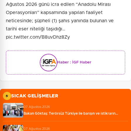
Ağustos 2026 günü icra edilen “Anadolu Mirası
Operasyonları” kapsamında yapılan faaliyet
neticesinde; şüpheli (1) şahıs yanında bulunan ve
tarihi eser niteliği taşıdığı…
pic.twitter.com/B8uvDhz8Zy
Haber :
İGF Haber
SICAK GELIŞMELER
07 Ağustos 2026
Bakan Göktaş: Terörsüz Türkiye ile barışın ve istikrarın…
07 Ağustos 2026