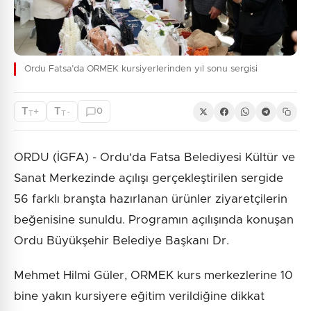
Ordu Fatsa’da ORMEK kursiyerlerinden yıl sonu sergisi
T
T
+
-
0
T
T
ORDU (İGFA) - Ordu'da Fatsa Belediyesi Kültür ve
Sanat Merkezinde açılışı gerçekleştirilen sergide
56 farklı branşta hazırlanan ürünler ziyaretçilerin
beğenisine sunuldu. Programın açılışında konuşan
Ordu Büyükşehir Belediye Başkanı Dr.
Mehmet Hilmi Güler, ORMEK kurs merkezlerine 10
bine yakın kursiyere eğitim verildiğine dikkat