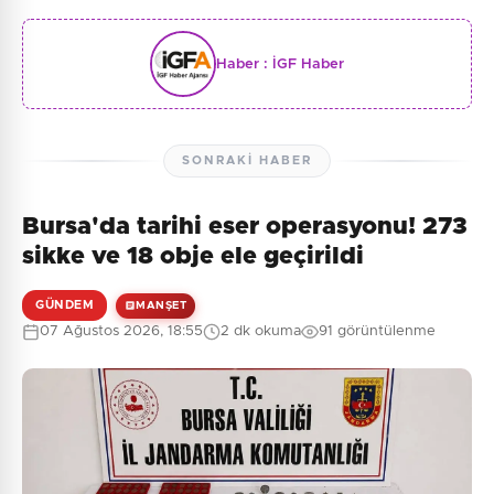
Haber :
İGF Haber
SONRAKI HABER
Bursa'da tarihi eser operasyonu! 273
sikke ve 18 obje ele geçirildi
GÜNDEM
MANŞET
07 Ağustos 2026, 18:55
2 dk okuma
91 görüntülenme