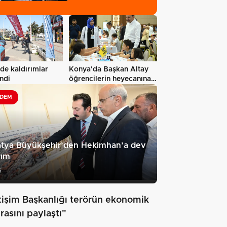
esnaf ziyareti…
’de kaldırımlar
Konya'da Başkan Altay
ndi
öğrencilerin heyecanına
ortak…
DEM
atya Büyükşehir’den Hekimhan’a dev
rım
6
etişim Başkanlığı terörün ekonomik
rasını paylaştı"