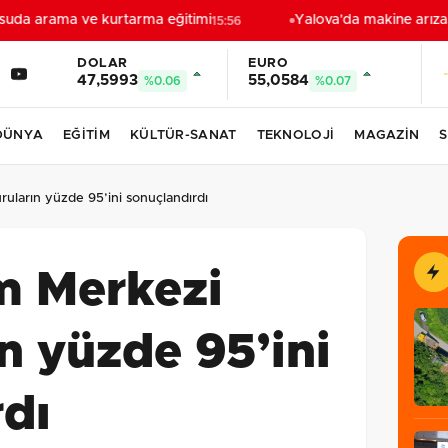
da arama ve kurtarma eğitimi
Yalova'da makine arızası 
15:56
DOLAR
EURO
47,5993
55,0584
%0.06
%0.07
DÜNYA
EĞİTİM
KÜLTÜR-SANAT
TEKNOLOJİ
MAGAZİN
S
ların yüzde 95’ini sonuçlandırdı
m Merkezi
n yüzde 95’ini
rdı