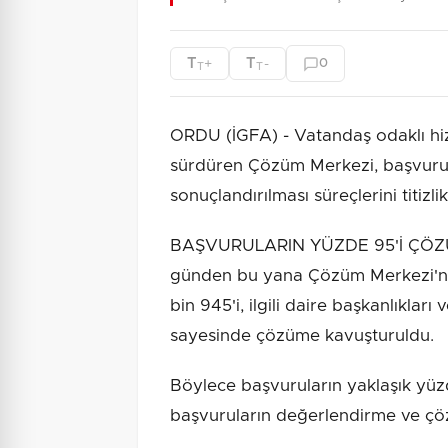
T
T
+
-
0
T
T
ORDU (İGFA) - Vatandaş odaklı hizm
sürdüren Çözüm Merkezi, başvuruları
sonuçlandırılması süreçlerini titizli
BAŞVURULARIN YÜZDE 95'İ ÇÖZÜ
günden bu yana Çözüm Merkezi'ne
bin 945'i, ilgili daire başkanlıklar
sayesinde çözüme kavuşturuldu.
Böylece başvuruların yaklaşık yüzd
başvuruların değerlendirme ve çö