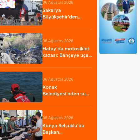
06 Ağustos 2026
Sakarya
Büyükşehir'den
çocuklara yaz neşesi
06 Ağustos 2026
Hatay'da motosiklet
kazası: Bahçeye uçan
sürücü hayatını…
06 Ağustos 2026
Konak
Belediyesi'nden suda
arama ve kurtarma
eğitimi…
06 Ağustos 2026
Konya Selçuklu'da
Başkan
Pekyatırmacı'dan