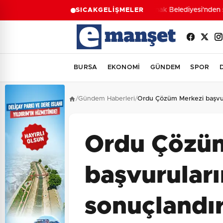
Konak Belediyesi'nden su
SICAK
GELİŞMELER
BURSA
EKONOMİ
GÜNDEM
SPOR
/
Gündem Haberleri
/
Ordu Çözüm Merkezi başvuru
Ordu Çözü
başvuruları
sonuçlandı