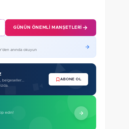
GÜNÜN ÖNEMLI MANŞETLERI
er'den anında okuyun
z
ABONE OL
 belgeseller...
izda.
kip edin!