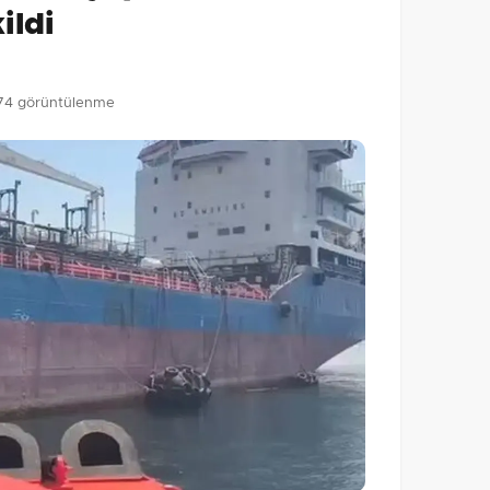
ildi
74 görüntülenme