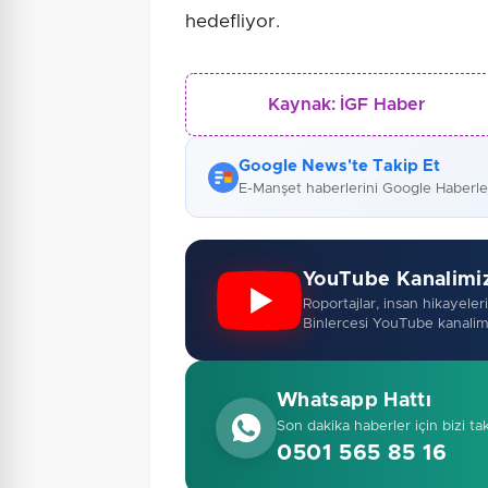
hedefliyor.
Kaynak:
İGF Haber
Google News'te Takip Et
E-Manşet haberlerini Google Haberl
YouTube Kanalimi
Roportajlar, insan hikayeleri,
Binlercesi YouTube kanalim
Whatsapp Hattı
Son dakika haberler için bizi ta
0501 565 85 16