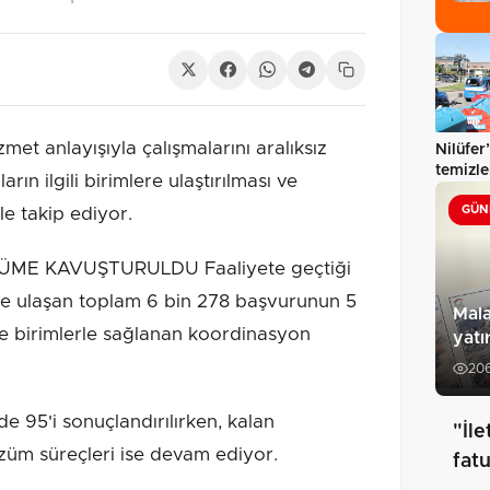
et anlayışıyla çalışmalarını aralıksız
Nilüfer
temizle
n ilgili birimlere ulaştırılması ve
GÜN
kle takip ediyor.
ME KAVUŞTURULDU Faaliyete geçtiği
 ulaşan toplam 6 bin 278 başvurunun 5
Mal
ı ve birimlerle sağlanan koordinasyon
yatı
20
e 95'i sonuçlandırılırken, kalan
"İl
züm süreçleri ise devam ediyor.
fatu