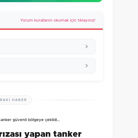
Yorum kurallarını okumak için tıklayınız!
RAKI HABER
lmamış. İlk yorumu siz yapın!
tanker güvenli bölgeye çekildi…
0
/2000
rızası yapan tanker
Gönder