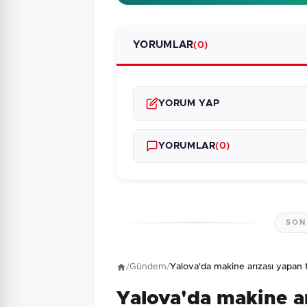
YORUMLAR
(0)
YORUM YAP
YORUMLAR
(0)
SON
Henüz yorum yapı
/
Gündem
/
Yalova'da makine arızası yapan 
Yalova'da makine a
10 + 3 = ?
Güvenlik Sorusu: