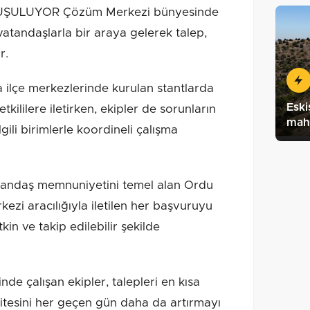
ŞULUYOR Çözüm Merkezi bünyesinde
 vatandaşlarla bir araya gelerek talep,
r.
ilçe merkezlerinde kurulan stantlarda
Eski
kililere iletirken, ekipler de sorunların
maha
gili birimlerle koordineli çalışma
daş memnuniyetini temel alan Ordu
zi aracılığıyla iletilen her başvuruyu
tkin ve takip edilebilir şekilde
inde çalışan ekipler, talepleri en kısa
itesini her geçen gün daha da artırmayı