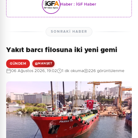
Haber :
İGF Haber
SONRAKI HABER
Yakıt barcı filosuna iki yeni gemi
GÜNDEM
MANŞET
06 Ağustos 2026, 19:02
1 dk okuma
226 görüntülenme