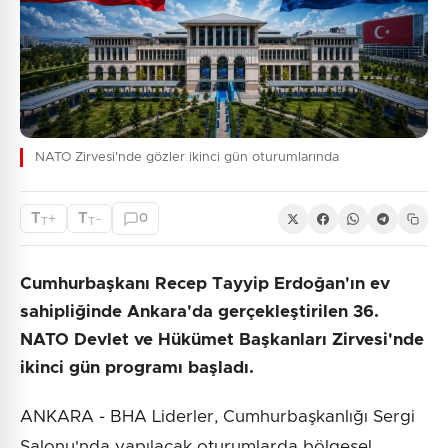
NATO Zirvesi'nde gözler ikinci gün oturumlarında
T
T
+
-
0
T
T
Cumhurbaşkanı Recep Tayyip Erdoğan'ın ev
sahipliğinde Ankara'da gerçekleştirilen 36.
NATO Devlet ve Hükümet Başkanları Zirvesi'nde
ikinci gün programı başladı.
ANKARA - BHA Liderler, Cumhurbaşkanlığı Sergi
Salonu'nda yapılacak oturumlarda bölgesel