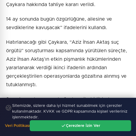
Çaykara hakkında tahliye kararı verildi.
14 ay sonunda bugün özgürlüğüne, ailesine ve
sevdiklerine kavuşacak” ifadelerini kullandı.
Hatırlanacağı gibi Çaykara, “Aziz İhsan Aktaş suç
örgütü” soruşturması kapsamında yürütülen süreçte,
Aziz İhsan Aktaş’ın etkin pişmanlık hükümlerinden
yararlanarak verdiği ikinci ifadenin ardından
gerçekleştirilen operasyonlarda gözaltına alınmış ve
tutuklanmıştı.
Soruşturma kapsamında Çaykara ile birlikte bazı
Sitemizde, sizlere daha iyi hizmet sunabilmek için çerezler
🍪
belediye başkanları ve eski bir milletvekili hakkında
kullanılmaktadır. KVKK ve GDPR kapsamında kişisel verileriniz
da işlem yapılmıştı. Aziz İhsan Aktaş iddianamesinde,
işlenmektedir.
Çaykara hakkında rüşvet suçlamasıyla 12 yıla kadar
Veri Politikası
Çerezlere İzin Ver
Ana Sayfa
Gündem
Ara
Menü
hapis cezası talep edilmişti. İstanbul 1.