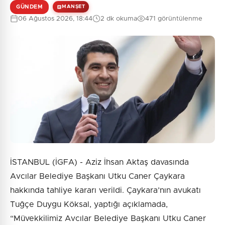
GÜNDEM
MANŞET
06 Ağustos 2026, 18:44
2 dk okuma
471 görüntülenme
İSTANBUL (İGFA) - Aziz İhsan Aktaş davasında
Avcılar Belediye Başkanı Utku Caner Çaykara
hakkında tahliye kararı verildi. Çaykara’nın avukatı
Tuğçe Duygu Köksal, yaptığı açıklamada,
“Müvekkilimiz Avcılar Belediye Başkanı Utku Caner