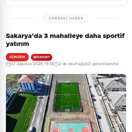
SONRAKI HABER
Sakarya’da 3 mahalleye daha sportif
Henüz yorum yapılmamış. İlk yorumu siz yapın!
yatırım
GÜNDEM
MANŞET
07 Ağustos 2026, 15:58
2 dk okuma
421 görüntülenme
0
/2000
Güvenlik Sorusu:
9 + 5 = ?
Gönder