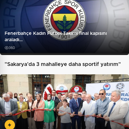
Fenerbahçe Kadın Futbol Takımı final kapısını
araladı…
360
"Sakarya’da 3 mahalleye daha sportif yatırım"