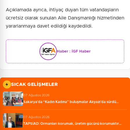
Açıklamada ayrıca, ihtiyaç duyan tüm vatandaşların
ücretsiz olarak sunulan Aile Danışmanlığı hizmetinden
yararlanmaya davet edildiği kaydedildi.
Haber :
İGF Haber
SICAK GELIŞMELER
07 Ağustos 2026
Sakarya'da “Kadın Kadına” buluşmalar Akyazı’da sürdü…
07 Ağustos 2026
TAPSİAD: Ormanları korumak, üretim gücünü korumaktır…