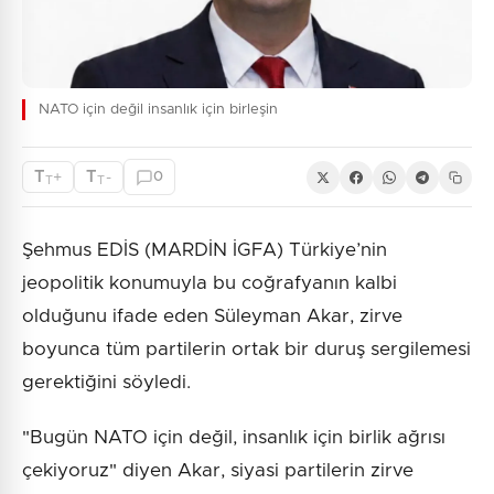
NATO için değil insanlık için birleşin
T
T
+
-
0
T
T
Şehmus EDİS (MARDİN İGFA) Türkiye’nin
jeopolitik konumuyla bu coğrafyanın kalbi
olduğunu ifade eden Süleyman Akar, zirve
boyunca tüm partilerin ortak bir duruş sergilemesi
gerektiğini söyledi.
"Bugün NATO için değil, insanlık için birlik ağrısı
çekiyoruz" diyen Akar, siyasi partilerin zirve