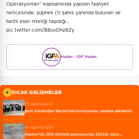
Operasyonları” kapsamında yapılan faaliyet
neticesinde; şüpheli (1) şahıs yanında bulunan ve
tarihi eser niteliği taşıdığı…
pic.twitter.com/B8uvDhz8Zy
Haber :
İGF Haber
SICAK GELIŞMELER
07 Ağustos 2026
İzmir Karabağlar Meclisi'nde komisyonlar yeniden şekillendi…
07 Ağustos 2026
Hakkari'de JİHA destekli operasyonda 253 kilo esrar…