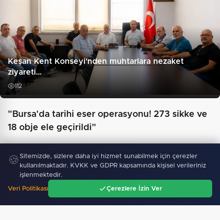
Keşan Kent Konseyi'nden muhtarlara nezaket
ziyareti…
112
"Bursa'da tarihi eser operasyonu! 273 sikke ve
18 obje ele geçirildi"
Sitemizde, sizlere daha iyi hizmet sunabilmek için çerezler
🍪
kullanılmaktadır. KVKK ve GDPR kapsamında kişisel verileriniz
işlenmektedir.
Veri Politikası
Çerezlere İzin Ver
Ana Sayfa
Gündem
Ara
Menü