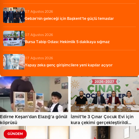
07 Ağustos 2026
Gebze’nin geleceği için Başkent'te güçlü temaslar
07 Ağustos 2026
Bursa Tabip Odası: Hekimlik 5 dakikaya sığmaz
07 Ağustos 2026
Yapay zeka genç girişimcilere yeni kapılar açıyor
Edirne Keşan’dan Elazığ'a gönül
İzmit'te 3 Çınar Çocuk Evi için
köprüsü
kura çekimi gerçekleştirildi…
GÜNDEM