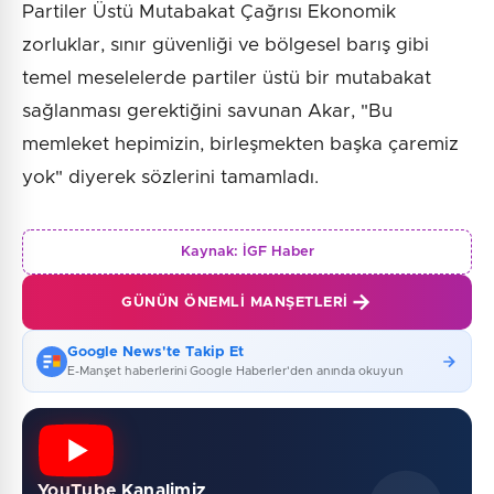
Partiler Üstü Mutabakat Çağrısı Ekonomik
zorluklar, sınır güvenliği ve bölgesel barış gibi
temel meselelerde partiler üstü bir mutabakat
sağlanması gerektiğini savunan Akar, "Bu
memleket hepimizin, birleşmekten başka çaremiz
yok" diyerek sözlerini tamamladı.
Kaynak:
İGF Haber
GÜNÜN ÖNEMLI MANŞETLERI
Google News'te Takip Et
E-Manşet haberlerini Google Haberler'den anında okuyun
YouTube Kanalimiz