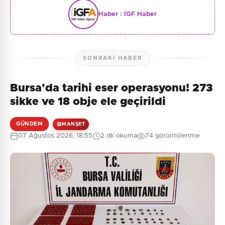
Haber :
İGF Haber
SONRAKI HABER
Bursa'da tarihi eser operasyonu! 273
sikke ve 18 obje ele geçirildi
GÜNDEM
MANŞET
07 Ağustos 2026, 18:55
2 dk okuma
74 görüntülenme