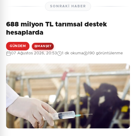
SONRAKI HABER
688 milyon TL tarımsal destek
Henüz yorum yapılmamış. İlk yorumu siz yapın!
hesaplarda
GÜNDEM
MANŞET
07 Ağustos 2026, 20:53
1 dk okuma
190 görüntülenme
0
/2000
Güvenlik Sorusu:
3 + 10 = ?
Gönder