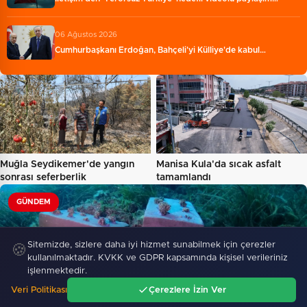
06 Ağustos 2026
Cumhurbaşkanı Erdoğan, Bahçeli'yi Külliye'de kabul…
Muğla Seydikemer'de yangın
Manisa Kula'da sıcak asfalt
sonrası seferberlik
tamamlandı
GÜNDEM
Sitemizde, sizlere daha iyi hizmet sunabilmek için çerezler
🍪
kullanılmaktadır. KVKK ve GDPR kapsamında kişisel verileriniz
işlenmektedir.
Veri Politikası
Çerezlere İzin Ver
Ana Sayfa
Gündem
Ara
Menü