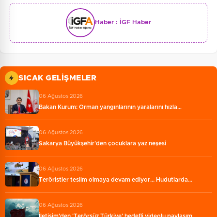
Haber :
İGF Haber
SICAK GELIŞMELER
06 Ağustos 2026
Bakan Kurum: Orman yangınlarının yaralarını hızla…
06 Ağustos 2026
Sakarya Büyükşehir'den çocuklara yaz neşesi
06 Ağustos 2026
Teröristler teslim olmaya devam ediyor... Hudutlarda…
06 Ağustos 2026
İletişim'den 'Terörsüz Türkiye' hedefli videolu paylaşım…