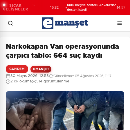
sa Yaz Okulu 2026 -
Kuru meyve sektörü Ankara’dan
S
SICAK
15:32
14:57
GELİŞMELER
demik Koleji
destek istedi
ç
Narkokapan Van operasyonunda
çarpıcı tablo: 664 suç kaydı
GÜNDEM
MANŞET
30 Mayıs 2026, 12:58
Güncelleme: 05 Ağustos 2026, 11:17
2 dk okuma
514 görüntülenme