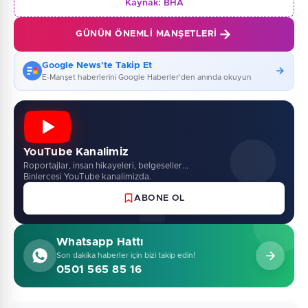
Kaynak:
BHA
GÜNÜN ÖNEMLI MANŞETLERI
Google News'te Takip Et
E-Manşet haberlerini Google Haberler'den anında okuyun
YouTube Kanalimiz
Roportajlar, insan hikayeleri, belgeseller...
Binlercesi YouTube kanalimizda.
ABONE OL
Whatsapp Hattı
Son dakika haberler için bizi takip edin!
0501 565 85 16