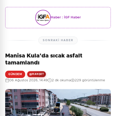
Haber :
İGF Haber
SONRAKI HABER
Manisa Kula'da sıcak asfalt
tamamlandı
GÜNDEM
MANŞET
06 Ağustos 2026, 14:49
2 dk okuma
229 görüntülenme