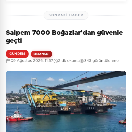
SONRAKI HABER
Saipem 7000 Boğazlar'dan güvenle
Henüz yorum yapılmamış. İlk yorumu siz yapın!
geçti
GÜNDEM
MANŞET
09 Ağustos 2026, 11:57
2 dk okuma
343 görüntülenme
0
/2000
Güvenlik Sorusu:
4 + 10 = ?
Gönder