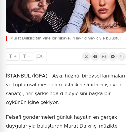
Murat Dalkılıç’tan yine bir hikaye…“Hay” dinleyiciyle buluştu!
T
T
+
-
0
T
T
İSTANBUL (İGFA) - Aşkı, hüznü, bireysel kırılmaları
ve toplumsal meseleleri ustalıkla satırlara işleyen
sanatçı, her şarkısında dinleyicisini başka bir
öykünün içine çekiyor.
Felsefi göndermeleri günlük hayatın en gerçek
duygularıyla buluşturan Murat Dalkılıç, müzikte