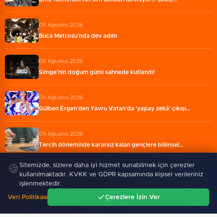
09 Ağustos 2026
Buca Metrosu’nda dev adım
09 Ağustos 2026
Simge’nin doğum günü sahnede kutlandı!
09 Ağustos 2026
Gülben Ergen’den Yavru Vatan'da 'yapay zekâ' çıkışı…
09 Ağustos 2026
Tercih döneminde kararsız kalan gençlere bilimsel…
Sitemizde, sizlere daha iyi hizmet sunabilmek için çerezler
🍪
kullanılmaktadır. KVKK ve GDPR kapsamında kişisel verileriniz
işlenmektedir.
Veri Politikası
Çerezlere İzin Ver
Ana Sayfa
Gündem
Ara
Menü