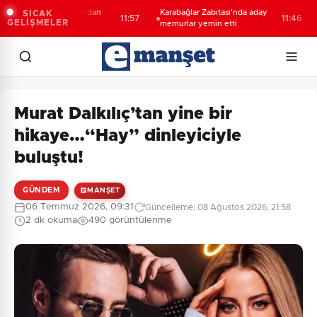
em 7000 Boğazlar'dan
Karabağlar Zabıtası'nda aday
Ço
SICAK
11:57
11:46
GELİŞMELER
nle geçti
memurlar yemin etti
84
fa
Murat Dalkılıç’tan yine bir
hikaye…“Hay” dinleyiciyle
buluştu!
GÜNDEM
MANŞET
06 Temmuz 2026, 09:31
Güncelleme: 08 Ağustos 2026, 21:58
2 dk okuma
490 görüntülenme