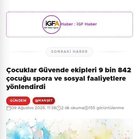
Haber :
İGF Haber
SONRAKI HABER
Çocuklar Güvende ekipleri 9 bin 842
çocuğu spora ve sosyal faaliyetlere
yönlendirdi
GÜNDEM
MANŞET
09 Ağustos 2026, 11:38
2 dk okuma
155 görüntülenme