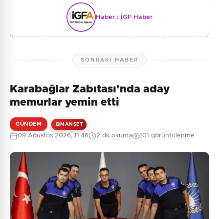
Haber :
İGF Haber
SONRAKI HABER
Karabağlar Zabıtası'nda aday
memurlar yemin etti
GÜNDEM
MANŞET
09 Ağustos 2026, 11:46
2 dk okuma
101 görüntülenme