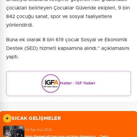
çocukları belirleyen Çocuklar Güvende ekipleri, 9 bin
842 çocuğu sanat, spor ve sosyal faaliyetlere
yönlendirdi.
Buna ek olarak 8 bin 619 çocuk Sosyal ve Ekonomik
Destek (SED) hizmeti kapsamına alındı.” açıklamasını
yaptı.
Haber :
İGF Haber
SICAK GELIŞMELER
09 Ağustos 2026
İzmir Kemeraltı’nın son ustaları direniyor... Çekiç…