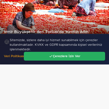
İzmir Büyükşehir’den Torbalı'da 'Kırmızı Altın'
mesaisi…
Sitemizde, sizlere daha iyi hizmet sunabilmek için çerezler
🍪
125
kullanılmaktadır. KVKK ve GDPR kapsamında kişisel verileriniz
işlenmektedir.
Veri Politikası
Çerezlere İzin Ver
"Konya'da Genç KOMEK ve Bilgehaneler'de
Ana Sayfa
Gündem
Ara
Menü
eğlenceli yaz"