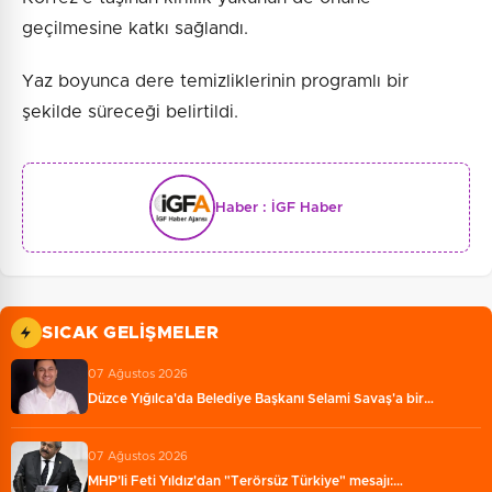
geçilmesine katkı sağlandı.
Yaz boyunca dere temizliklerinin programlı bir
şekilde süreceği belirtildi.
Haber :
İGF Haber
SICAK GELIŞMELER
07 Ağustos 2026
Düzce Yığılca'da Belediye Başkanı Selami Savaş'a bir…
07 Ağustos 2026
MHP'li Feti Yıldız'dan "Terörsüz Türkiye" mesajı:…