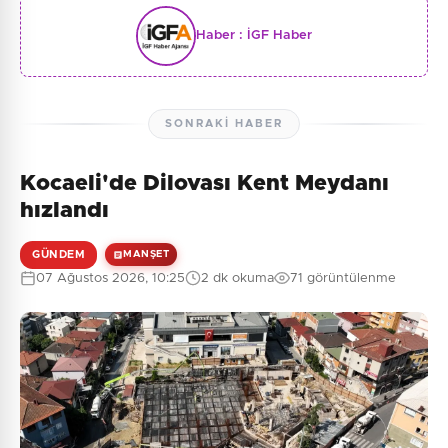
Haber :
İGF Haber
SONRAKI HABER
Kocaeli'de Dilovası Kent Meydanı
hızlandı
GÜNDEM
MANŞET
07 Ağustos 2026, 10:25
2 dk okuma
71 görüntülenme