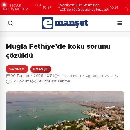
 Yıldız'dan "Terörsüz
Mersin'de Kurs Merkezleri
Konya'd
SICAK
10:57
10:51
GELİŞMELER
sajı: Yasal
LGS’de büyük başarıya imza attı
Bilgehan
er kalıcı sonuç
Muğla Fethiye'de koku sorunu
çözüldü
GÜNDEM
MANŞET
06 Temmuz 2026, 10:51
Güncelleme: 05 Ağustos 2026, 18:57
2 dk okuma
395 görüntülenme