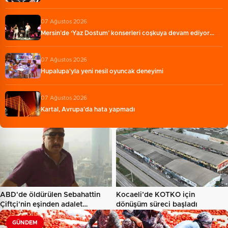
07 Ağustos 2026
Mersin’de ‘Yaz Dostum’ konserleri coşkuya devam ediyor…
07 Ağustos 2026
Hupalupa'yla yeni nesil oyuncak deneyimi
07 Ağustos 2026
Kartal, Avrupa'da hata yapmadı
ABD'de öldürülen Sebahattin
Kocaeli’de KOTKO için
Çiftçi'nin eşinden adalet…
dönüşüm süreci başladı
GÜNDEM