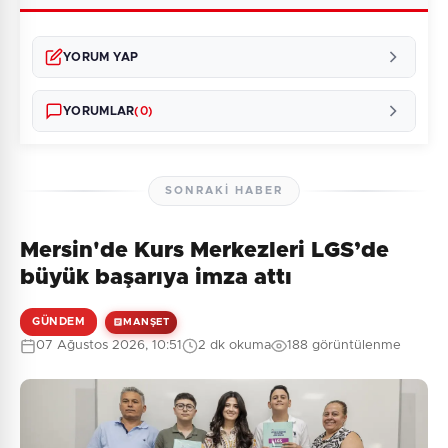
YORUM YAP
YORUMLAR
(0)
SONRAKI HABER
Mersin'de Kurs Merkezleri LGS’de
Henüz yorum yapılmamış. İlk yorumu siz yapın!
büyük başarıya imza attı
GÜNDEM
MANŞET
07 Ağustos 2026, 10:51
2 dk okuma
188 görüntülenme
0
/2000
Güvenlik Sorusu:
9 + 4 = ?