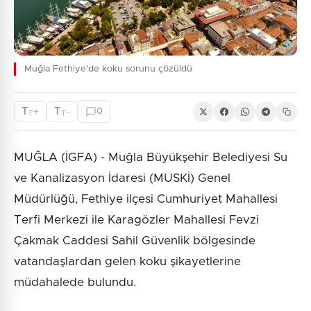
Muğla Fethiye'de koku sorunu çözüldü
T
T
+
-
0
T
T
MUĞLA (İGFA) - Muğla Büyükşehir Belediyesi Su
ve Kanalizasyon İdaresi (MUSKİ) Genel
Müdürlüğü, Fethiye ilçesi Cumhuriyet Mahallesi
Terfi Merkezi ile Karagözler Mahallesi Fevzi
Çakmak Caddesi Sahil Güvenlik bölgesinde
vatandaşlardan gelen koku şikayetlerine
müdahalede bulundu.