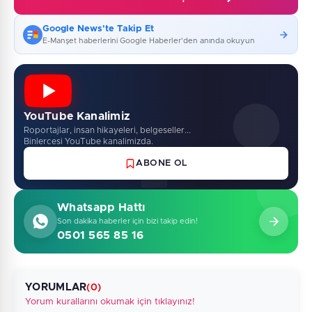
Google News'te Takip Et
E-Manşet haberlerini Google Haberler'den anında okuyun
YouTube Kanalimiz
Roportajlar, insan hikayeleri, belgeseller...
Binlercesi YouTube kanalimizda.
ABONE OL
Whatsapp Hattı
Son dakika haberler için bizi takip edin!
0501 565 85 16
YORUMLAR
(0)
Yorum kurallarını okumak için tıklayınız!