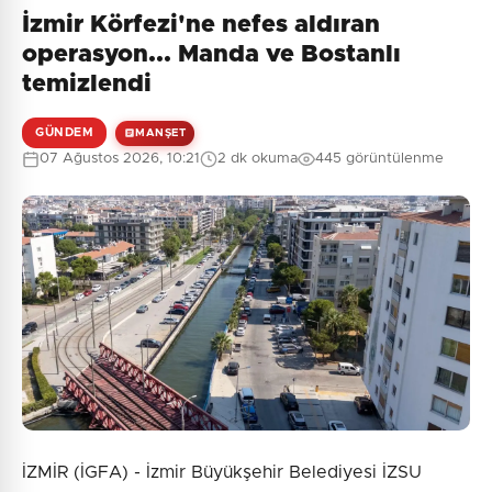
İzmir Körfezi'ne nefes aldıran
operasyon... Manda ve Bostanlı
temizlendi
GÜNDEM
MANŞET
07 Ağustos 2026, 10:21
2 dk okuma
445 görüntülenme
İZMİR (İGFA) - İzmir Büyükşehir Belediyesi İZSU