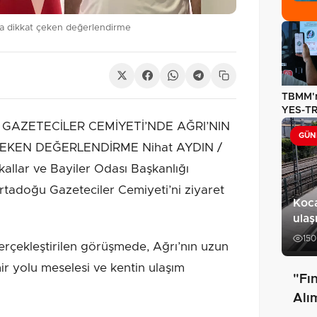
na dikkat çeken değerlendirme
TBMM'n
YES-TR'
olarak 
GAZETECİLER CEMİYETİ’NDE AĞRI’NIN
GÜN
EKEN DEĞERLENDİRME Nihat AYDIN /
kallar ve Bayiler Odası Başkanlığı
rtadoğu Gazeteciler Cemiyeti’ni ziyaret
Koca
ulaş
150
erçekleştirilen görüşmede, Ağrı’nın uzun
r yolu meselesi ve kentin ulaşım
"Fın
Alı