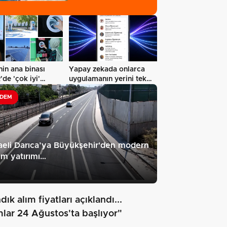
in ana binası
Yapay zekada onlarca
de 'çok iyi'
uygulamanın yerini tek
sertifikalandırıldı…
asistan…
DEM
eli Darıca’ya Büyükşehir'den modern
ım yatırımı…
dık alım fiyatları açıklandı...
mlar 24 Ağustos'ta başlıyor"