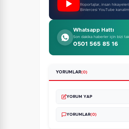
Roportajlar, insan hikayeleri,
Binlercesi YouTube kanalim
Whatsapp Hattı
Son dakika haberler için bizi ta
0501 565 85 16
YORUMLAR
(0)
YORUM YAP
YORUMLAR
(0)