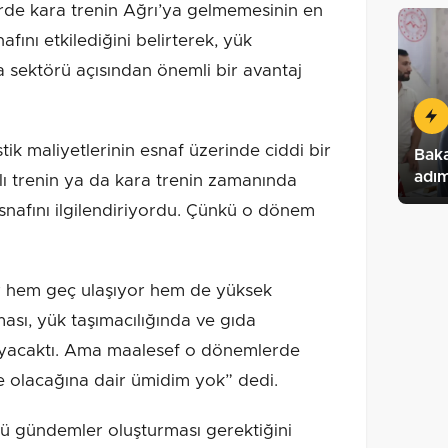
rde kara trenin Ağrı’ya gelmemesinin en
afını etkilediğini belirterek, yük
 sektörü açısından önemli bir avantaj
stik maliyetlerinin esnaf üzerinde ciddi bir
Baka
adım
lı trenin ya da kara trenin zamanında
snafını ilgilendiriyordu. Çünkü o dönem
er hem geç ulaşıyor hem de yüksek
ması, yük taşımacılığında ve gıda
layacaktı. Ama maalesef o dönemlerde
e olacağına dair ümidim yok” dedi.
lü gündemler oluşturması gerektiğini