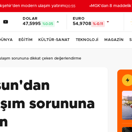
ehir'den modern ulaşım yatırımı
MGK'dan 8 maddelik bil
20:55
DOLAR
EURO
47,5995
54,9708
%0.05
%-0.11
DÜNYA
EĞİTİM
KÜLTÜR-SANAT
TEKNOLOJİ
MAGAZİN
S
n ulaşım sorununa dikkat çeken değerlendirme
sun'dan
aşım sorununa
en