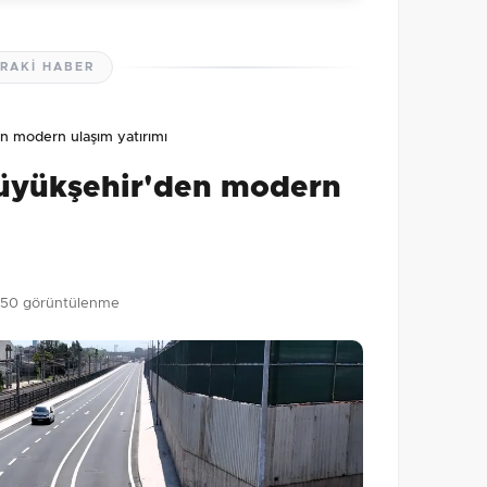
RAKI HABER
lmamış. İlk yorumu siz yapın!
n modern ulaşım yatırımı
0
/2000
Büyükşehir'den modern
Gönder
150 görüntülenme