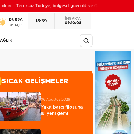
diri... Terörsüz Türkiye, bölgesel güvenlik ve Gazze mesajı
20:52
İMSAK'A
BURSA
18:39
09:10:06
31° AÇIK
AĞLIK
SICAK GELIŞMELER
06 Ağustos 2026
Yakıt barcı filosuna
iki yeni gemi