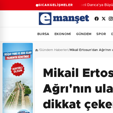
Kocaeli Darıca’ya Büyükş
SICAK
GELİŞMELER
BURSA
EKONOMİ
GÜNDEM
SPOR
/
Gündem Haberleri
/
Mikail Ertosun'dan Ağrı'nı
Mikail Erto
Ağrı'nın ul
dikkat çek