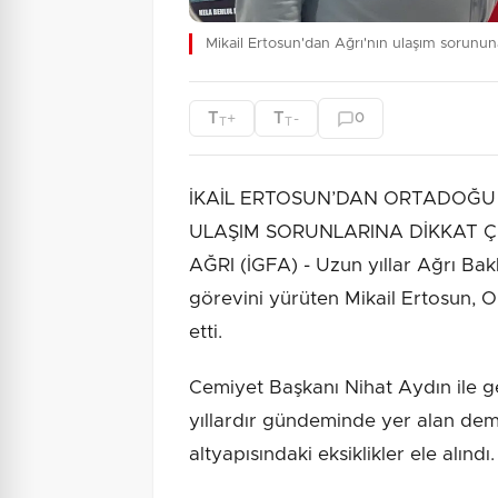
Mikail Ertosun'dan Ağrı'nın ulaşım sorunu
T
T
+
-
0
T
T
İKAİL ERTOSUN’DAN ORTADOĞU 
ULAŞIM SORUNLARINA DİKKAT Ç
AĞRI (İGFA) - Uzun yıllar Ağrı Bak
görevini yürüten Mikail Ertosun, O
etti.
Cemiyet Başkanı Nihat Aydın ile g
yıllardır gündeminde yer alan demi
altyapısındaki eksiklikler ele alındı.