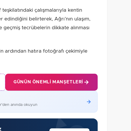
 teşkilatındaki çalışmalarıyla kentin
 edindiğini belirterek, Ağrı’nın ulaşım,
e geçmiş tecrübelerin dikkate alınması
rin ardından hatıra fotoğrafı çekimiyle
GÜNÜN ÖNEMLI MANŞETLERI
er'den anında okuyun
z