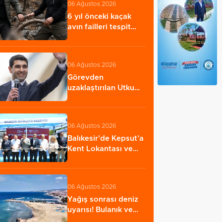
06 Ağustos 2026
6 yıl önceki kaçak
avın failleri tespit
edildi! 5…
06 Ağustos 2026
Görevden
uzaklaştırılan Utku
Caner Çaykara
hakkında…
06 Ağustos 2026
Balıkesir'de Kepsut’a
Kent Lokantası ve
altyapı desteği…
06 Ağustos 2026
Yağış sonrası deniz
uyarısı! Bulanık ve
kötü kokulu…