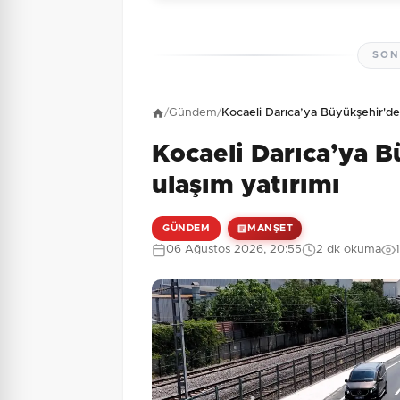
SON
Henüz yorum yapı
/
Gündem
/
Kocaeli Darıca’ya Büyükşehir'de
Kocaeli Darıca’ya 
5 + 6 = ?
Güvenlik Sorusu:
ulaşım yatırımı
GÜNDEM
MANŞET
06 Ağustos 2026, 20:55
2 dk okuma