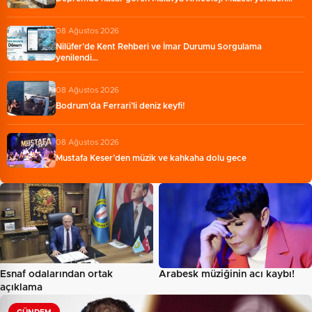
08 Ağustos 2026
Nilüfer’de Kent Rehberi ve İmar Durumu Sorgulama
yenilendi…
08 Ağustos 2026
Bodrum’da Ferrari’li deniz keyfi!
08 Ağustos 2026
Mustafa Keser’den müzik ve kahkaha dolu gece
Esnaf odalarından ortak
Arabesk müziğinin acı kaybı!
açıklama