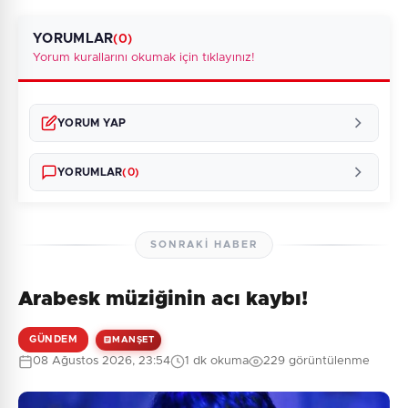
YORUMLAR
(0)
Yorum kurallarını okumak için tıklayınız!
YORUM YAP
YORUMLAR
(0)
SONRAKI HABER
Arabesk müziğinin acı kaybı!
Henüz yorum yapılmamış. İlk yorumu siz yapın!
GÜNDEM
MANŞET
08 Ağustos 2026, 23:54
1 dk okuma
229 görüntülenme
0
/2000