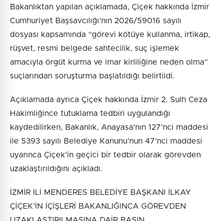
Bakanlıktan yapılan açıklamada, Çiçek hakkında İzmir
Cumhuriyet Başsavcılığı’nın 2026/59016 sayılı
dosyası kapsamında “görevi kötüye kullanma, irtikap,
rüşvet, resmi belgede sahtecilik, suç işlemek
amacıyla örgüt kurma ve imar kirliliğine neden olma”
suçlarından soruşturma başlatıldığı belirtildi.
Açıklamada ayrıca Çiçek hakkında İzmir 2. Sulh Ceza
Hakimliğince tutuklama tedbiri uygulandığı
kaydedilirken, Bakanlık, Anayasa’nın 127’nci maddesi
ile 5393 sayılı Belediye Kanunu’nun 47’nci maddesi
uyarınca Çiçek’in geçici bir tedbir olarak görevden
uzaklaştırıldığını açıkladı.
İZMİR İLİ MENDERES BELEDİYE BAŞKANI İLKAY
ÇİÇEK’İN İÇİŞLERİ BAKANLIĞINCA GÖREVDEN
UZAKLAŞTIRILMASINA DAİR BASIN