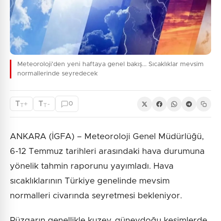
Meteoroloji'den yeni haftaya genel bakış... Sıcaklıklar mevsim
normallerinde seyredecek
T
T
+
-
0
T
T
ANKARA (İGFA) – Meteoroloji Genel Müdürlüğü,
6-12 Temmuz tarihleri arasındaki hava durumuna
yönelik tahmin raporunu yayımladı. Hava
sıcaklıklarının Türkiye genelinde mevsim
normalleri civarında seyretmesi bekleniyor.
Rüzgarın genellikle kuzey, güneydoğu kesimlerde