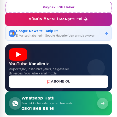
Kaynak:
İGF Haber
GÜNÜN ÖNEMLI MANŞETLERI
Google News'te Takip Et
E-Manşet haberlerini Google Haberler'den anında okuyun
YouTube Kanalimiz
Roportajlar, insan hikayeleri, belgeseller...
Binlercesi YouTube kanalimizda.
ABONE OL
Whatsapp Hattı
Son dakika haberler için bizi takip edin!
0501 565 85 16