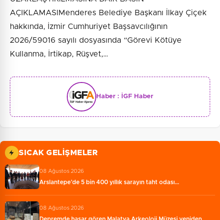
AÇIKLAMASIMenderes Belediye Başkanı İlkay Çiçek
hakkında, İzmir Cumhuriyet Başsavcılığının
2026/59016 sayılı dosyasında “Görevi Kötüye
Kullanma, İrtikap, Rüşvet,…
Haber :
İGF Haber
SICAK GELIŞMELER
08 Ağustos 2026
Arslantepe’de 5 bin 400 yıllık sarayın taht odası…
08 Ağustos 2026
Depremde hasar gören Malatya Arkeoloji Müzesi yeniden…