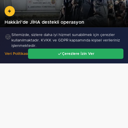
Hakkâri’de JİHA destekli operasyon
Sitemizde, sizlere daha iyi hizmet sunabilmek için çerezler
🍪
kullanılmaktadır. KVKK ve GDPR kapsamında kişisel verileriniz
işlenmektedir.
Veri Politikası
Çerezlere İzin Ver
Ana Sayfa
Gündem
Ara
Menü
Mobil Uygulamamız Yayında!
Binlerce haberden