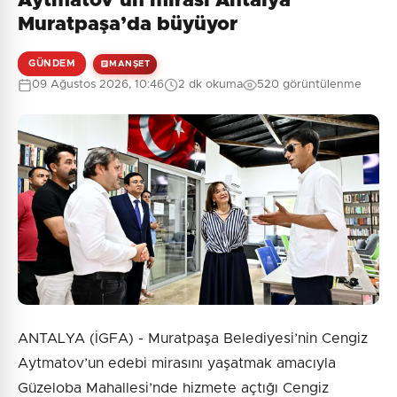
Aytmatov’un mirası Antalya
Muratpaşa’da büyüyor
GÜNDEM
MANŞET
09 Ağustos 2026, 10:46
2 dk okuma
520 görüntülenme
ANTALYA (İGFA) - Muratpaşa Belediyesi’nin Cengiz
Aytmatov’un edebi mirasını yaşatmak amacıyla
Güzeloba Mahallesi’nde hizmete açtığı Cengiz