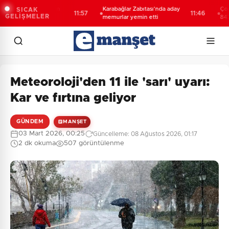
 Boğazlar'dan
Karabağlar Zabıtası'nda aday
Çocuklar G
SICAK
11:57
11:46
GELİŞMELER
i
memurlar yemin etti
842 çocuğu
faaliyetler
Meteoroloji'den 11 ile 'sarı' uyarı:
Kar ve fırtına geliyor
GÜNDEM
MANŞET
03 Mart 2026, 00:25
Güncelleme: 08 Ağustos 2026, 01:17
2 dk okuma
507 görüntülenme