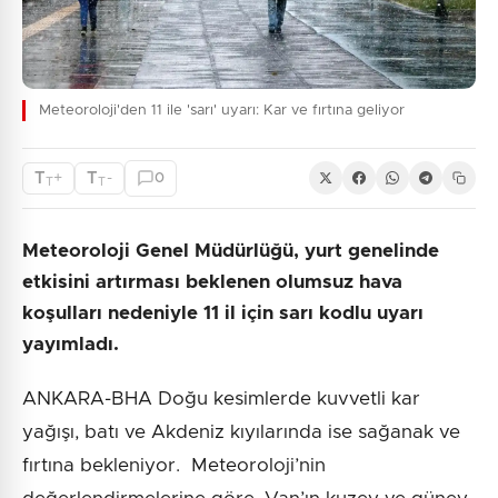
Meteoroloji'den 11 ile 'sarı' uyarı: Kar ve fırtına geliyor
T
T
+
-
0
T
T
Meteoroloji Genel Müdürlüğü, yurt genelinde
etkisini artırması beklenen olumsuz hava
koşulları nedeniyle 11 il için sarı kodlu uyarı
yayımladı.
ANKARA-BHA Doğu kesimlerde kuvvetli kar
yağışı, batı ve Akdeniz kıyılarında ise sağanak ve
fırtına bekleniyor. Meteoroloji’nin