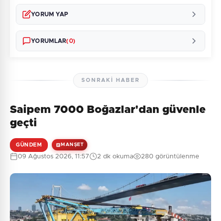
YORUM YAP
YORUMLAR
(0)
SONRAKI HABER
Saipem 7000 Boğazlar'dan güvenle
Henüz yorum yapılmamış. İlk yorumu siz yapın!
geçti
GÜNDEM
MANŞET
09 Ağustos 2026, 11:57
2 dk okuma
280 görüntülenme
0
/2000
Güvenlik Sorusu:
1 + 6 = ?