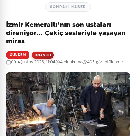
SONRAKI HABER
İzmir Kemeraltı’nın son ustaları
direniyor... Çekiç sesleriyle yaşayan
miras
GÜNDEM
MANŞET
09 Ağustos 2026, 11:04
4 dk okuma
405 görüntülenme