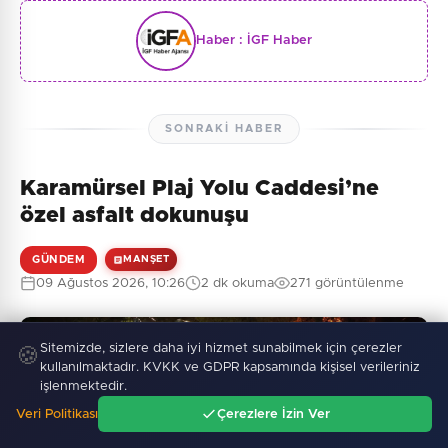
Haber :
İGF Haber
SONRAKI HABER
Karamürsel Plaj Yolu Caddesi’ne
özel asfalt dokunuşu
GÜNDEM
MANŞET
09 Ağustos 2026, 10:26
2 dk okuma
271 görüntülenme
Sitemizde, sizlere daha iyi hizmet sunabilmek için çerezler
🍪
kullanılmaktadır. KVKK ve GDPR kapsamında kişisel verileriniz
işlenmektedir.
Veri Politikası
Çerezlere İzin Ver
Ana Sayfa
Gündem
Ara
Menü