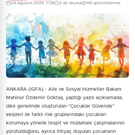
09 Ağustos 2026, 11:38
2 dk okuma
145 görüntülenme
ANKARA (İGFA) - Aile ve Sosyal Hizmetler Bakanı
Mahinur Özdemir Göktaş, yaptığı yazılı açıklamada,
ülke genelinde oluşturulan “Çocuklar Güvende”
ekipleri ile farklı risk gruplarındaki çocukları
korumaya yönelik tespit ve müdahale çalışmalarının
yürütüldüğünü, ayrıca ihtiyaç duyulan çocukların