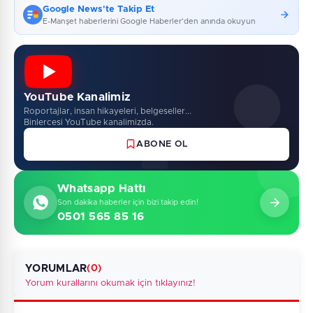
Google News'te Takip Et
E-Manşet haberlerini Google Haberler'den anında okuyun
YouTube Kanalimiz
Roportajlar, insan hikayeleri, belgeseller...
Binlercesi YouTube kanalimizda.
ABONE OL
Whatsapp Hattı
Son dakika haberler için bizi takip edin!
0501 565 85 16
YORUMLAR
(0)
Yorum kurallarını okumak için tıklayınız!