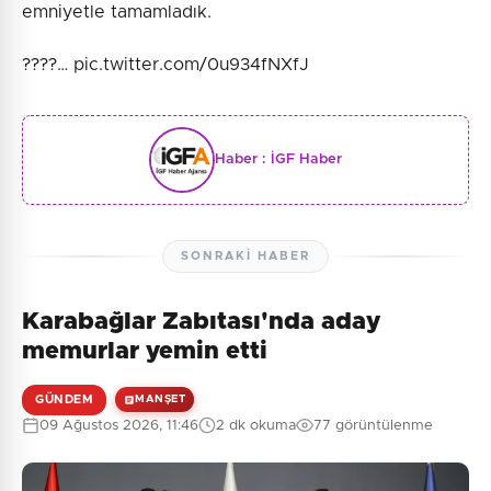
emniyetle tamamladık.
????️… pic.twitter.com/0u934fNXfJ
Haber :
İGF Haber
SONRAKI HABER
Karabağlar Zabıtası'nda aday
memurlar yemin etti
GÜNDEM
MANŞET
09 Ağustos 2026, 11:46
2 dk okuma
77 görüntülenme