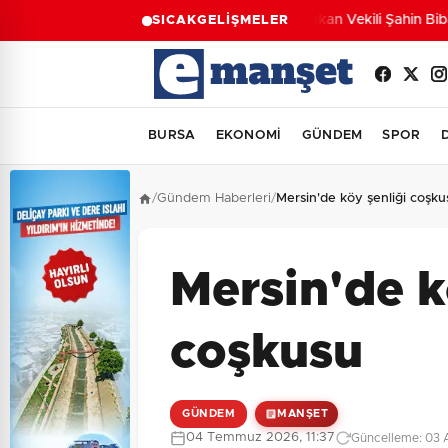
Başkan Vekili Şahin Biba:
SICAK
GELİŞMELER
BURSA
EKONOMİ
GÜNDEM
SPOR
/
Gündem Haberleri
/
Mersin'de köy şenliği coşku
Mersin'de k
coşkusu
GÜNDEM
MANŞET
04 Temmuz 2026, 11:37
Güncelleme: 03 A