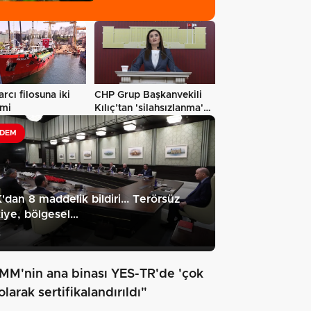
arcı filosuna iki
CHP Grup Başkanvekili
emi
Kılıç’tan 'silahsızlanma'
vurgusu…
DEM
dan 8 maddelik bildiri... Terörsüz
iye, bölgesel…
3
MM'nin ana binası YES-TR'de 'çok
 olarak sertifikalandırıldı"