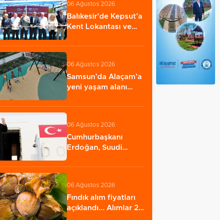
06 Ağustos 2026
Balıkesir'de Kepsut’a
Kent Lokantası ve
altyapı desteği…
06 Ağustos 2026
Samsun’da Alaçam'a
yeni yaşam alanı
kazandırıldı
06 Ağustos 2026
Cumhurbaşkanı
Erdoğan, Suudi
Arabistan yolcusu
06 Ağustos 2026
Fındık alım fiyatları
açıklandı... Alımlar 24
Ağustos'ta…