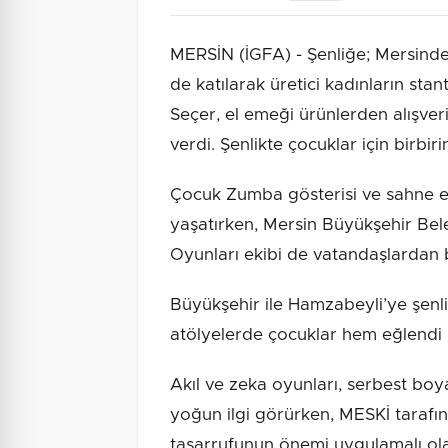
MERSİN (İGFA) - Şenliğe; Mersind
de katılarak üretici kadınların sta
Seçer, el emeği ürünlerden alışver
verdi. Şenlikte çocuklar için birbir
Çocuk Zumba gösterisi ve sahne etki
yaşatırken, Mersin Büyükşehir Bel
Oyunları ekibi de vatandaşlardan 
Büyükşehir ile Hamzabeyli’ye şenl
atölyelerde çocuklar hem eğlendi
Akıl ve zeka oyunları, serbest bo
yoğun ilgi görürken, MESKİ tarafın
tasarrufunun önemi uygulamalı olar