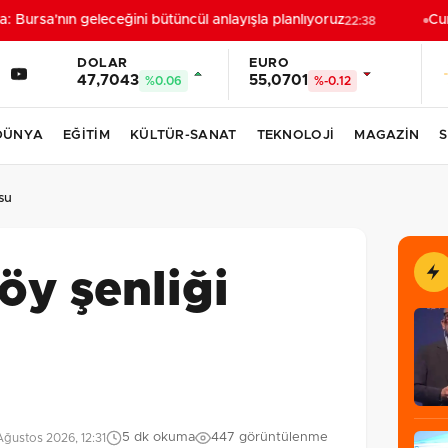
 Bursa'nın geleceğini bütüncül anlayışla planlıyoruz
Cumh
22:38
DOLAR
EURO
47,7043
55,0701
%0.06
%-0.12
DÜNYA
EĞİTİM
KÜLTÜR-SANAT
TEKNOLOJİ
MAGAZİN
S
su
öy şenliği
5 dk okuma
447 görüntülenme
ğustos 2026, 12:31