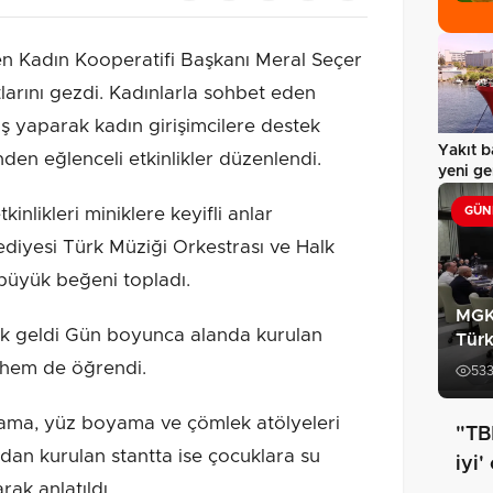
en Kadın Kooperatifi Başkanı Meral Seçer
ntlarını gezdi. Kadınlarla sohbet eden
iş yaparak kadın girişimcilere destek
Yakıt b
inden eğlenceli etkinlikler düzenlendi.
yeni g
nlikleri miniklere keyifli anlar
GÜN
ediyesi Türk Müziği Orkestrası ve Halk
büyük beğeni topladı.
MGK'
ik geldi Gün boyunca alanda kurulan
Türk
 hem de öğrendi.
53
yama, yüz boyama ve çömlek atölyeleri
"TB
dan kurulan stantta ise çocuklara su
iyi'
ak anlatıldı.