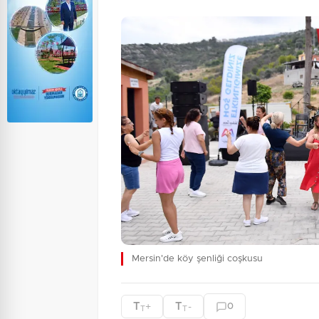
Mersin'de köy şenliği coşkusu
T
T
+
-
0
T
T