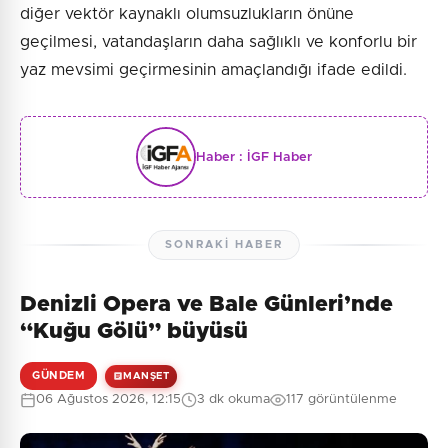
diğer vektör kaynaklı olumsuzlukların önüne
geçilmesi, vatandaşların daha sağlıklı ve konforlu bir
yaz mevsimi geçirmesinin amaçlandığı ifade edildi.
Haber :
İGF Haber
SONRAKI HABER
Denizli Opera ve Bale Günleri’nde
“Kuğu Gölü” büyüsü
GÜNDEM
MANŞET
06 Ağustos 2026, 12:15
3 dk okuma
117 görüntülenme