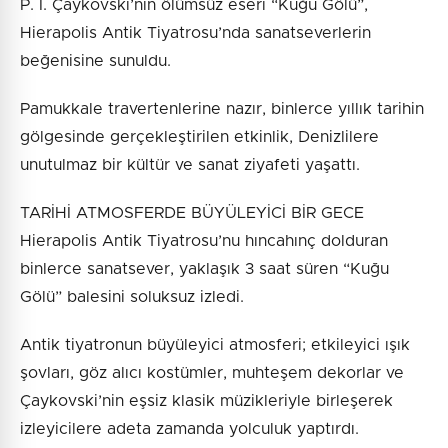
P. İ. Çaykovski’nin ölümsüz eseri “Kuğu Gölü”,
Hierapolis Antik Tiyatrosu’nda sanatseverlerin
beğenisine sunuldu.
Pamukkale travertenlerine nazır, binlerce yıllık tarihin
gölgesinde gerçekleştirilen etkinlik, Denizlilere
unutulmaz bir kültür ve sanat ziyafeti yaşattı.
TARİHİ ATMOSFERDE BÜYÜLEYİCİ BİR GECE
Hierapolis Antik Tiyatrosu’nu hıncahınç dolduran
binlerce sanatsever, yaklaşık 3 saat süren “Kuğu
Gölü” balesini soluksuz izledi.
Antik tiyatronun büyüleyici atmosferi; etkileyici ışık
şovları, göz alıcı kostümler, muhteşem dekorlar ve
Çaykovski’nin eşsiz klasik müzikleriyle birleşerek
izleyicilere adeta zamanda yolculuk yaptırdı.