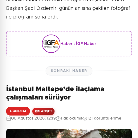
Başkan Şadi Özdemir, günün anısına çekilen fotoğraf
ile program sona erdi.
Haber :
İGF Haber
SONRAKI HABER
İstanbul Maltepe’de ilaçlama
çalışmaları sürüyor
GÜNDEM
MANŞET
06 Ağustos 2026, 12:19
1 dk okuma
121 görüntülenme