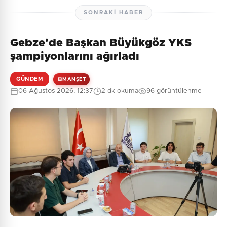
SONRAKI HABER
Gebze'de Başkan Büyükgöz YKS
Henüz yorum yapılmamış. İlk yorumu siz yapın!
şampiyonlarını ağırladı
GÜNDEM
MANŞET
06 Ağustos 2026, 12:37
2 dk okuma
96 görüntülenme
0
/2000
Güvenlik Sorusu:
10 + 7 = ?
Gönder