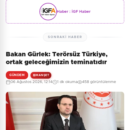
Haber :
İGF Haber
SONRAKI HABER
Bakan Gürlek: Terörsüz Türkiye,
ortak geleceğimizin teminatıdır
GÜNDEM
MANŞET
06 Ağustos 2026, 12:14
1 dk okuma
458 görüntülenme