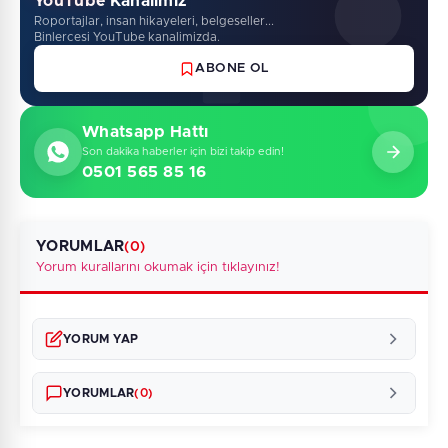
YouTube Kanalimiz
Roportajlar, insan hikayeleri, belgeseller...
Binlercesi YouTube kanalimizda.
ABONE OL
Whatsapp Hattı
Son dakika haberler için bizi takip edin!
0501 565 85 16
YORUMLAR
(0)
Yorum kurallarını okumak için tıklayınız!
YORUM YAP
YORUMLAR
(0)