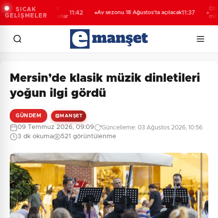
lçuk'ta engelsiz
Otomotiv i
SICAK
11:42
Av sezonu 18 Ağustos’ta açılacak
11:37
GELİŞMELER
erek güçleniyorlar
milyar dola
Mersin’de klasik müzik dinletileri
yoğun ilgi gördü
GÜNDEM
MANŞET
09 Temmuz 2026, 09:09
Güncelleme: 03 Ağustos 2026, 10:56
3 dk okuma
521 görüntülenme