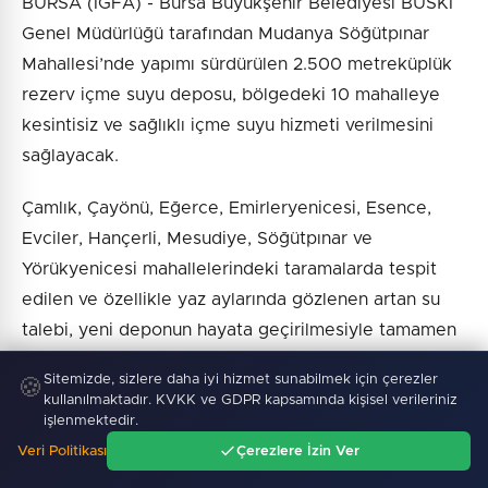
BURSA (İGFA) - Bursa Büyükşehir Belediyesi BUSKİ
Genel Müdürlüğü tarafından Mudanya Söğütpınar
Mahallesi’nde yapımı sürdürülen 2.500 metreküplük
rezerv içme suyu deposu, bölgedeki 10 mahalleye
kesintisiz ve sağlıklı içme suyu hizmeti verilmesini
sağlayacak.
Çamlık, Çayönü, Eğerce, Emirleryenicesi, Esence,
Evciler, Hançerli, Mesudiye, Söğütpınar ve
Yörükyenicesi mahallelerindeki taramalarda tespit
edilen ve özellikle yaz aylarında gözlenen artan su
talebi, yeni deponun hayata geçirilmesiyle tamamen
karşılanmış olacak.
Sitemizde, sizlere daha iyi hizmet sunabilmek için çerezler
🍪
kullanılmaktadır. KVKK ve GDPR kapsamında kişisel verileriniz
BUSKİ ekiplerinin yoğun bir mesaiyle çalıştığı ve dış
işlenmektedir.
cephe yalıtım çalışmasının sürdürüldüğü projede fiziki
Veri Politikası
Çerezlere İzin Ver
Ana Sayfa
Gündem
Ara
Menü
gerçekleşme yüzde 70 düzeyine ulaştırıldı.