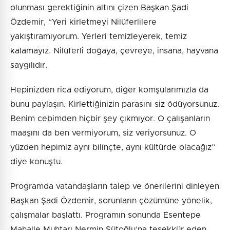
olunması gerektiğinin altını çizen Başkan Şadi
Özdemir, “Yeri kirletmeyi Nilüferlilere
yakıştıramıyorum. Yerleri temizleyerek, temiz
kalamayız. Nilüferli doğaya, çevreye, insana, hayvana
saygılıdır.
Hepinizden rica ediyorum, diğer komşularımızla da
bunu paylaşın. Kirlettiğinizin parasını siz ödüyorsunuz.
Benim cebimden hiçbir şey çıkmıyor. O çalışanların
maaşını da ben vermiyorum, siz veriyorsunuz. O
yüzden hepimiz aynı bilinçte, aynı kültürde olacağız”
diye konuştu.
Programda vatandaşların talep ve önerilerini dinleyen
Başkan Şadi Özdemir, sorunların çözümüne yönelik,
çalışmalar başlattı. Programın sonunda Esentepe
Mahalle Muhtarı Nermin Sütoğlu’na teşekkür eden