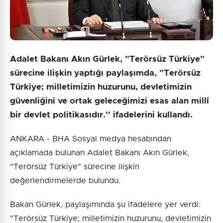
Adalet Bakanı Akın Gürlek, "Terörsüz Türkiye"
sürecine ilişkin yaptığı paylaşımda, "Terörsüz
Türkiye; milletimizin huzurunu, devletimizin
güvenliğini ve ortak geleceğimizi esas alan millî
bir devlet politikasıdır.'' ifadelerini kullandı.
ANKARA - BHA Sosyal medya hesabından
açıklamada bulunan Adalet Bakanı Akın Gürlek,
"Terörsüz Türkiye" sürecine ilişkin
değerlendirmelerde bulundu.
Bakan Gürlek, paylaşımında şu ifadelere yer verdi:
"Terörsüz Türkiye; milletimizin huzurunu, devletimizin