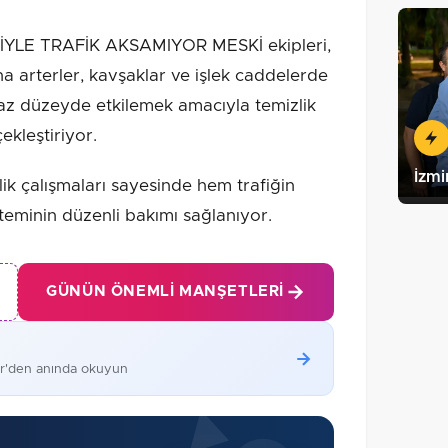
YLE TRAFİK AKSAMIYOR MESKİ ekipleri,
na arterler, kavşaklar ve işlek caddelerde
az düzeyde etkilemek amacıyla temizlik
ekleştiriyor.
İzmi
ik çalışmaları sayesinde hem trafiğin
teminin düzenli bakımı sağlanıyor.
GÜNÜN ÖNEMLI MANŞETLERI
er'den anında okuyun