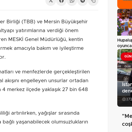
er Birliği (TBB) ve Mersin Büyükşehir
ltyapı yatırımlarına verdiği önem
üren MESKİ Genel Müdürlüğü, kentin
Hupalup
oyunca
tirmek amacıyla bakım ve iyileştirme
or.
GÜN
hatları ve menfezlerde gerçekleştirilen
l akışını engelleyen unsurlar ortadan
İsta
a 4 merkez ilçede yaklaşık 27 bin 648
den
37
iği artırılırken, yağışlar sırasında
"Me
na bağlı yaşanabilecek olumsuzlukların
coş