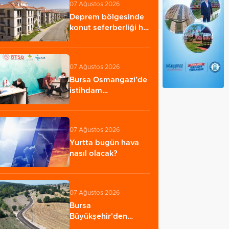
07 Ağustos 2026
Deprem bölgesinde
konut seferberliği hız
kesmiyor
07 Ağustos 2026
Bursa Osmangazi’de
istihdam
buluşmalarıyla iş
imkanı…
07 Ağustos 2026
Yurtta bugün hava
nasıl olacak?
07 Ağustos 2026
Bursa
Büyükşehir'den
İnegöl'e ulaşım