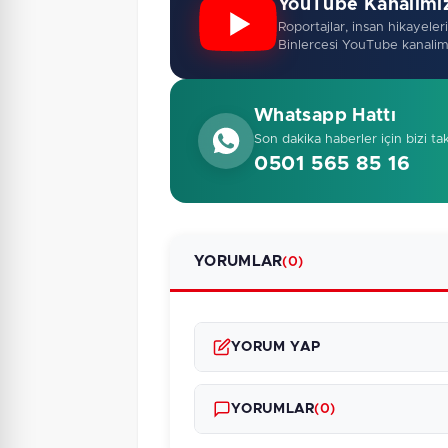
YouTube Kanalimi
Roportajlar, insan hikayeleri,
Binlercesi YouTube kanalim
Whatsapp Hattı
Son dakika haberler için bizi ta
0501 565 85 16
YORUMLAR
(0)
YORUM YAP
YORUMLAR
(0)