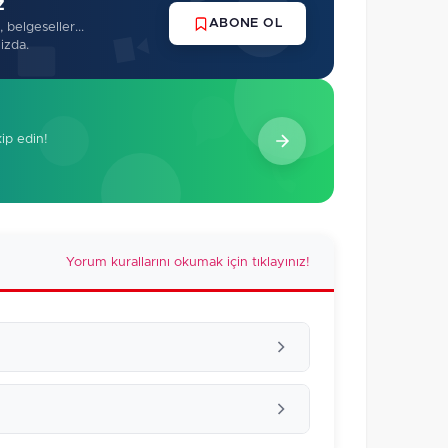
z
ABONE OL
 belgeseller...
izda.
kip edin!
Yorum kurallarını okumak için tıklayınız!