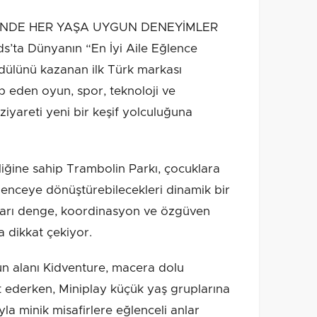
İNDE HER YAŞA UYGUN DENEYİMLER
ta Dünyanın “En İyi Aile Eğlence
ödülünü kazanan ilk Türk markası
tap eden oyun, spor, teknoloji ve
 ziyareti yeni bir keşif yolculuğuna
iliğine sahip Trambolin Parkı, çocuklara
ğlenceye dönüştürebilecekleri dinamik bir
arı denge, koordinasyon ve özgüven
a dikkat çekiyor.
un alanı Kidventure, macera dolu
t ederken, Miniplay küçük yaş gruplarına
la minik misafirlere eğlenceli anlar