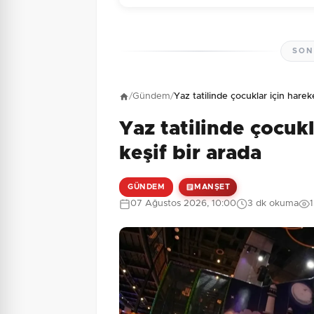
SON
Henüz yorum yapı
/
Gündem
/
Yaz tatilinde çocuklar için harek
Yaz tatilinde çocuk
2 + 9 = ?
Güvenlik Sorusu:
keşif bir arada
GÜNDEM
MANŞET
07 Ağustos 2026, 10:00
3 dk okuma