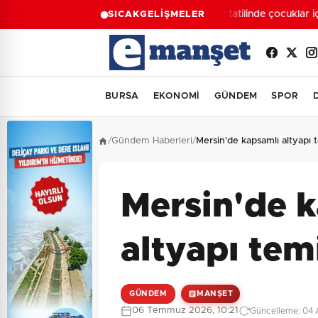
Yaz tatilinde çocuklar içi
SICAK
GELİŞMELER
BURSA
EKONOMİ
GÜNDEM
SPOR
/
Gündem Haberleri
/
Mersin'de kapsamlı altyapı t
Mersin'de 
altyapı temi
GÜNDEM
MANŞET
06 Temmuz 2026, 10:21
Güncelleme: 04 