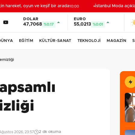
n hareket, oyun ve keşif bir arada
İstanbul Moda açıkların
10:00
DOLAR
EURO
47,7068
55,0213
%0.17
%0.01
DÜNYA
EĞİTİM
KÜLTÜR-SANAT
TEKNOLOJİ
MAGAZİN
S
emizliği
kapsamlı
zliği
2 dk okuma
Ağustos 2026, 23:57