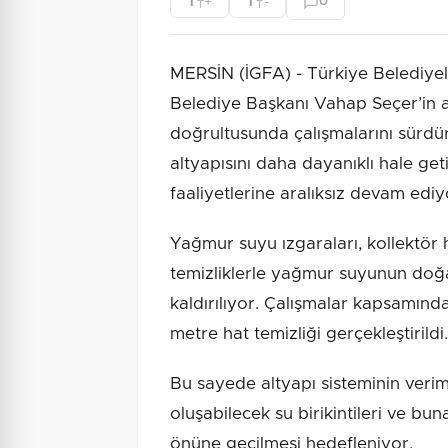
T
T
+
-
0
T
T
MERSİN (İGFA) - Türkiye Belediyel
Belediye Başkanı Vahap Seçer’in a
doğrultusunda çalışmalarını sürd
altyapısını daha dayanıklı hale ge
faaliyetlerine aralıksız devam ediy
Yağmur suyu ızgaraları, kollektör 
temizliklerle yağmur suyunun doğa
kaldırılıyor. Çalışmalar kapsamınd
metre hat temizliği gerçekleştirildi.
Bu sayede altyapı sisteminin verimlil
oluşabilecek su birikintileri ve bu
önüne geçilmesi hedefleniyor.