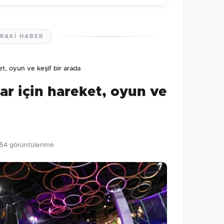
RAKI HABER
lmamış. İlk yorumu siz yapın!
et, oyun ve keşif bir arada
0
/2000
lar için hareket, oyun ve
Gönder
154 görüntülenme