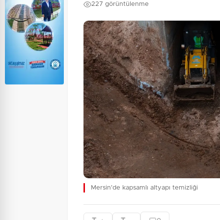
227 görüntülenme
Mersin'de kapsamlı altyapı temizliği