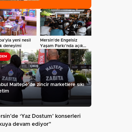
hamlesi
a'yla yeni nesil
Mersin’de Engelsiz
k deneyimi
Yaşam Parkı’nda açık
hava sinema…
DEM
nbul Maltepe’de zincir marketlere sıkı
etim
2
rsin’de ‘Yaz Dostum’ konserleri
kuya devam ediyor"