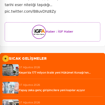
tarihi eser niteliği taşıdığı…
pic.twitter.com/B8uvDhz8Zy
Haber :
İGF Haber
SICAK GELIŞMELER
07 Ağustos 2026
Keşan'da 177 milyon liralık yeni Hükümet Konağı'nın…
07 Ağustos 2026
Yapay zeka genç girişimcilere yeni kapılar açıyor
07 Ağustos 2026