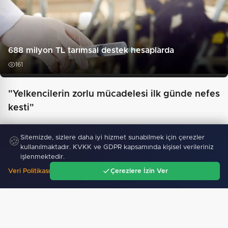
688 milyon TL tarımsal destek hesaplarda
161
"Yelkencilerin zorlu mücadelesi ilk günde nefes
kesti"
Sitemizde, sizlere daha iyi hizmet sunabilmek için çerezler
🍪
kullanılmaktadır. KVKK ve GDPR kapsamında kişisel verileriniz
işlenmektedir.
Veri Politikası
Çerezlere İzin Ver
Ana Sayfa
Gündem
Ara
Menü