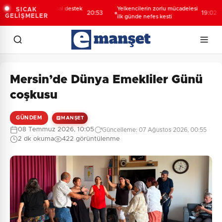
8 milyon TL tarımsal destek
Yelkencilerin zorlu mücadelesi
SICAK
20:53
19:02
GELİŞMELER
saplarda
ilk günde nefes kesti
Mersin’de Dünya Emekliler Günü
coşkusu
GÜNDEM
MANŞET
08 Temmuz 2026, 10:05
Güncelleme: 07 Ağustos 2026, 00:55
2 dk okuma
422 görüntülenme