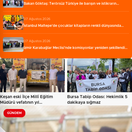
Bakan Göktaş: Terörsüz Türkiye ile barışın ve istikrarın…
07 Ağustos 2026
İstanbul Maltepe’de çocuklar kitapların renkli dünyasında…
07 Ağustos 2026
İzmir Karabağlar Meclisi'nde komisyonlar yeniden şekillendi…
Keşan eski İlçe Millî Eğitim
Bursa Tabip Odası: Hekimlik 5
Müdürü vefatının yıl…
dakikaya sığmaz
GÜNDEM