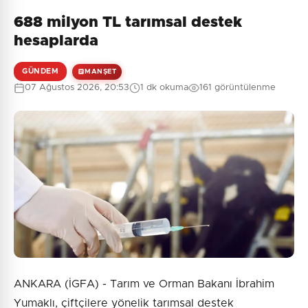
688 milyon TL tarımsal destek
Henüz yorum yapılmamış. İlk yorumu siz yapın!
hesaplarda
GÜNDEM
MANŞET
07 Ağustos 2026, 20:53
1 dk okuma
161 görüntülenme
0
/2000
Güvenlik Sorusu:
9 + 10 = ?
Gönder
ANKARA (İGFA) - Tarım ve Orman Bakanı İbrahim
Yumaklı, çiftçilere yönelik tarımsal destek