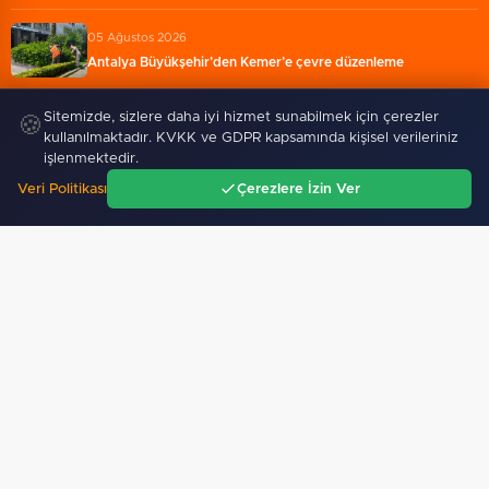
05 Ağustos 2026
Antalya Büyükşehir’den Kemer’e çevre düzenleme
Sitemizde, sizlere daha iyi hizmet sunabilmek için çerezler
🍪
kullanılmaktadır. KVKK ve GDPR kapsamında kişisel verileriniz
işlenmektedir.
Veri Politikası
Çerezlere İzin Ver
Ana Sayfa
Gündem
Ara
Menü
Akdeniz’de mikroplastik
Cumhurbaşkanı Erdoğan’dan
denetimi... 23 tesise 47,6…
'Terörsüz Türkiye' mesajı…
GÜNDEM
Bilecik'te Vali Sözer'den coğrafi işaretli Kamber…