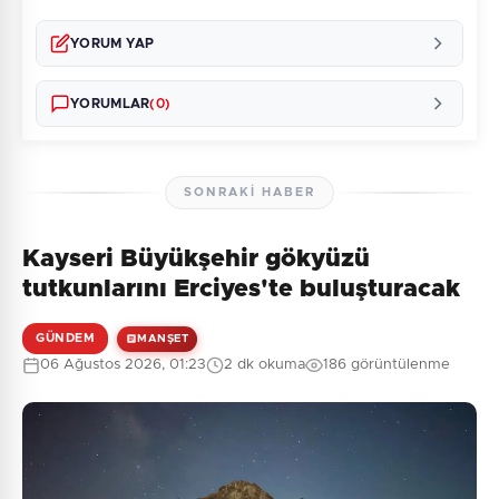
YORUM YAP
YORUMLAR
(0)
SONRAKI HABER
Kayseri Büyükşehir gökyüzü
Henüz yorum yapılmamış. İlk yorumu siz yapın!
tutkunlarını Erciyes'te buluşturacak
GÜNDEM
MANŞET
06 Ağustos 2026, 01:23
2 dk okuma
186 görüntülenme
0
/2000
Güvenlik Sorusu:
4 + 2 = ?