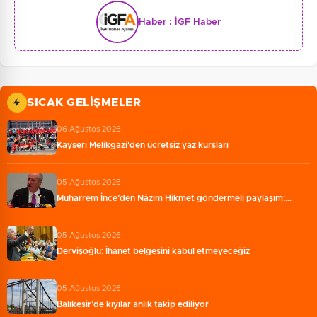
Haber :
İGF Haber
SICAK GELIŞMELER
06 Ağustos 2026
Kayseri Melikgazi'den ücretsiz yaz kursları
05 Ağustos 2026
Muharrem İnce’den Nâzım Hikmet göndermeli paylaşım:…
05 Ağustos 2026
Dervişoğlu: İhanet belgesini kabul etmeyeceğiz
05 Ağustos 2026
Balıkesir’de kıyılar anlık takip ediliyor