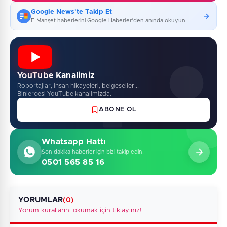
Google News'te Takip Et
E-Manşet haberlerini Google Haberler'den anında okuyun
YouTube Kanalimiz
Roportajlar, insan hikayeleri, belgeseller...
Binlercesi YouTube kanalimizda.
ABONE OL
Whatsapp Hattı
Son dakika haberler için bizi takip edin!
0501 565 85 16
YORUMLAR
(0)
Yorum kurallarını okumak için tıklayınız!