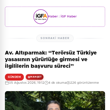
Haber :
İGF Haber
SONRAKI HABER
Av. Altıparmak: “Terörsüz Türkiye
yasasının yürürlüğe girmesi ve
ilgililerin başvuru süreci”
GÜNDEM
MANŞET
05 Ağustos 2026, 19:12
4 dk okuma
226 görüntülenme