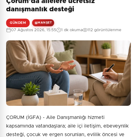
Çorum'da ailelere ücretsiz
danışmanlık desteği
GÜNDEM
MANŞET
07 Ağustos 2026, 15:55
1 dk okuma
112 görüntülenme
ÇORUM (İGFA) - Aile Danışmanlığı hizmeti
kapsamında vatandaşlara; aile içi iletişim, ebeveynlik
desteği, çocuk ve ergen sorunları, evlilik öncesi ve