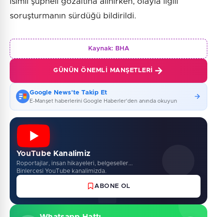
isimli şüpheli gözaltına alınırken, olayla ilgili
soruşturmanın sürdüğü bildirildi.
Kaynak:
BHA
GÜNÜN ÖNEMLI MANŞETLERI
Google News'te Takip Et
E-Manşet haberlerini Google Haberler'den anında okuyun
YouTube Kanalimiz
Roportajlar, insan hikayeleri, belgeseller...
Binlercesi YouTube kanalimizda.
ABONE OL
Whatsapp Hattı