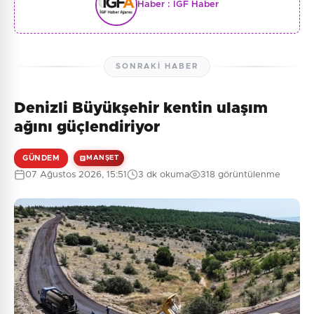
Haber :
İGF Haber
SONRAKI HABER
Denizli Büyükşehir kentin ulaşım
ağını güçlendiriyor
GÜNDEM
MANŞET
07 Ağustos 2026, 15:51
3 dk okuma
318 görüntülenme