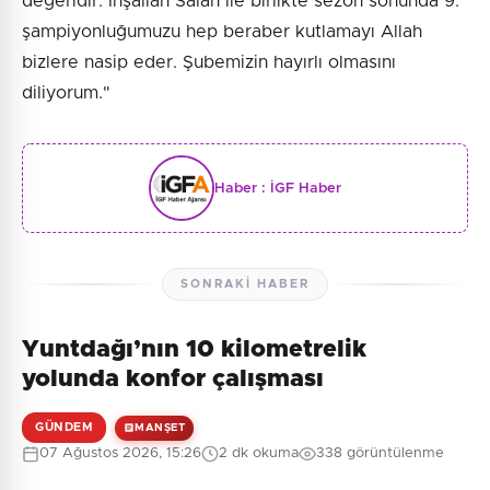
değeridir. İnşallah Salah ile birlikte sezon sonunda 9.
şampiyonluğumuzu hep beraber kutlamayı Allah
bizlere nasip eder. Şubemizin hayırlı olmasını
diliyorum."
Haber :
İGF Haber
SONRAKI HABER
Yuntdağı’nın 10 kilometrelik
yolunda konfor çalışması
GÜNDEM
MANŞET
07 Ağustos 2026, 15:26
2 dk okuma
338 görüntülenme