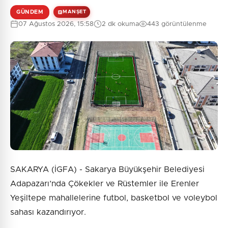
GÜNDEM
MANŞET
07 Ağustos 2026, 15:58
2 dk okuma
443 görüntülenme
0
/2000
Güvenlik Sorusu:
7 + 6 = ?
Gönder
SAKARYA (İGFA) - Sakarya Büyükşehir Belediyesi
Adapazarı’nda Çökekler ve Rüstemler ile Erenler
Yeşiltepe mahallelerine futbol, basketbol ve voleybol
sahası kazandırıyor.