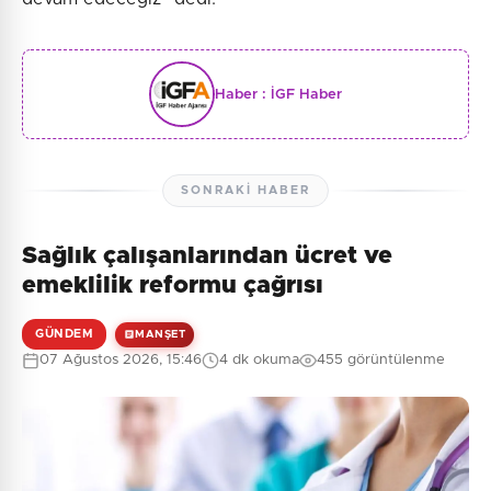
Haber :
İGF Haber
SONRAKI HABER
Sağlık çalışanlarından ücret ve
emeklilik reformu çağrısı
GÜNDEM
MANŞET
07 Ağustos 2026, 15:46
4 dk okuma
455 görüntülenme