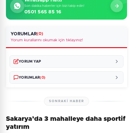
Son dakika haberler için bizi takip edin!
0501 565 85 16
YORUMLAR
(0)
Yorum kurallarını okumak için tıklayınız!
YORUM YAP
YORUMLAR
(0)
SONRAKI HABER
Sakarya’da 3 mahalleye daha sportif
Henüz yorum yapılmamış. İlk yorumu siz yapın!
yatırım