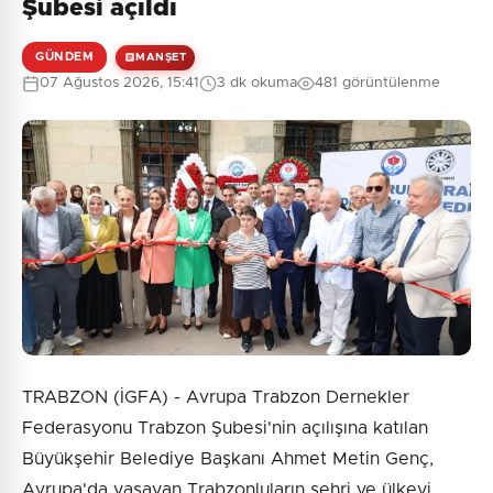
Şubesi açıldı
GÜNDEM
MANŞET
07 Ağustos 2026, 15:41
3 dk okuma
481 görüntülenme
TRABZON (İGFA) - Avrupa Trabzon Dernekler
Federasyonu Trabzon Şubesi'nin açılışına katılan
Büyükşehir Belediye Başkanı Ahmet Metin Genç,
Avrupa'da yaşayan Trabzonluların şehri ve ülkeyi