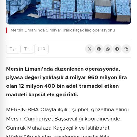
Mersin Limanı'nda 5 milyar liralık kaçak ilaç operasyonu
T
T
+
-
0
T
T
Mersin Limanı'nda düzenlenen operasyonda,
piyasa değeri yaklaşık 4 milyar 960 milyon lira
olan 12 milyon 400 bin adet tramadol etken
maddeli kapsül ele geçirildi.
MERSİN-BHA Olayla ilgili 1 şüpheli gözaltına alındı.
Mersin Cumhuriyet Başsavcılığı koordinesinde,
Gümrük Muhafaza Kaçakçılık ve İstihbarat