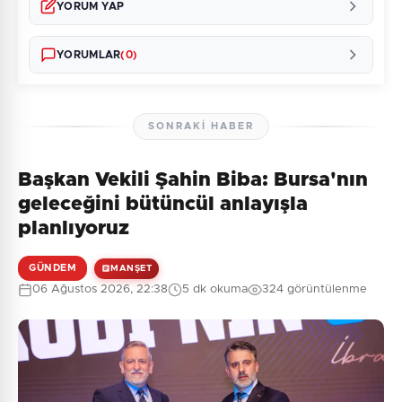
YORUM YAP
YORUMLAR
(0)
SONRAKI HABER
Başkan Vekili Şahin Biba: Bursa'nın
Henüz yorum yapılmamış. İlk yorumu siz yapın!
geleceğini bütüncül anlayışla
planlıyoruz
GÜNDEM
MANŞET
0
/2000
06 Ağustos 2026, 22:38
5 dk okuma
324 görüntülenme
Güvenlik Sorusu:
7 + 2 = ?
Gönder