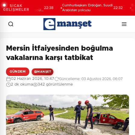
ili Şahin Biba:
Cumhurbaşkanı Erdoğan, Suudi
Bursa’d
SICAK
22:38
22:32
GELİŞMELER
geleceğini bütüncül
Arabistan yolcusu
tanıtıldı
lanlıyoruz
yolculu
Mersin İtfaiyesinden boğulma
vakalarına karşı tatbikat
GÜNDEM
MANŞET
02 Haziran 2026, 10:47
Güncelleme: 03 Ağustos 2026, 06:07
2 dk okuma
342 görüntülenme