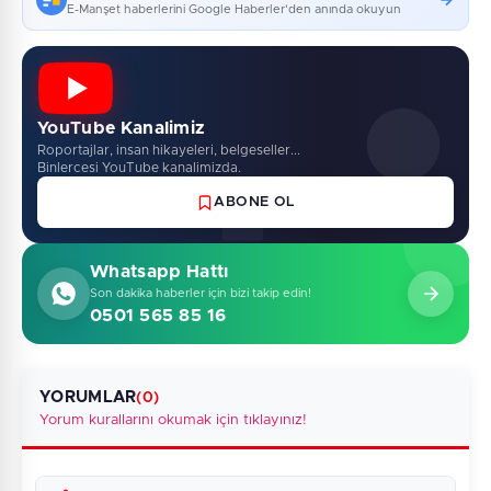
E-Manşet haberlerini Google Haberler'den anında okuyun
YouTube Kanalimiz
Roportajlar, insan hikayeleri, belgeseller...
Binlercesi YouTube kanalimizda.
ABONE OL
Whatsapp Hattı
Son dakika haberler için bizi takip edin!
0501 565 85 16
YORUMLAR
(0)
Yorum kurallarını okumak için tıklayınız!