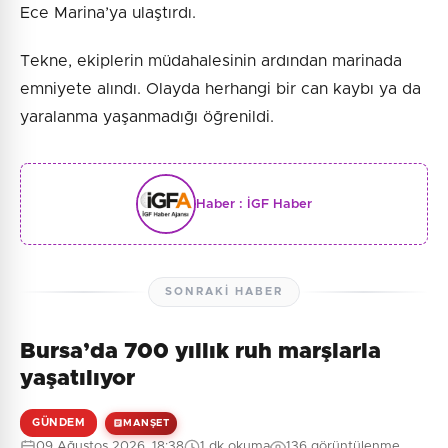
Ece Marina’ya ulaştırdı.
Tekne, ekiplerin müdahalesinin ardından marinada
emniyete alındı. Olayda herhangi bir can kaybı ya da
yaralanma yaşanmadığı öğrenildi.
Haber :
İGF Haber
SONRAKI HABER
Bursa’da 700 yıllık ruh marşlarla
yaşatılıyor
GÜNDEM
MANŞET
09 Ağustos 2026, 18:38
1 dk okuma
136 görüntülenme