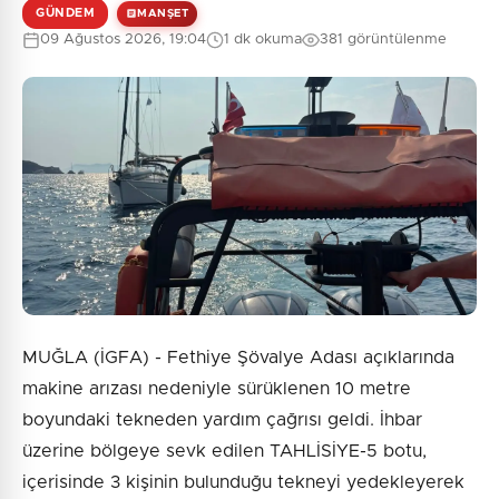
GÜNDEM
MANŞET
09 Ağustos 2026, 19:04
1 dk okuma
381 görüntülenme
0
/2000
Güvenlik Sorusu:
4 + 5 = ?
Gönder
MUĞLA (İGFA) - Fethiye Şövalye Adası açıklarında
makine arızası nedeniyle sürüklenen 10 metre
boyundaki tekneden yardım çağrısı geldi. İhbar
üzerine bölgeye sevk edilen TAHLİSİYE-5 botu,
içerisinde 3 kişinin bulunduğu tekneyi yedekleyerek