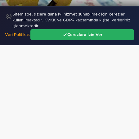
Sitemizde, sizlere daha iyi hizmet sunabilmek için çerezler
🍪
kullanılmaktadır. KVKK ve GDPR kapsamında kişisel verileriniz
Dijital Türk Lirası’nda 23 proje üçüncü faza geçti
işlenmektedir.
Veri Politikası
Çerezlere İzin Ver
Ana Sayfa
Gündem
Ara
Menü
Mobil Uygulamamız Yayında!
Binlerce haberden