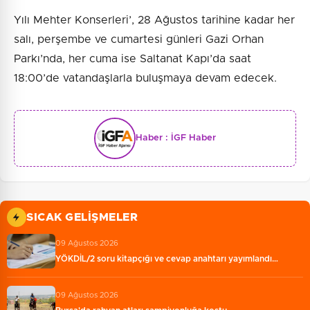
Yılı Mehter Konserleri’, 28 Ağustos tarihine kadar her
salı, perşembe ve cumartesi günleri Gazi Orhan
Parkı’nda, her cuma ise Saltanat Kapı’da saat
18:00’de vatandaşlarla buluşmaya devam edecek.
Haber :
İGF Haber
SICAK GELIŞMELER
09 Ağustos 2026
YÖKDİL/2 soru kitapçığı ve cevap anahtarı yayımlandı…
09 Ağustos 2026