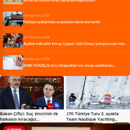
Bursa'da rahvan atları şampiyonluğa koştu
09 Ağustos 2026
Fethiye açıklarında arızalanan tekne kurtarıldı
09 Ağustos 2026
Aydınlı milli atlet Koray Uygun, U20 Dünya Şampiyonası’nda…
09 Ağustos 2026
2026-YÖKDİL/2 soru kitapçıkları ve cevap anahtarları…
Bakan Çiftçi: Suç zincirinin ilk
J70 Türkiye Turu 3. ayakta
halkasını kıracağız…
Team Nautique Yachting…
GÜNDEM