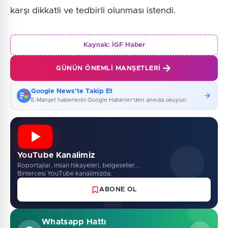
karşı dikkatli ve tedbirli olunması istendi.
Kaynak:
İGF Haber
GÜNÜN ÖNEMLI MANŞETLERI
Google News'te Takip Et
E-Manşet haberlerini Google Haberler'den anında okuyun
YouTube Kanalimiz
Roportajlar, insan hikayeleri, belgeseller...
Binlercesi YouTube kanalimizda.
ABONE OL
Whatsapp Hattı