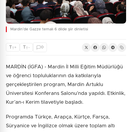
Mardin’de Gazze temalı 6 dilde şiir dinletisi
T
T
+
-
0
T
T
MARDİN (İGFA) - Mardin İl Milli Eğitim Müdürlüğü
ve öğrenci topluluklarının da katkılarıyla
gerçekleştirilen program, Mardin Artuklu
Üniversitesi Konferans Salonu’nda yapıldı. Etkinlik,
Kur’an-ı Kerim tilavetiyle başladı.
Programda Türkçe, Arapça, Kürtçe, Farsça,
Süryanice ve İngilizce olmak üzere toplam altı