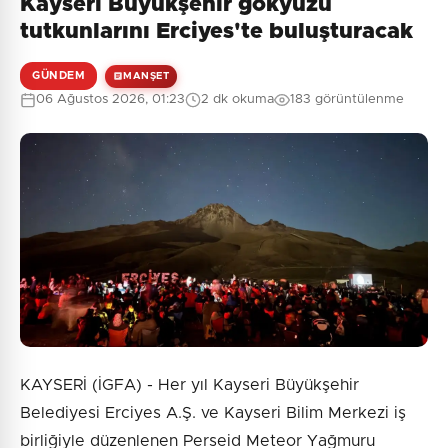
Kayseri Büyükşehir gökyüzü
Henüz yorum yapılmamış. İlk yorumu siz yapın!
tutkunlarını Erciyes'te buluşturacak
GÜNDEM
MANŞET
06 Ağustos 2026, 01:23
2 dk okuma
183 görüntülenme
0
/2000
Güvenlik Sorusu:
4 + 4 = ?
Gönder
KAYSERİ (İGFA) - Her yıl Kayseri Büyükşehir
Belediyesi Erciyes A.Ş. ve Kayseri Bilim Merkezi iş
birliğiyle düzenlenen Perseid Meteor Yağmuru