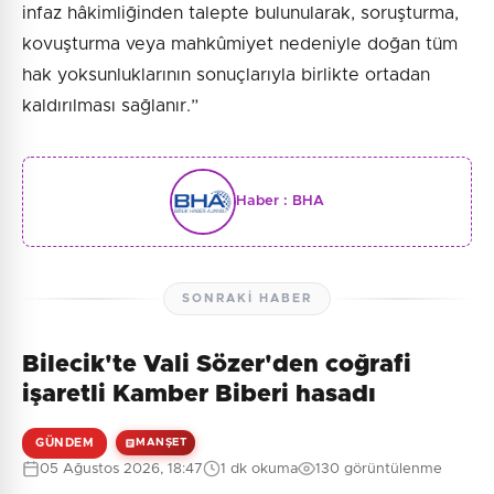
infaz hâkimliğinden talepte bulunularak, soruşturma,
kovuşturma veya mahkûmiyet nedeniyle doğan tüm
hak yoksunluklarının sonuçlarıyla birlikte ortadan
kaldırılması sağlanır.”
Haber :
BHA
SONRAKI HABER
Bilecik'te Vali Sözer'den coğrafi
işaretli Kamber Biberi hasadı
GÜNDEM
MANŞET
05 Ağustos 2026, 18:47
1 dk okuma
130 görüntülenme