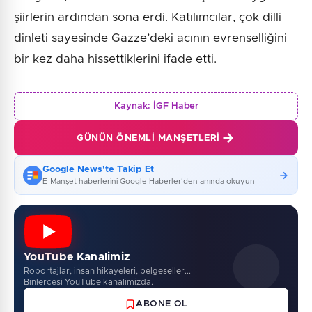
şiirlerin ardından sona erdi. Katılımcılar, çok dilli
dinleti sayesinde Gazze’deki acının evrenselliğini
bir kez daha hissettiklerini ifade etti.
Kaynak:
İGF Haber
GÜNÜN ÖNEMLI MANŞETLERI
Google News'te Takip Et
E-Manşet haberlerini Google Haberler'den anında okuyun
YouTube Kanalimiz
Roportajlar, insan hikayeleri, belgeseller...
Binlercesi YouTube kanalimizda.
ABONE OL