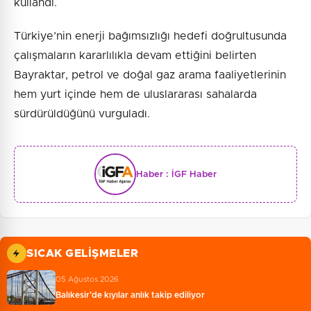
kullandı.
Türkiye’nin enerji bağımsızlığı hedefi doğrultusunda
çalışmaların kararlılıkla devam ettiğini belirten
Bayraktar, petrol ve doğal gaz arama faaliyetlerinin
hem yurt içinde hem de uluslararası sahalarda
sürdürüldüğünü vurguladı.
Haber :
İGF Haber
SICAK GELIŞMELER
05 Ağustos 2026
Balıkesir’de kıyılar anlık takip ediliyor