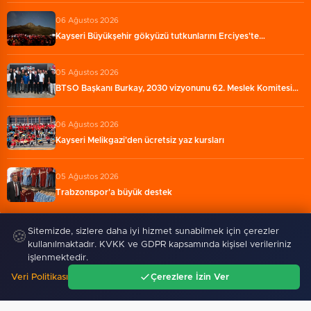
06 Ağustos 2026
Kayseri Büyükşehir gökyüzü tutkunlarını Erciyes'te…
05 Ağustos 2026
BTSO Başkanı Burkay, 2030 vizyonunu 62. Meslek Komitesi…
06 Ağustos 2026
Kayseri Melikgazi'den ücretsiz yaz kursları
05 Ağustos 2026
Trabzonspor'a büyük destek
Sitemizde, sizlere daha iyi hizmet sunabilmek için çerezler
🍪
kullanılmaktadır. KVKK ve GDPR kapsamında kişisel verileriniz
işlenmektedir.
Veri Politikası
Çerezlere İzin Ver
Ana Sayfa
Gündem
Ara
Menü
Dervişoğlu: İhanet belgesini