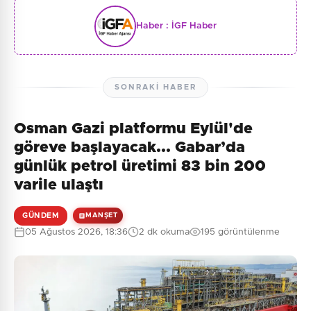
Haber :
İGF Haber
SONRAKI HABER
Osman Gazi platformu Eylül'de
göreve başlayacak... Gabar’da
günlük petrol üretimi 83 bin 200
varile ulaştı
GÜNDEM
MANŞET
05 Ağustos 2026, 18:36
2 dk okuma
195 görüntülenme