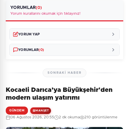
YORUMLAR
(0)
Yorum kurallarını okumak için tıklayınız!
YORUM YAP
YORUMLAR
(0)
SONRAKI HABER
Kocaeli Darıca’ya Büyükşehir'den
Henüz yorum yapılmamış. İlk yorumu siz yapın!
modern ulaşım yatırımı
GÜNDEM
MANŞET
06 Ağustos 2026, 20:55
2 dk okuma
210 görüntülenme
0
/2000
Güvenlik Sorusu: