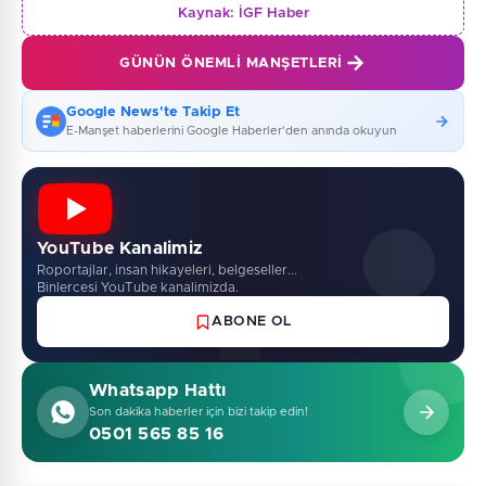
Kaynak:
İGF Haber
GÜNÜN ÖNEMLI MANŞETLERI
Google News'te Takip Et
E-Manşet haberlerini Google Haberler'den anında okuyun
YouTube Kanalimiz
Roportajlar, insan hikayeleri, belgeseller...
Binlercesi YouTube kanalimizda.
ABONE OL
Whatsapp Hattı
Son dakika haberler için bizi takip edin!
0501 565 85 16