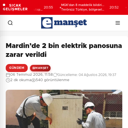
Darıca’ya
MGK'dan 8 maddelik bildiri...
Yakıt 
SICAK
20:55
20:52
GELİŞMELER
hir'den modern ulaşım
Terörsüz Türkiye, bölgesel
gemi
güvenlik ve Gazze mesajı
Mardin’de 2 bin elektrik panosuna
zarar verildi
GÜNDEM
MANŞET
06 Temmuz 2026, 11:58
Güncelleme: 04 Ağustos 2026, 19:37
2 dk okuma
540 görüntülenme