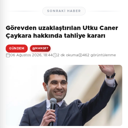
SONRAKI HABER
Görevden uzaklaştırılan Utku Caner
Çaykara hakkında tahliye kararı
GÜNDEM
MANŞET
06 Ağustos 2026, 18:44
2 dk okuma
462 görüntülenme