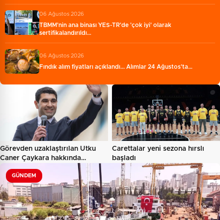
06 Ağustos 2026
TBMM'nin ana binası YES-TR'de 'çok iyi' olarak
sertifikalandırıldı…
06 Ağustos 2026
Fındık alım fiyatları açıklandı... Alımlar 24 Ağustos'ta…
Görevden uzaklaştırılan Utku
Carettalar yeni sezona hırslı
Caner Çaykara hakkında…
başladı
GÜNDEM