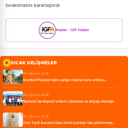
bırakılmasını kararlaştırdı.
Haber :
İGF Haber
SICAK GELIŞMELER
06 Ağustos 2026
İstanbul İtfaiyesi’nden yangın riskine karşı videolu…
06 Ağustos 2026
Balıkesir'de Kepsut’a Kent Lokantası ve altyapı desteği…
06 Ağustos 2026
Türk Tarih Kurumu’ndan tarihi içerikler tek platformda…