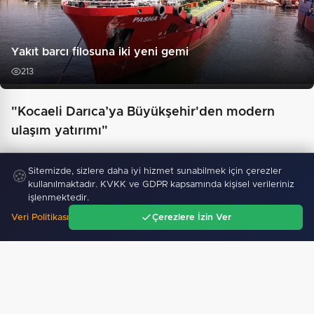
Yakıt barcı filosuna iki yeni gemi
213
"Kocaeli Darıca’ya Büyükşehir'den modern
ulaşım yatırımı"
Sitemizde, sizlere daha iyi hizmet sunabilmek için çerezler
🍪
kullanılmaktadır. KVKK ve GDPR kapsamında kişisel verileriniz
işlenmektedir.
Veri Politikası
Çerezlere İzin Ver
Ana Sayfa
Gündem
Ara
Menü
Samsun’da Alaçam'a yeni yaşam alanı kazandırıldı