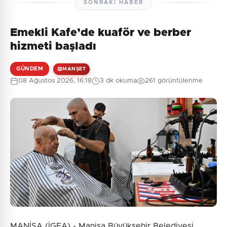
SONRAKI HABER
Emekli Kafe’de kuaför ve berber
hizmeti başladı
GÜNDEM
MANŞET
08 Ağustos 2026, 16:18
3 dk okuma
261 görüntülenme
MANİSA (İGFA) - Manisa Büyükşehir Belediyesi,