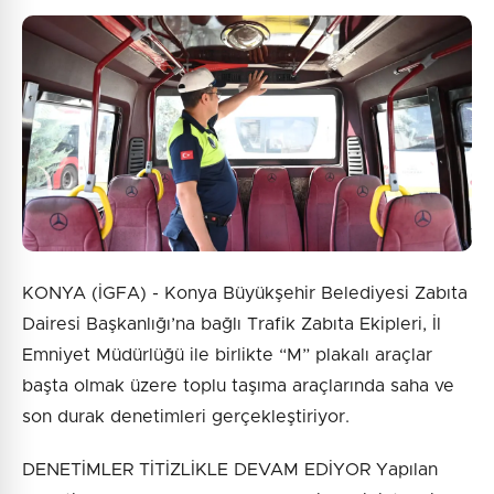
0
/2000
Güvenlik Sorusu:
1 + 10 = ?
Gönder
KONYA (İGFA) - Konya Büyükşehir Belediyesi Zabıta
Dairesi Başkanlığı’na bağlı Trafik Zabıta Ekipleri, İl
Emniyet Müdürlüğü ile birlikte “M” plakalı araçlar
başta olmak üzere toplu taşıma araçlarında saha ve
son durak denetimleri gerçekleştiriyor.
DENETİMLER TİTİZLİKLE DEVAM EDİYOR Yapılan