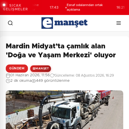
abzonspor’da kombine
Esnaf odalarından ortak
SICAK
17:43
16:21
GELİŞMELER
ışlarında tarihi rekor
açıklama
Mardin Midyat’ta çamlık alan
'Doğa ve Yaşam Merkezi' oluyor
GÜNDEM
MANŞET
01 Haziran 2026, 11:56
Güncelleme: 08 Ağustos 2026, 16:29
2 dk okuma
449 görüntülenme