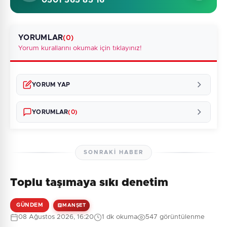
0501 565 85 16
YORUMLAR
(0)
Yorum kurallarını okumak için tıklayınız!
YORUM YAP
YORUMLAR
(0)
SONRAKI HABER
Toplu taşımaya sıkı denetim
Henüz yorum yapılmamış. İlk yorumu siz yapın!
GÜNDEM
MANŞET
08 Ağustos 2026, 16:20
1 dk okuma
547 görüntülenme