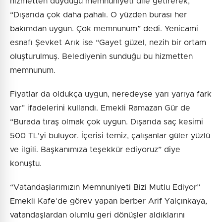
hizmetten duyduğu memnuniyeti dile getirerek,
“Dışarıda çok daha pahalı. O yüzden burası her
bakımdan uygun. Çok memnunum” dedi. Yenicami
esnafı Şevket Arık ise “Gayet güzel, nezih bir ortam
oluşturulmuş. Belediyenin sunduğu bu hizmetten
memnunum.
Fiyatlar da oldukça uygun, neredeyse yarı yarıya fark
var” ifadelerini kullandı. Emekli Ramazan Gür de
“Burada tıraş olmak çok uygun. Dışarıda saç kesimi
500 TL’yi buluyor. İçerisi temiz, çalışanlar güler yüzlü
ve ilgili. Başkanımıza teşekkür ediyoruz” diye
konuştu.
“Vatandaşlarımızın Memnuniyeti Bizi Mutlu Ediyor”
Emekli Kafe’de görev yapan berber Arif Yalçınkaya,
vatandaşlardan olumlu geri dönüşler aldıklarını