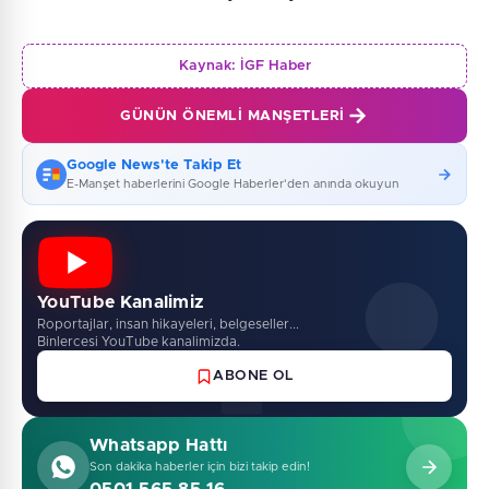
Kaynak:
İGF Haber
GÜNÜN ÖNEMLI MANŞETLERI
Google News'te Takip Et
E-Manşet haberlerini Google Haberler'den anında okuyun
YouTube Kanalimiz
Roportajlar, insan hikayeleri, belgeseller...
Binlercesi YouTube kanalimizda.
ABONE OL
Whatsapp Hattı
Son dakika haberler için bizi takip edin!