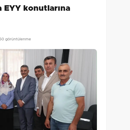
 EYY konutlarına
Gönder
50 görüntülenme