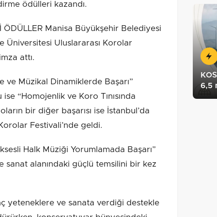
irme ödülleri kazandı.
ÖDÜLLER Manisa Büyükşehir Belediyesi
 Üniversitesi Uluslararası Korolar
imza attı.
KOSG
te ve Müzikal Dinamiklerde Başarı”
6,5
 ise “Homojenlik ve Koro Tınısında
ların bir diğer başarısı ise İstanbul’da
rolar Festivali’nde geldi.
oksesli Halk Müziği Yorumlamada Başarı”
 sanat alanındaki güçlü temsilini bir kez
ç yeteneklere ve sanata verdiği destekle