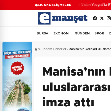
AFAD’dan Yozgat’ta EYY 
SICAK
GELİŞMELER
BURSA
EKONOMİ
GÜNDEM
SPOR
/
Gündem Haberleri
/
Manisa’nın koroları uluslarar
Manisa’nın 
uluslararas
imza attı