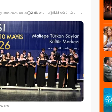
2 dk okuma
528 görüntülenme
ğustos 2026, 08:25
a attı