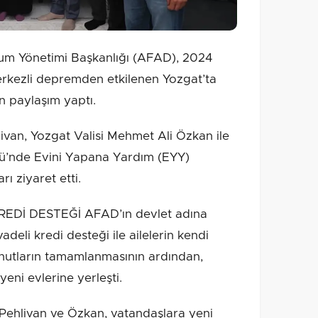
um Yönetimi Başkanlığı (AFAD), 2024
merkezli depremden etkilenen Yozgat’ta
in paylaşım yaptı.
van, Yozgat Valisi Mehmet Ali Özkan ile
öyü’nde Evini Yapana Yardım (EYY)
ı ziyaret etti.
REDİ DESTEĞİ AFAD’ın devlet adına
adeli kredi desteği ile ailelerin kendi
 konutların tamamlanmasının ardından,
eni evlerine yerleşti.
n Pehlivan ve Özkan, vatandaşlara yeni