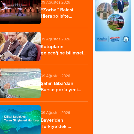
09 Ağustos 2026
“Zorba” Balesi
Hierapolis’te
sahnelendi
09 Ağustos 2026
Kutupların
geleceğine bilimsel
bakış
09 Ağustos 2026
Şahin Biba’dan
Bursaspor’a yeni
sezon mesajı: Adım…
09 Ağustos 2026
Bayer'den
Türkiye’deki
girişimcilere ‘Dijital