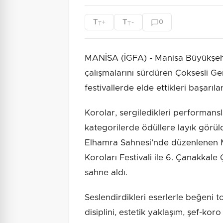
T
T
+
-
0
T
T
MANİSA (İGFA) - Manisa Büyükşehi
çalışmalarını sürdüren Çoksesli Ge
festivallerde elde ettikleri başarılar
Korolar, sergiledikleri performansla
kategorilerde ödüllere layık görül
Elhamra Sahnesi’nde düzenlenen M
Koroları Festivali ile 6. Çanakkale
sahne aldı.
Seslendirdikleri eserlerle beğeni 
disiplini, estetik yaklaşım, şef-ko