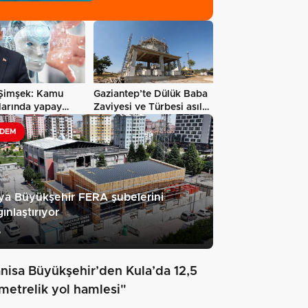
Sağlık…
Şimşek: Kamu
Gaziantep’te Dülük Baba
larında yapay
Zaviyesi ve Türbesi asıl
önemi
yerinde…
DEM
a Büyükşehir FERA şubelerini
ınlaştırıyor
6
nisa Büyükşehir’den Kula’da 12,5
ometrelik yol hamlesi"