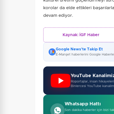
kültürel üretimi güçlendirmeyi sü
korolar da elde ettikleri başarıla
devam ediyor.
Kaynak:
İGF Haber
Google News'te Takip Et
E-Manşet haberlerini Google Haberl
YouTube Kanalimi
Roportajlar, insan hikayeleri,
Binlercesi YouTube kanalim
Whatsapp Hattı
Son dakika haberler için bizi ta