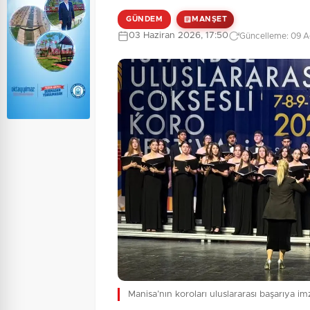
GÜNDEM
MANŞET
03 Haziran 2026, 17:50
Güncelleme: 09 A
Manisa’nın koroları uluslararası başarıya imz