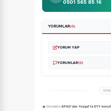
0501 565 85 16
YORUMLAR
(0)
YORUM YAP
YORUMLAR
(0)
SON
Henüz yorum yapı
/
Gündem
/
AFAD’dan Yozgat’ta EYY konutla