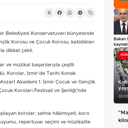
r Belediyesi Konservatuvarı bünyesinde
Bakan 
nçlik Korosu ve Çocuk Korosu, katıldıkları
kaynak
la dikkat çekti.
zekâ d
GÜN
r ve müzikal başarılarıyla çeşitli
dü. Korolar, İzmir’de Tarihi Konak
ozart Akademi 1. İzmir Çocuk ve Gençlik
Kony
yayg
 Çocuk Koroları Festivali ve Şenliği’nde
26
"Ma
toplayan korolar; sahne hâkimiyeti, koro
kil
ro uyumu, repertuvar seçimi ve müzikalite