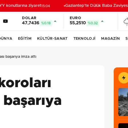
konutlarına ziyaret
Gaziantep’te Dülük Baba Zaviyesi v
15:04
DOLAR
EURO
47,7436
55,2510
%0.18
%0.32
DÜNYA
EĞİTİM
KÜLTÜR-SANAT
TEKNOLOJİ
MAGAZİN
S
ası başarıya imza attı
koroları
ı başarıya