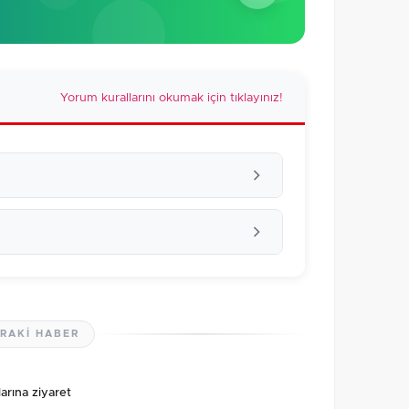
Yorum kurallarını okumak için tıklayınız!
RAKI HABER
lmamış. İlk yorumu siz yapın!
rına ziyaret
0
/2000