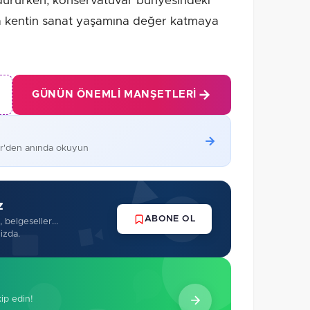
rdürürken, konservatuvar bünyesindeki
rla kentin sanat yaşamına değer katmaya
GÜNÜN ÖNEMLI MANŞETLERI
er'den anında okuyun
z
ABONE OL
 belgeseller...
izda.
kip edin!