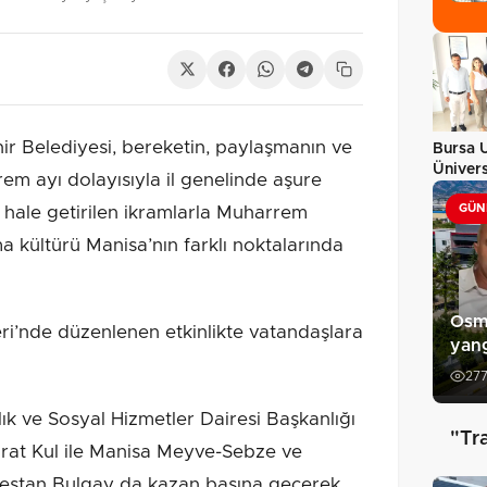
r Belediyesi, bereketin, paylaşmanın ve
Bursa 
Ünivers
m ayı dolayısıyla il genelinde aşure
Sanatla
GÜN
 hale getirilen ikramlarla Muharrem
ma kültürü Manisa’nın farklı noktalarında
Osm
i’nde düzenlenen etkinlikte vatandaşlara
yang
27
k ve Sosyal Hizmetler Dairesi Başkanlığı
"Tr
at Kul ile Manisa Meyve-Sebze ve
estan Bulgay da kazan başına geçerek