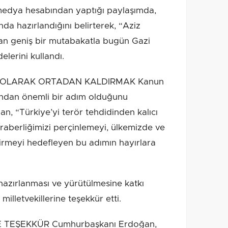
edya hesabından yaptığı paylaşımda,
nda hazırlandığını belirterek, “Aziz
ıtan geniş bir mutabakatla bugün Gazi
elerini kullandı.
CI OLARAK ORTADAN KALDIRMAK Kanun
ısından önemli bir adım olduğunu
 “Türkiye’yi terör tehdidinden kalıcı
beraberliğimizi perçinlemeyi, ülkemizde ve
irmeyi hedefleyen bu adımın hayırlara
azırlanması ve yürütülmesine katkı
milletvekillerine teşekkür etti.
E TEŞEKKÜR Cumhurbaşkanı Erdoğan,