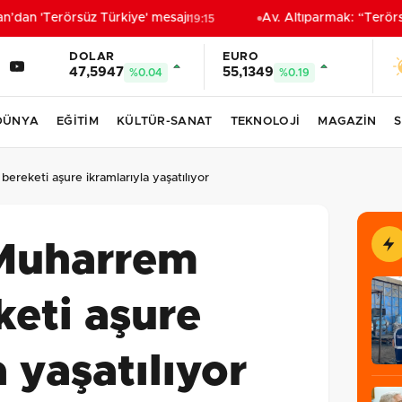
an 'Terörsüz Türkiye' mesajı
Av. Altıparmak: “Terörsüz 
19:15
DOLAR
EURO
47,5947
55,1349
%0.04
%0.19
DÜNYA
EĞİTİM
KÜLTÜR-SANAT
TEKNOLOJİ
MAGAZİN
S
ereketi aşure ikramlarıyla yaşatılıyor
Muharrem
keti aşure
 yaşatılıyor