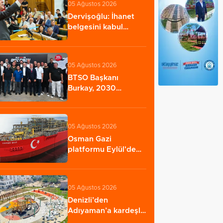
05 Ağustos 2026
Dervişoğlu: İhanet
belgesini kabul
etmeyeceğiz
05 Ağustos 2026
BTSO Başkanı
Burkay, 2030
vizyonunu 62. Meslek
Komitesi…
05 Ağustos 2026
Osman Gazi
platformu Eylül'de
göreve başlayacak...
…
05 Ağustos 2026
Denizli’den
Adıyaman’a kardeşlik
köprüsü kuruldu