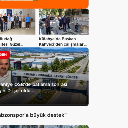
Uludağ
Kütahya'da Başkan
itesi Güzel
Kahveci'den çalışmalara
r Fakültesi…
yakın mercek…
DEM
aniye OSB'de patlama sonrası
ın: 2 işçi öldü…
7
abzonspor'a büyük destek"