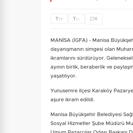
T
T
+
-
0
T
T
MANİSA (İGFA) - Manisa Büyükşehi
dayanışmanın simgesi olan Muharre
ikramlarını sürdürüyor. Geleneksel
ayının birlik, beraberlik ve paylaş
yaşatılıyor.
Yunusemre ilçesi Karaköy Pazaryer
aşure ikram edildi.
Manisa Büyükşehir Belediyesi Sağlı
Sosyal Hizmetler Şube Müdürü Mur
Umum Pazarcılar Odası Başkanı D