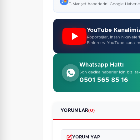
E-Manşet haberlerini Google Haberl
YouTube Kanalimi
Roportajlar, insan hikayeleri,
Binlercesi YouTube kanalim
Whatsapp Hattı
Son dakika haberler için bizi ta
0501 565 85 16
YORUMLAR
(0)
YORUM YAP