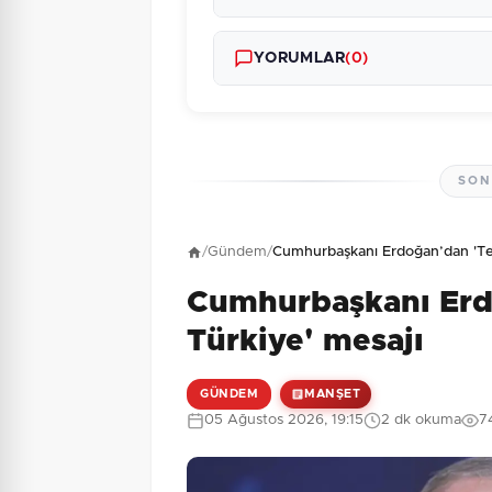
YORUMLAR
(0)
SON
Henüz yorum yapı
/
Gündem
/
Cumhurbaşkanı Erdoğan’dan 'Ter
Cumhurbaşkanı Erd
1 + 10 = ?
Güvenlik Sorusu:
Türkiye' mesajı
GÜNDEM
MANŞET
05 Ağustos 2026, 19:15
2 dk okuma
7