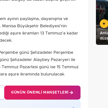
rrem ayının paylaşma, dayanışma ve
ı. Manisa Büyükşehir Belediyesi’nin
Ant
diği aşure ikramları 13 Temmuz’a kadar
düz
edecek.
erşembe günü Şehzadeler Perşembe
günü Şehzadeler Alaybey Pazaryeri ile
13 Temmuz Pazartesi günü ise 15 Temmuz
ara aşure ikramında bulunulacak.
GÜNÜN ÖNEMLI MANŞETLERI