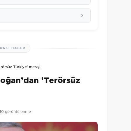
RAKI HABER
lmamış. İlk yorumu siz yapın!
örsüz Türkiye' mesajı
0
/2000
oğan’dan 'Terörsüz
Gönder
40 görüntülenme