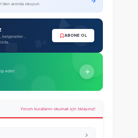
er'den anında okuyun
z
ABONE OL
 belgeseller...
izda.
kip edin!
Yorum kurallarını okumak için tıklayınız!