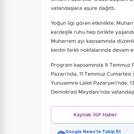
vatandaşlara aşure dağıttı.
Yoğun ilgi gören etkinlikte, Muha
kardeşlik ruhu hep birlikte yaşand
Muharrem ayı kapsamında düzenle
kentin farklı noktalarında devam 
Program kapsamında 9 Temmuz P
Pazarı’nda, 11 Temmuz Cumartesi 
Yunusemre Laleli Pazaryeri’nde, 
Demokrasi Meydanı’nda vatandaşl
Kaynak:
İGF Haber
Google News'te Takip Et