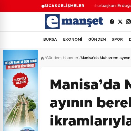
Cumhurbaşkanı Erdoğan’d
SICAK
GELİŞMELER
BURSA
EKONOMİ
GÜNDEM
SPOR
/
Gündem Haberleri
/
Manisa’da Muharrem ayının b
Manisa’da 
ayının bere
ikramlarıyla