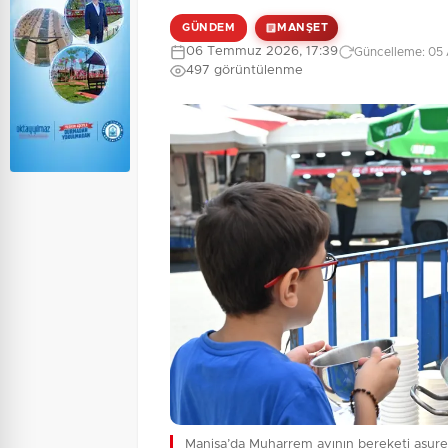
GÜNDEM
MANŞET
06 Temmuz 2026, 17:39
Güncelleme: 05 
497 görüntülenme
Manisa’da Muharrem ayının bereketi aşure i