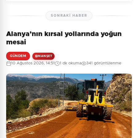
SONRAKI HABER
Alanya’nın kırsal yollarında yoğun
Henüz yorum yapılmamış. İlk yorumu siz yapın!
mesai
GÜNDEM
MANŞET
10 Ağustos 2026, 14:51
1 dk okuma
341 görüntülenme
0
/2000
Güvenlik Sorusu:
6 + 1 = ?
Gönder