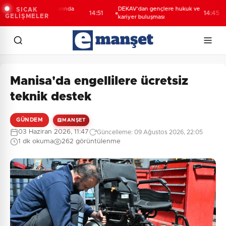
anya’nın kırsal yollarında
DEKAV’dan gençlere hukuk ve
SICAK
14:51
14:45
GELİŞMELER
ğun mesai
kariyer buluşması
Manisa'da engellilere ücretsiz
teknik destek
GÜNDEM
MANŞET
03 Haziran 2026, 11:47
Güncelleme: 09 Ağustos 2026, 22:05
1 dk okuma
262 görüntülenme