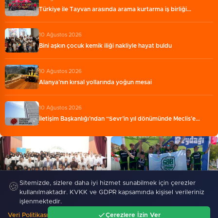
Türkiye ile Tayvan arasında arama kurtarma iş birliği…
10 Ağustos 2026
Bini aşkın çocuk kemik iliği nakliyle hayat buldu
10 Ağustos 2026
Alanya’nın kırsal yollarında yoğun mesai
10 Ağustos 2026
İletişim Başkanlığı’ndan “Sevr’in yıl dönümünde Meclis’e…
Sitemizde, sizlere daha iyi hizmet sunabilmek için çerezler
🍪
kullanılmaktadır. KVKK ve GDPR kapsamında kişisel verileriniz
Başkan Özel: Türkiye'nin en
Sakaryalı genç pedallar Türkiye
işlenmektedir.
büyük gücü milli ve manevi…
kürüsünde
Veri Politikası
Çerezlere İzin Ver