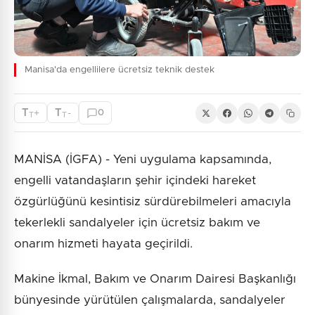
Manisa'da engellilere ücretsiz teknik destek
T
T
+
-
0
T
T
MANİSA (İGFA) - Yeni uygulama kapsamında,
engelli vatandaşların şehir içindeki hareket
özgürlüğünü kesintisiz sürdürebilmeleri amacıyla
tekerlekli sandalyeler için ücretsiz bakım ve
onarım hizmeti hayata geçirildi.
Makine İkmal, Bakım ve Onarım Dairesi Başkanlığı
bünyesinde yürütülen çalışmalarda, sandalyeler