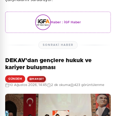
Haber :
İGF Haber
SONRAKI HABER
DEKAV’dan gençlere hukuk ve
kariyer buluşması
GÜNDEM
MANŞET
10 Ağustos 2026, 14:45
2 dk okuma
423 görüntülenme