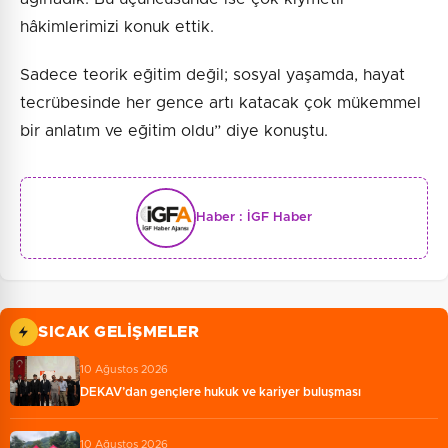
hâkimlerimizi konuk ettik.
Sadece teorik eğitim değil; sosyal yaşamda, hayat
tecrübesinde her gence artı katacak çok mükemmel
bir anlatım ve eğitim oldu” diye konuştu.
Haber :
İGF Haber
SICAK GELIŞMELER
10 Ağustos 2026
DEKAV’dan gençlere hukuk ve kariyer buluşması
10 Ağustos 2026