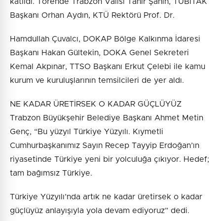
katıldı. Törende Trabzon Valisi Tahir Şahin, TÜBİTAK
Başkanı Orhan Aydın, KTÜ Rektörü Prof. Dr.
Hamdullah Çuvalcı, DOKAP Bölge Kalkınma İdaresi
Başkanı Hakan Gültekin, DOKA Genel Sekreteri
Kemal Akpınar, TTSO Başkanı Erkut Çelebi ile kamu
kurum ve kuruluşlarının temsilcileri de yer aldı.
NE KADAR ÜRETİRSEK O KADAR GÜÇLÜYÜZ
Trabzon Büyükşehir Belediye Başkanı Ahmet Metin
Genç, “Bu yüzyıl Türkiye Yüzyılı. Kıymetli
Cumhurbaşkanımız Sayın Recep Tayyip Erdoğan’ın
riyasetinde Türkiye yeni bir yolculuğa çıkıyor. Hedef;
tam bağımsız Türkiye.
Türkiye Yüzyılı’nda artık ne kadar üretirsek o kadar
güçlüyüz anlayışıyla yola devam ediyoruz” dedi.