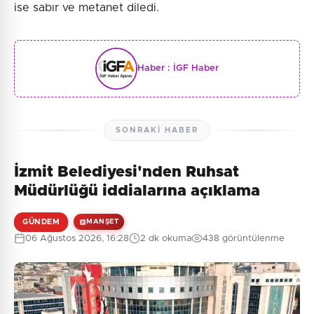
ise sabır ve metanet diledi.
Haber :
İGF Haber
SONRAKI HABER
İzmit Belediyesi'nden Ruhsat
Müdürlüğü iddialarına açıklama
GÜNDEM
MANŞET
06 Ağustos 2026, 16:28
2 dk okuma
438 görüntülenme