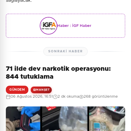
sağlayacak.
Haber :
İGF Haber
SONRAKI HABER
71 ilde dev narkotik operasyonu:
844 tutuklama
GÜNDEM
MANŞET
06 Ağustos 2026, 16:51
2 dk okuma
268 görüntülenme