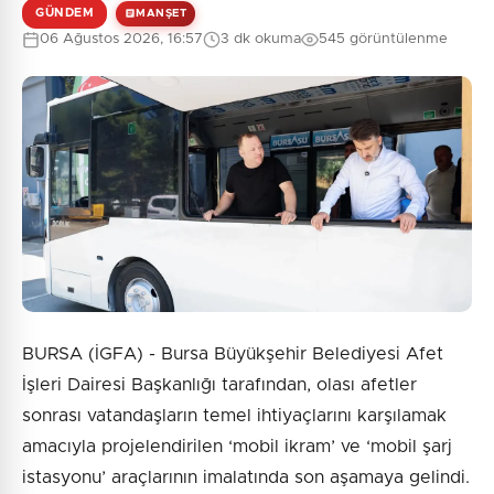
GÜNDEM
MANŞET
06 Ağustos 2026, 16:57
3 dk okuma
545 görüntülenme
0
/2000
Güvenlik Sorusu:
6 + 8 = ?
Gönder
BURSA (İGFA) - Bursa Büyükşehir Belediyesi Afet
İşleri Dairesi Başkanlığı tarafından, olası afetler
sonrası vatandaşların temel ihtiyaçlarını karşılamak
amacıyla projelendirilen ‘mobil ikram’ ve ‘mobil şarj
istasyonu’ araçlarının imalatında son aşamaya gelindi.