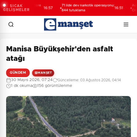
ehir'den afetlere
71 ilde dev narkotik operasyonu:
Adalet Bak
SICAK
16:57
16:51
GELİŞMELER
i mobil araç
844 tutuklama
Oktay'ın ş
yeniden ka
incelenec
Manisa Büyükşehir'den asfalt
atağı
GÜNDEM
MANŞET
30 Mayıs 2026, 07:24
Güncelleme: 03 Ağustos 2026, 04:14
1 dk okuma
156 görüntülenme