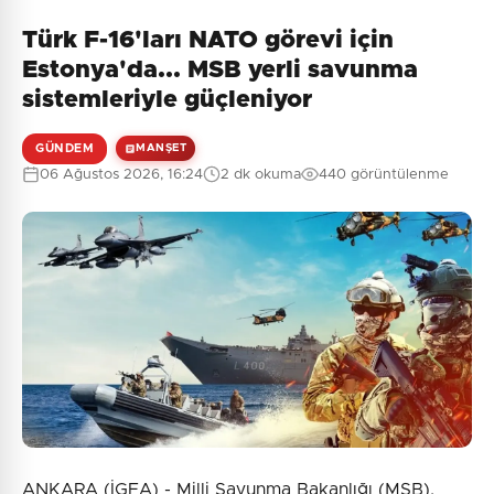
Türk F-16'ları NATO görevi için
Estonya'da... MSB yerli savunma
sistemleriyle güçleniyor
GÜNDEM
MANŞET
06 Ağustos 2026, 16:24
2 dk okuma
440 görüntülenme
ANKARA (İGFA) - Milli Savunma Bakanlığı (MSB),