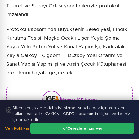
Ticaret ve Sanayi Odası yöneticileriyle protokol
imzalandı.
Protokol kapsamında Büyükşehir Belediyesi, Fındık
Kurutma Tesisi, Maçka Ocaklı Lişer Yayla Şolma
Yayla Yolu Beton Yol ve Kanal Yapım İşi, Kadıralak
Yayla Çalköy - Çiğdemli - Düzköy Yolu Onarım ve
Sanat Yapısı Yapım İşi ve Arsin Çocuk Kütüphanesi
projelerini hayata geçirecek.
Haber :
İGF Haber
Sitemizde, sizlere daha iyi hizmet sunabilmek için çerezler
🍪
kullanılmaktadır. KVKK ve GDPR kapsamında kişisel verileriniz
işlenmektedir.
SONRAKI HABER
Veri Politikası
Çerezlere İzin Ver
Ana Sayfa
Gündem
Ara
Menü