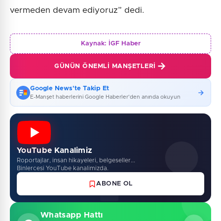
vermeden devam ediyoruz” dedi.
Kaynak:
İGF Haber
GÜNÜN ÖNEMLI MANŞETLERI
Google News'te Takip Et
E-Manşet haberlerini Google Haberler'den anında okuyun
YouTube Kanalimiz
Roportajlar, insan hikayeleri, belgeseller...
Binlercesi YouTube kanalimizda.
ABONE OL
Whatsapp Hattı