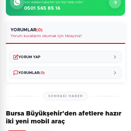
Son dakika haberler için bizi takip edin!
0501 565 85 16
YORUMLAR
(0)
Yorum kurallarını okumak için tıklayınız!
YORUM YAP
YORUMLAR
(0)
SONRAKI HABER
Bursa Büyükşehir'den afetlere hazır
Henüz yorum yapılmamış. İlk yorumu siz yapın!
iki yeni mobil araç