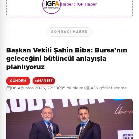
Haber :
İGF Haber
SONRAKI HABER
Başkan Vekili Şahin Biba: Bursa'nın
geleceğini bütüncül anlayışla
planlıyoruz
GÜNDEM
MANŞET
06 Ağustos 2026, 22:38
5 dk okuma
436 görüntülenme