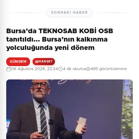
SONRAKI HABER
Bursa’da TEKNOSAB KOBİ OSB
tanıtıldı... Bursa’nın kalkınma
yolculuğunda yeni dönem
GÜNDEM
MANŞET
06 Ağustos 2026, 22:24
4 dk okuma
495 görüntülenme