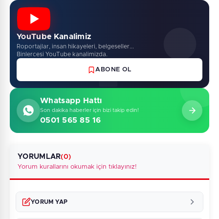
YouTube Kanalimiz
Roportajlar, insan hikayeleri, belgeseller...
Binlercesi YouTube kanalimizda.
ABONE OL
Whatsapp Hattı
Son dakika haberler için bizi takip edin!
0501 565 85 16
YORUMLAR
(0)
Yorum kurallarını okumak için tıklayınız!
YORUM YAP