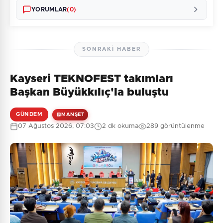
YORUMLAR
(0)
SONRAKI HABER
Kayseri TEKNOFEST takımları
Henüz yorum yapılmamış. İlk yorumu siz yapın!
Başkan Büyükkılıç'la buluştu
GÜNDEM
MANŞET
07 Ağustos 2026, 07:03
2 dk okuma
289 görüntülenme
0
/2000
Güvenlik Sorusu:
6 + 3 = ?
Gönder