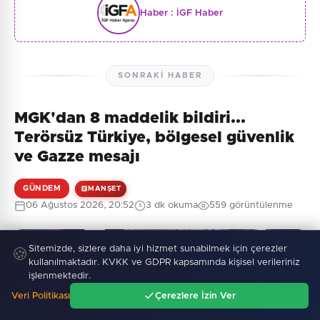
Haber :
İGF Haber
SONRAKI HABER
MGK'dan 8 maddelik bildiri...
Terörsüz Türkiye, bölgesel güvenlik
ve Gazze mesajı
GÜNDEM
MANŞET
06 Ağustos 2026, 20:52
3 dk okuma
559 görüntülenme
Sitemizde, sizlere daha iyi hizmet sunabilmek için çerezler
🍪
kullanılmaktadır. KVKK ve GDPR kapsamında kişisel verileriniz
işlenmektedir.
Veri Politikası
Çerezlere İzin Ver
Ana Sayfa
Gündem
Ara
Menü