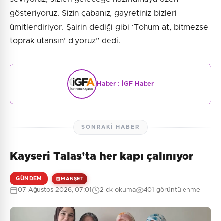
gösteriyoruz. Sizin çabanız, gayretiniz bizleri
ümitlendiriyor. Şairin dediği gibi ‘Tohum at, bitmezse
toprak utansın’ diyoruz” dedi.
Haber :
İGF Haber
SONRAKI HABER
Kayseri Talas'ta her kapı çalınıyor
GÜNDEM
MANŞET
07 Ağustos 2026, 07:01
2 dk okuma
401 görüntülenme