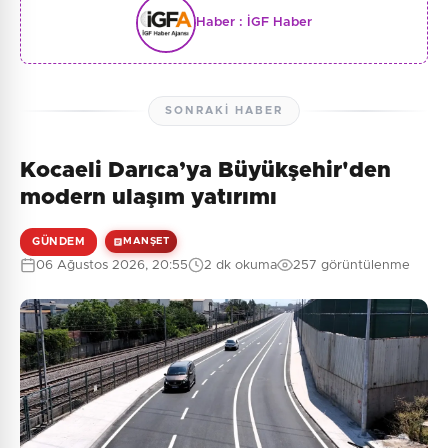
Haber :
İGF Haber
SONRAKI HABER
Kocaeli Darıca’ya Büyükşehir'den
modern ulaşım yatırımı
GÜNDEM
MANŞET
06 Ağustos 2026, 20:55
2 dk okuma
257 görüntülenme