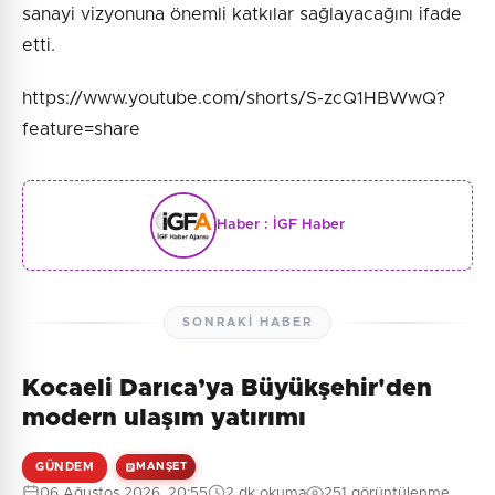
sanayi vizyonuna önemli katkılar sağlayacağını ifade
etti.
https://www.youtube.com/shorts/S-zcQ1HBWwQ?
feature=share
Haber :
İGF Haber
SONRAKI HABER
Kocaeli Darıca’ya Büyükşehir'den
modern ulaşım yatırımı
GÜNDEM
MANŞET
06 Ağustos 2026, 20:55
2 dk okuma
251 görüntülenme