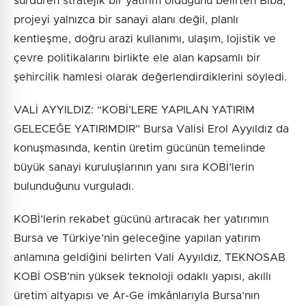
sürdüren stratejik bir yatırım olduğunu belirten Biba,
projeyi yalnızca bir sanayi alanı değil, planlı
kentleşme, doğru arazi kullanımı, ulaşım, lojistik ve
çevre politikalarını birlikte ele alan kapsamlı bir
şehircilik hamlesi olarak değerlendirdiklerini söyledi.
VALİ AYYILDIZ: “KOBİ’LERE YAPILAN YATIRIM
GELECEĞE YATIRIMDIR” Bursa Valisi Erol Ayyıldız da
konuşmasında, kentin üretim gücünün temelinde
büyük sanayi kuruluşlarının yanı sıra KOBİ’lerin
bulunduğunu vurguladı.
KOBİ’lerin rekabet gücünü artıracak her yatırımın
Bursa ve Türkiye’nin geleceğine yapılan yatırım
anlamına geldiğini belirten Vali Ayyıldız, TEKNOSAB
KOBİ OSB’nin yüksek teknoloji odaklı yapısı, akıllı
üretim altyapısı ve Ar-Ge imkânlarıyla Bursa’nın