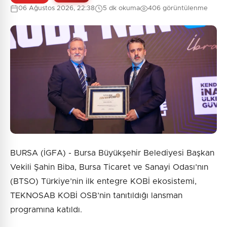
0
/2000
06 Ağustos 2026, 22:38
5 dk okuma
406 görüntülenme
Güvenlik Sorusu:
7 + 5 = ?
Gönder
BURSA (İGFA) - Bursa Büyükşehir Belediyesi Başkan
Vekili Şahin Biba, Bursa Ticaret ve Sanayi Odası’nın
(BTSO) Türkiye’nin ilk entegre KOBİ ekosistemi,
TEKNOSAB KOBİ OSB’nin tanıtıldığı lansman
programına katıldı.