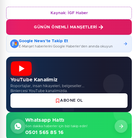
Kaynak:
İGF Haber
GÜNÜN ÖNEMLI MANŞETLERI
Google News'te Takip Et
E-Manşet haberlerini Google Haberler'den anında okuyun
YouTube Kanalimiz
Roportajlar, insan hikayeleri, belgeseller...
Binlercesi YouTube kanalimizda.
ABONE OL
Whatsapp Hattı
Son dakika haberler için bizi takip edin!
0501 565 85 16