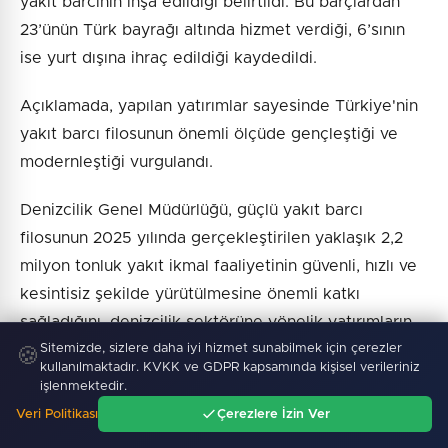
yakıt barcının inşa edildiği belirtildi. Bu barçlardan
23’ünün Türk bayrağı altında hizmet verdiği, 6’sının
ise yurt dışına ihraç edildiği kaydedildi.
Açıklamada, yapılan yatırımlar sayesinde Türkiye'nin
yakıt barcı filosunun önemli ölçüde gençleştiği ve
modernleştiği vurgulandı.
Denizcilik Genel Müdürlüğü, güçlü yakıt barcı
filosunun 2025 yılında gerçekleştirilen yaklaşık 2,2
milyon tonluk yakıt ikmal faaliyetinin güvenli, hızlı ve
kesintisiz şekilde yürütülmesine önemli katkı
sağladığını, denizcilik sektörüne yönelik yatırımların
Sitemizde, sizlere daha iyi hizmet sunabilmek için çerezler
desteklenmeye devam edeceği duyurdu.
🍪
kullanılmaktadır. KVKK ve GDPR kapsamında kişisel verileriniz
işlenmektedir.
Veri Politikası
Çerezlere İzin Ver
Ana Sayfa
Gündem
Ara
Menü
Haber :
İGF Haber