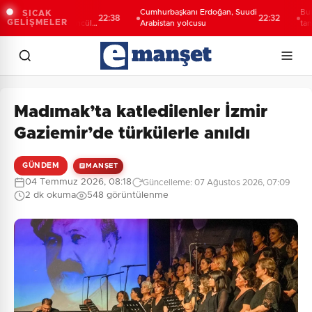
i Şahin Biba:
Cumhurbaşkanı Erdoğan, Suudi
Bursa’da
SICAK
22:38
22:32
GELİŞMELER
leceğini bütüncül
Arabistan yolcusu
tanıtıldı..
nlıyoruz
yolculuğu
Madımak’ta katledilenler İzmir
Gaziemir’de türkülerle anıldı
GÜNDEM
MANŞET
04 Temmuz 2026, 08:18
Güncelleme: 07 Ağustos 2026, 07:09
2 dk okuma
548 görüntülenme