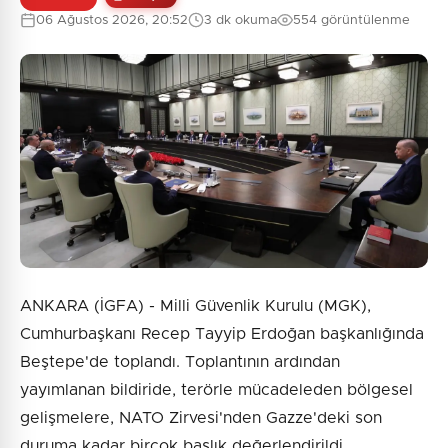
06 Ağustos 2026, 20:52
3 dk okuma
554 görüntülenme
ANKARA (İGFA) - Milli Güvenlik Kurulu (MGK),
Cumhurbaşkanı Recep Tayyip Erdoğan başkanlığında
Beştepe'de toplandı. Toplantının ardından
yayımlanan bildiride, terörle mücadeleden bölgesel
gelişmelere, NATO Zirvesi'nden Gazze'deki son
duruma kadar birçok başlık değerlendirildi.