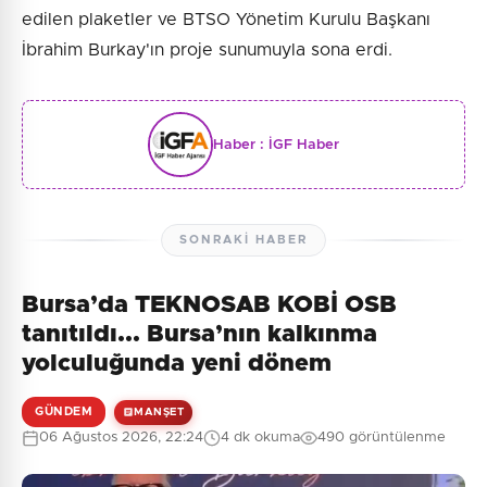
edilen plaketler ve BTSO Yönetim Kurulu Başkanı
İbrahim Burkay'ın proje sunumuyla sona erdi.
Haber :
İGF Haber
SONRAKI HABER
Bursa’da TEKNOSAB KOBİ OSB
tanıtıldı... Bursa’nın kalkınma
yolculuğunda yeni dönem
GÜNDEM
MANŞET
06 Ağustos 2026, 22:24
4 dk okuma
490 görüntülenme