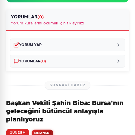
YORUMLAR
(0)
Yorum kurallarını okumak için tıklayınız!
YORUM YAP
YORUMLAR
(0)
SONRAKI HABER
Başkan Vekili Şahin Biba: Bursa'nın
Henüz yorum yapılmamış. İlk yorumu siz yapın!
geleceğini bütüncül anlayışla
planlıyoruz
GÜNDEM
MANŞET