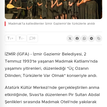
Madımak’ta katledilenler İzmir Gaziemir’de türkülerle anıldı
T
T
+
-
0
T
T
İZMİR (İGFA) - İzmir Gaziemir Belediyesi, 2
Temmuz 1993'te yaşanan Madımak Katliamı'nda
yaşamını yitirenleri, düzenlediği "Üç Ozanın
Dilinden; Türkülerle Var Olmak" konseriyle andı.
Atatürk Kültür Merkezi'nde gerçekleştirilen anma
etkinliğinde, Sivas'ta düzenlenen Pir Sultan Abdal
Şenlikleri sırasında Madımak Oteli'nde yakılarak