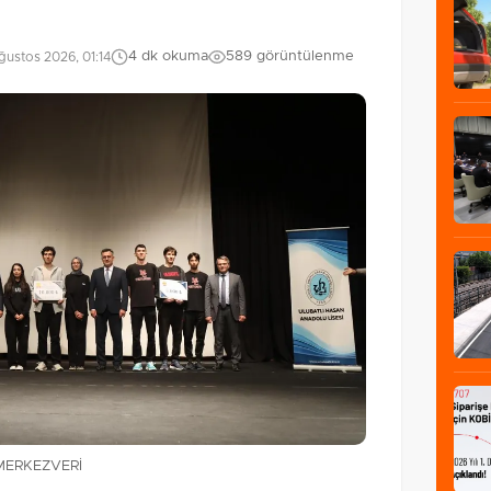
4 dk okuma
589 görüntülenme
ustos 2026, 01:14
n MERKEZVERİ