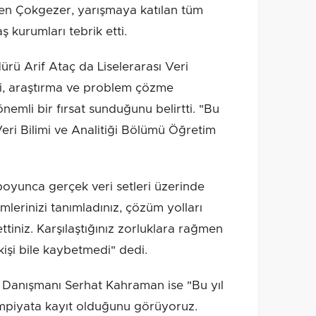
ten Çokgezer, yarışmaya katılan tüm
 kurumları tebrik etti.
rü Arif Ataç da Liselerarası Veri
izi, araştırma ve problem çözme
önemli bir fırsat sunduğunu belirtti. "Bu
ri Bilimi ve Analitiği Bölümü Öğretim
boyunca gerçek veri setleri üzerinde
emlerinizi tanımladınız, çözüm yolları
ttiniz. Karşılaştığınız zorluklara rağmen
kişi bile kaybetmedi" dedi.
. Danışmanı Serhat Kahraman ise "Bu yıl
limpiyata kayıt olduğunu görüyoruz.