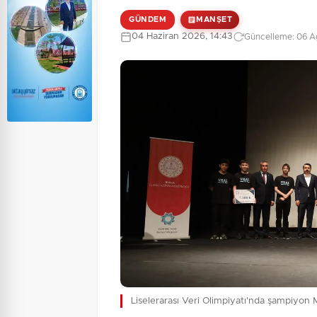
GÜNDEM
MANŞET
04 Haziran 2026, 14:43
Güncelleme: 06 Ağ
Liselerarası Veri Olimpiyatı'nda şampiyo