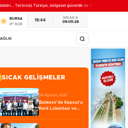
iri... Terörsüz Türkiye, bölgesel güvenlik ve Gazze mesajı
20:52
İMSAK'A
BURSA
18:44
09:05:24
31° AÇIK
AĞLIK
SICAK GELIŞMELER
06 Ağustos 2026
Balıkesir'de Kepsut’a
Kent Lokantası ve
altyapı desteği…