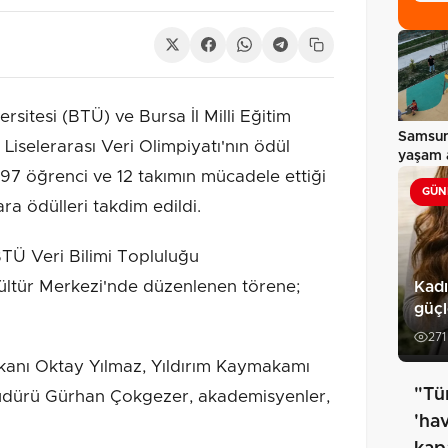
sitesi (BTÜ) ve Bursa İl Milli Eğitim
Samsun
Liselerarası Veri Olimpiyatı'nın ödül
yaşam a
 197 öğrenci ve 12 takımın mücadele ettiği
GÜN
ra ödülleri takdim edildi.
BTÜ Veri Bilimi Topluluğu
ltür Merkezi'nde düzenlenen törene;
Kadı
güçl
271
şkanı Oktay Yılmaz, Yıldırım Kaymakamı
"Tü
 Müdürü Gürhan Çokgezer, akademisyenler,
'ha