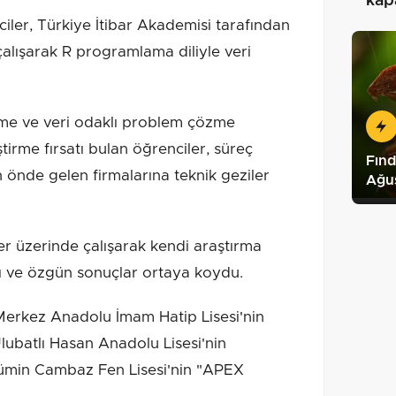
kapa
iler, Türkiye İtibar Akademisi tarafından
çalışarak R programlama diliyle veri
irme ve veri odaklı problem çözme
ştirme fırsatı bulan öğrenciler, süreç
Fınd
 önde gelen firmalarına teknik geziler
Ağu
er üzerinde çalışarak kendi araştırma
ptı ve özgün sonuçlar ortaya koydu.
Merkez Anadolu İmam Hatip Lisesi'nin
lubatlı Hasan Anadolu Lisesi'nin
 Mümin Cambaz Fen Lisesi'nin "APEX