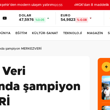
ehir'den modern ulaşım yatırımı
MGK'dan 8 maddelik bild
20:55
DOLAR
EURO
47,5976
54,9823
%0.05
%-0.08
DÜNYA
EĞİTİM
KÜLTÜR-SANAT
TEKNOLOJİ
MAGAZİN
S
tı'nda şampiyon MERKEZVERİ
 Veri
'nda şampiyon
Rİ