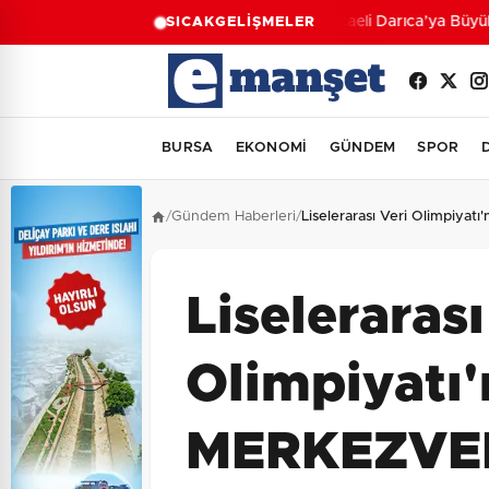
Kocaeli Darıca’ya Büyükş
SICAK
GELİŞMELER
BURSA
EKONOMİ
GÜNDEM
SPOR
/
Gündem Haberleri
/
Liselerarası Veri Olimpiya
Liselerarası
Olimpiyatı
MERKEZVE