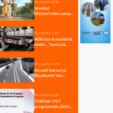
06 Ağustos 2026
İstanbul
İtfaiyesi’nden yangın
riskine karşı videolu…
06 Ağustos 2026
MGK'dan 8 maddelik
bildiri... Terörsüz
Türkiye, bölgesel…
06 Ağustos 2026
Kocaeli Darıca’ya
Büyükşehir'den
modern ulaşım
yatırımı…
06 Ağustos 2026
TÜBİTAK 1707
programında 2026
yılı ilk dönem