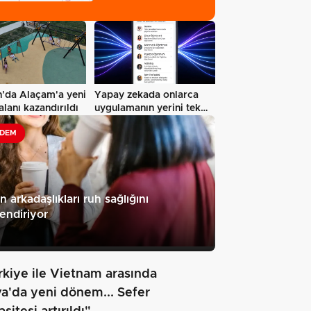
sonuçları…
’da Alaçam'a yeni
Yapay zekada onlarca
lanı kazandırıldı
uygulamanın yerini tek
asistan…
DEM
n arkadaşlıkları ruh sağlığını
endiriyor
rkiye ile Vietnam arasında
va'da yeni dönem... Sefer