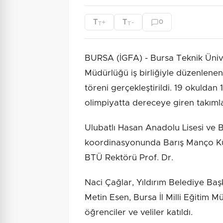
T
T
+
-
0
T
T
BURSA (İGFA) - Bursa Teknik Üniver
Müdürlüğü iş birliğiyle düzenlenen 
töreni gerçekleştirildi. 19 okuldan
olimpiyatta dereceye giren takımla
Ulubatlı Hasan Anadolu Lisesi ve 
koordinasyonunda Barış Manço Kü
BTÜ Rektörü Prof. Dr.
Naci Çağlar, Yıldırım Belediye Ba
Metin Esen, Bursa İl Milli Eğitim
öğrenciler ve veliler katıldı.