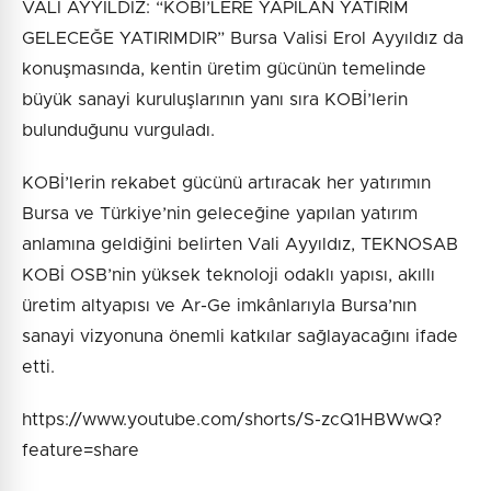
VALİ AYYILDIZ: “KOBİ’LERE YAPILAN YATIRIM
GELECEĞE YATIRIMDIR” Bursa Valisi Erol Ayyıldız da
konuşmasında, kentin üretim gücünün temelinde
büyük sanayi kuruluşlarının yanı sıra KOBİ’lerin
bulunduğunu vurguladı.
KOBİ’lerin rekabet gücünü artıracak her yatırımın
Bursa ve Türkiye’nin geleceğine yapılan yatırım
anlamına geldiğini belirten Vali Ayyıldız, TEKNOSAB
KOBİ OSB’nin yüksek teknoloji odaklı yapısı, akıllı
üretim altyapısı ve Ar-Ge imkânlarıyla Bursa’nın
sanayi vizyonuna önemli katkılar sağlayacağını ifade
etti.
https://www.youtube.com/shorts/S-zcQ1HBWwQ?
feature=share