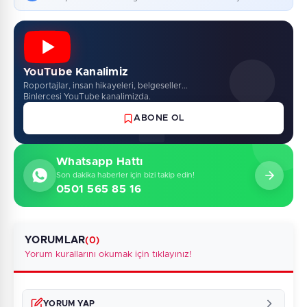
YouTube Kanalimiz
Roportajlar, insan hikayeleri, belgeseller...
Binlercesi YouTube kanalimizda.
ABONE OL
Whatsapp Hattı
Son dakika haberler için bizi takip edin!
0501 565 85 16
YORUMLAR
(0)
Yorum kurallarını okumak için tıklayınız!
YORUM YAP