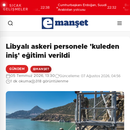
Şahin Biba:
Cumhurbaşkanı Erdoğan, Suudi
Bursa’da T
SICAK
22:38
22:32
GELİŞMELER
eceğini bütüncül
Arabistan yolcusu
tanıtıldı... 
lıyoruz
yolculuğun
Libyalı askeri personele 'kuleden
iniş' eğitimi verildi
GÜNDEM
MANŞET
05 Temmuz 2026, 13:30
Güncelleme: 07 Ağustos 2026, 04:56
1 dk okuma
318 görüntülenme