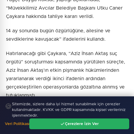
“Müvekkilimiz Avcılar Belediye Başkanı Utku Caner
Çaykara hakkında tahliye kararı verildi.
14 ay sonunda bugün özgürlüğüne, ailesine ve
sevdiklerine kavuşacak” ifadelerini kullandı.
Hatırlanacağı gibi Çaykara, “Aziz İhsan Aktaş suç
örgütü” soruşturması kapsamında yürütülen süreçte,
Aziz İhsan Aktaş’ın etkin pişmanlık hükümlerinden
yararlanarak verdiği ikinci ifadenin ardından
gerçekleştirilen operasyonlarda gözaltına alınmış ve
tutuklanmıştı.
Sitemizde, sizlere daha iyi hizmet sunabilmek için çerezler
🍪
Soruşturma kapsamında Çaykara ile birlikte bazı
kullanılmaktadır. KVKK ve GDPR kapsamında kişisel verileriniz
işlenmektedir.
belediye başkanları ve eski bir milletvekili hakkında
Veri Politikası
Çerezlere İzin Ver
da işlem yapılmıştı. Aziz İhsan Aktaş iddianamesinde,
Ana Sayfa
Gündem
Ara
Menü