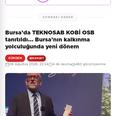
SONRAKI HABER
Bursa’da TEKNOSAB KOBİ OSB
tanıtıldı... Bursa’nın kalkınma
yolculuğunda yeni dönem
GÜNDEM
MANŞET
06 Ağustos 2026, 22:24
4 dk okuma
483 görüntülenme