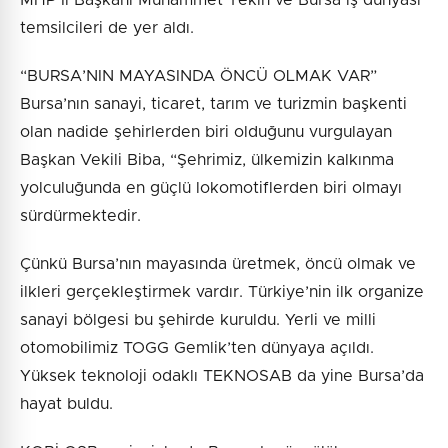
MHP İl Başkanı Muhammet Tekin ve Bursa iş dünyası
temsilcileri de yer aldı.
“BURSA’NIN MAYASINDA ÖNCÜ OLMAK VAR”
Bursa’nın sanayi, ticaret, tarım ve turizmin başkenti
olan nadide şehirlerden biri olduğunu vurgulayan
Başkan Vekili Biba, “Şehrimiz, ülkemizin kalkınma
yolculuğunda en güçlü lokomotiflerden biri olmayı
sürdürmektedir.
Çünkü Bursa’nın mayasında üretmek, öncü olmak ve
ilkleri gerçekleştirmek vardır. Türkiye’nin ilk organize
sanayi bölgesi bu şehirde kuruldu. Yerli ve milli
otomobilimiz TOGG Gemlik’ten dünyaya açıldı.
Yüksek teknoloji odaklı TEKNOSAB da yine Bursa’da
hayat buldu.