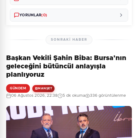
YORUMLAR
(0)
SONRAKI HABER
Başkan Vekili Şahin Biba: Bursa'nın
Henüz yorum yapılmamış. İlk yorumu siz yapın!
geleceğini bütüncül anlayışla
planlıyoruz
GÜNDEM
MANŞET
0
/2000
06 Ağustos 2026, 22:38
5 dk okuma
336 görüntülenme
Güvenlik Sorusu:
1 + 5 = ?
Gönder