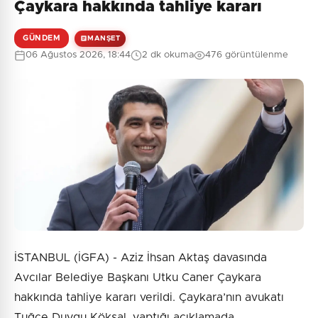
Çaykara hakkında tahliye kararı
GÜNDEM
MANŞET
06 Ağustos 2026, 18:44
2 dk okuma
476 görüntülenme
İSTANBUL (İGFA) - Aziz İhsan Aktaş davasında
Avcılar Belediye Başkanı Utku Caner Çaykara
hakkında tahliye kararı verildi. Çaykara’nın avukatı
Tuğçe Duygu Köksal, yaptığı açıklamada,