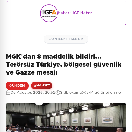
Haber :
İGF Haber
SONRAKI HABER
MGK'dan 8 maddelik bildiri...
Terörsüz Türkiye, bölgesel güvenlik
ve Gazze mesajı
GÜNDEM
MANŞET
06 Ağustos 2026, 20:52
3 dk okuma
544 görüntülenme