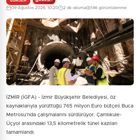
GÜNDEM
MANŞET
09 Ağustos 2026, 10:20
2 dk okuma
146 görüntülenme
İZMİR (İGFA) - İzmir Büyükşehir Belediyesi, öz
kaynaklarıyla yürüttüğü 765 milyon Euro bütçeli Buca
Metrosu’nda çalışmalarını sürdürüyor. Çamlıkule-
Üçyol arasındaki 13,5 kilometrelik tünel kazıları
tamamlandı.