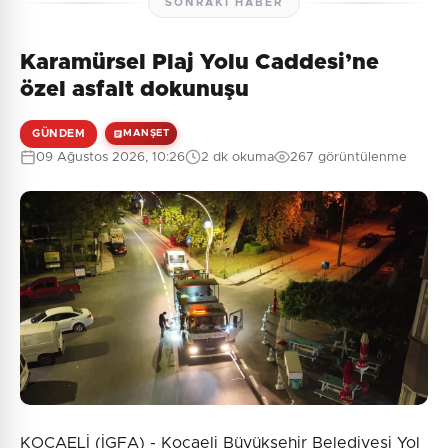
SONRAKI HABER
Karamürsel Plaj Yolu Caddesi’ne
özel asfalt dokunuşu
GÜNDEM
MANŞET
09 Ağustos 2026, 10:26
2 dk okuma
267 görüntülenme
KOCAELİ (İGFA) - Kocaeli Büyükşehir Belediyesi Yol