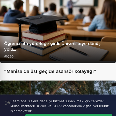
Öğrenci affı yürürlüğe girdi: Üniversiteye dönüş
yolu…
260
"Manisa’da üst geçide asansör kolaylığı"
Sitemizde, sizlere daha iyi hizmet sunabilmek için çerezler
🍪
kullanılmaktadır. KVKK ve GDPR kapsamında kişisel verileriniz
işlenmektedir.