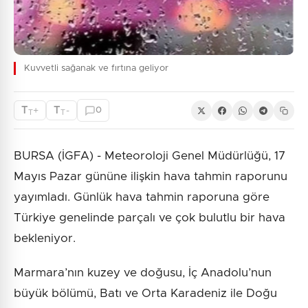
Kuvvetli sağanak ve fırtına geliyor
T
T
+
-
0
T
T
BURSA (İGFA) - Meteoroloji Genel Müdürlüğü, 17
Mayıs Pazar gününe ilişkin hava tahmin raporunu
yayımladı. Günlük hava tahmin raporuna göre
Türkiye genelinde parçalı ve çok bulutlu bir hava
bekleniyor.
Marmara’nın kuzey ve doğusu, İç Anadolu’nun
büyük bölümü, Batı ve Orta Karadeniz ile Doğu