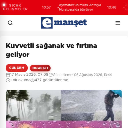
klu'da yollar
Aytmatov’un mirası Antalya
Üniversi
SICAK
10:57
10:46
GELİŞMELER
Muratpaşa’da büyüyor
Akademik 
öğrencil
Kuvvetli sağanak ve fırtına
geliyor
GÜNDEM
MANŞET
17 Mayıs 2026, 07:08
Güncelleme: 06 Ağustos 2026, 13:44
1 dk okuma
477 görüntülenme