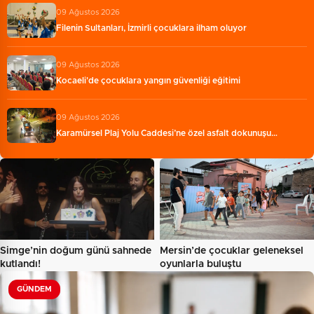
09 Ağustos 2026
Filenin Sultanları, İzmirli çocuklara ilham oluyor
09 Ağustos 2026
Kocaeli'de çocuklara yangın güvenliği eğitimi
09 Ağustos 2026
Karamürsel Plaj Yolu Caddesi’ne özel asfalt dokunuşu…
Simge’nin doğum günü sahnede
Mersin’de çocuklar geleneksel
kutlandı!
oyunlarla buluştu
GÜNDEM