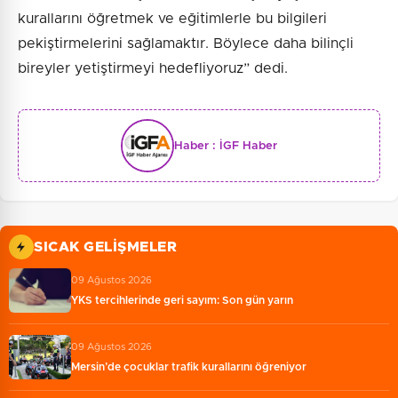
kurallarını öğretmek ve eğitimlerle bu bilgileri
pekiştirmelerini sağlamaktır. Böylece daha bilinçli
bireyler yetiştirmeyi hedefliyoruz” dedi.
Haber :
İGF Haber
SICAK GELIŞMELER
09 Ağustos 2026
YKS tercihlerinde geri sayım: Son gün yarın
09 Ağustos 2026
Mersin’de çocuklar trafik kurallarını öğreniyor