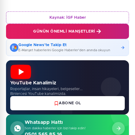
Kaynak:
İGF Haber
GÜNÜN ÖNEMLI MANŞETLERI
Google News'te Takip Et
E-Manşet haberlerini Google Haberler'den anında okuyun
YouTube Kanalimiz
Roportajlar, insan hikayeleri, belgeseller...
Binlercesi YouTube kanalimizda.
ABONE OL
Whatsapp Hattı
Son dakika haberler için bizi takip edin!
0501 565 85 16