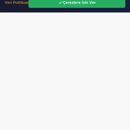
Veri Politikası
Çerezlere İzin Ver
Ana Sayfa
Gündem
Ara
Menü
Balıkesir’de edebiyatın iyileştirici gücü konuşuldu…
Mobil Uygulamamız Yayında!
Binlerce haberden