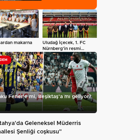
lardan makarna
Uludağ İçecek, 1. FC
Nürnberg’in resmi
sponsoru oldu…
DEM
ku Fener’e mi, Beşiktaş’a mı geliyor?
tahya'da Geleneksel Müderris
allesi Şenliği coşkusu"