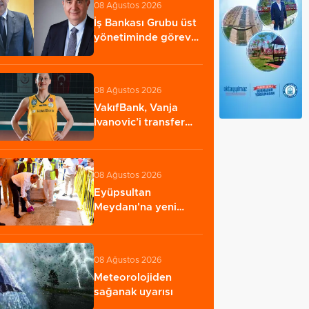
08 Ağustos 2026
İş Bankası Grubu üst
yönetiminde görev
değişimi
08 Ağustos 2026
VakıfBank, Vanja
Ivanovic’i transfer
etti
08 Ağustos 2026
Eyüpsultan
Meydanı'na yeni
düzenleme
08 Ağustos 2026
Meteorolojiden
sağanak uyarısı