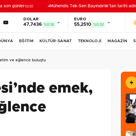
son günler
Mühendis Tek-Sen Bayındırlık’tan tarihi adım: 
10:51
DOLAR
EURO
47,7436
55,2510
%0.18
%0.32
DÜNYA
EĞİTİM
KÜLTÜR-SANAT
TEKNOLOJİ
MAGAZİN
S
etim ve eğlence buluştu
esi’nde emek,
eğlence