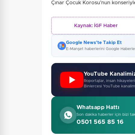
Çınar Çocuk Korosu’nun konseriyle
Kaynak:
İGF Haber
Google News'te Takip Et
E-Manşet haberlerini Google Haberl
YouTube Kanalimi
Roportajlar, insan hikayeleri,
Binlercesi YouTube kanalim
Whatsapp Hattı
Son dakika haberler için bizi ta
0501 565 85 16