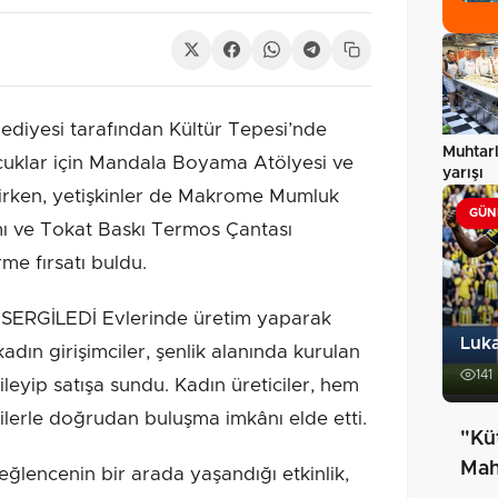
ediyesi tarafından Kültür Tepesi’nde
Muhtar
uklar için Mandala Boyama Atölyesi ve
yarışı
irken, yetişkinler de Makrome Mumluk
GÜN
ı ve Tokat Baskı Termos Çantası
rme fırsatı buldu.
SERGİLEDİ Evlerinde üretim yaparak
Luka
dın girişimciler, şenlik alanında kurulan
141
ileyip satışa sundu. Kadın üreticiler, hem
ilerle doğrudan buluşma imkânı elde etti.
"Kü
Mah
ğlencenin bir arada yaşandığı etkinlik,