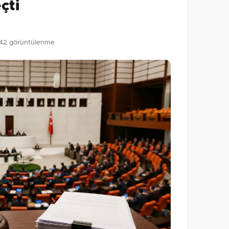
çti
42 görüntülenme