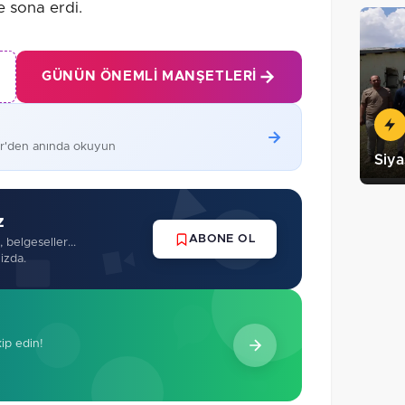
 sona erdi.
GÜNÜN ÖNEMLI MANŞETLERI
er'den anında okuyun
Siya
z
ABONE OL
 belgeseller...
izda.
kip edin!