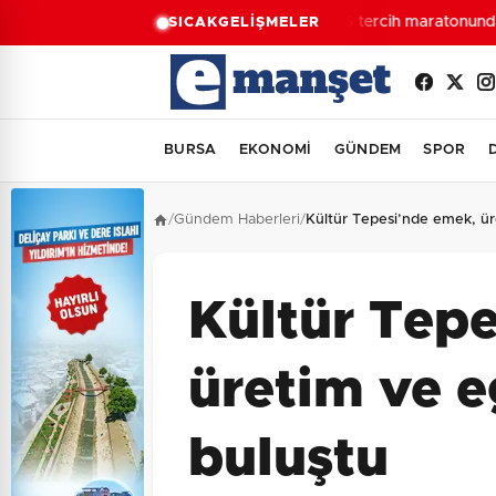
YKS tercih maratonunda 
SICAK
GELİŞMELER
BURSA
EKONOMİ
GÜNDEM
SPOR
/
Gündem Haberleri
/
Kültür Tepesi’nde emek, ür
Kültür Tep
üretim ve 
buluştu