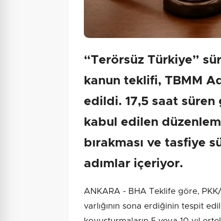
“Terörsüz Türkiye” sür
kanun teklifi, TBMM A
edildi. 17,5 saat süre
kabul edilen düzenleme
bırakması ve tasfiye sü
adımlar içeriyor.
ANKARA - BHA Teklife göre, PKK/KCK
varlığının sona erdiğinin tespit edi
kovuşturmaların 5 veya 10 yıl ert