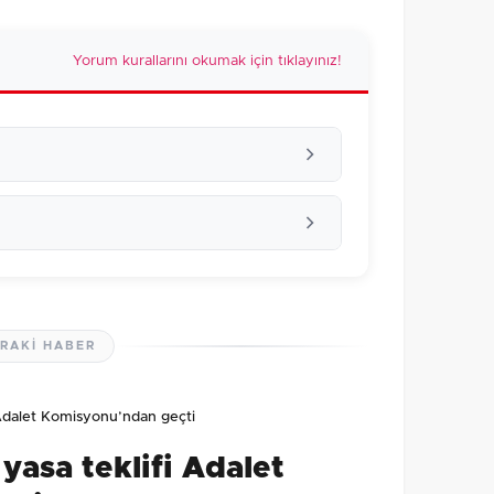
Yorum kurallarını okumak için tıklayınız!
RAKI HABER
lmamış. İlk yorumu siz yapın!
 Adalet Komisyonu’ndan geçti
0
/2000
yasa teklifi Adalet
Gönder