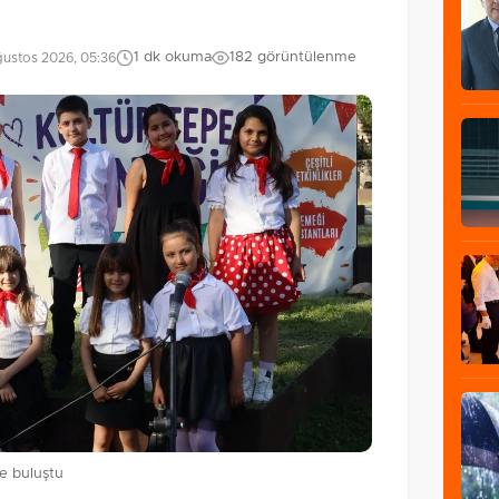
1 dk okuma
182 görüntülenme
ustos 2026, 05:36
e buluştu