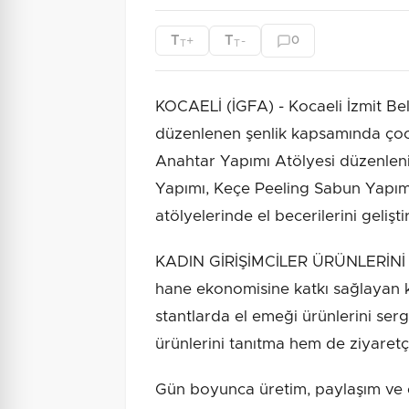
T
T
+
-
0
T
T
KOCAELİ (İGFA) - Kocaeli İzmit Bel
düzenlenen şenlik kapsamında çoc
Anahtar Yapımı Atölyesi düzenlen
Yapımı, Keçe Peeling Sabun Yapım
atölyelerinde el becerilerini gelişti
KADIN GİRİŞİMCİLER ÜRÜNLERİNİ 
hane ekonomisine katkı sağlayan ka
stantlarda el emeği ürünlerini serg
ürünlerini tanıtma hem de ziyaretç
Gün boyunca üretim, paylaşım ve e