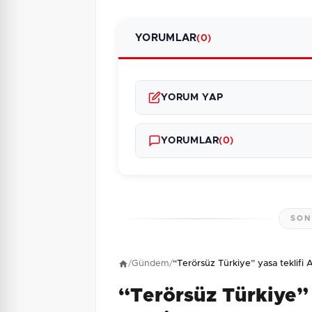
YORUMLAR
(0)
YORUM YAP
YORUMLAR
(0)
SON
Henüz yorum yapı
/
Gündem
/
“Terörsüz Türkiye” yasa teklifi
“Terörsüz Türkiye” 
1 + 2 = ?
Güvenlik Sorusu: