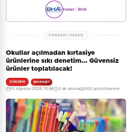
Haber :
BHA
SONRAKI HABER
Okullar açılmadan kırtasiye
ürünlerine sıkı denetim... Güvensiz
ürünler toplatılacak!
GÜNDEM
MANŞET
10 Ağustos 2026, 10:46
3 dk okuma
300 görüntülenme