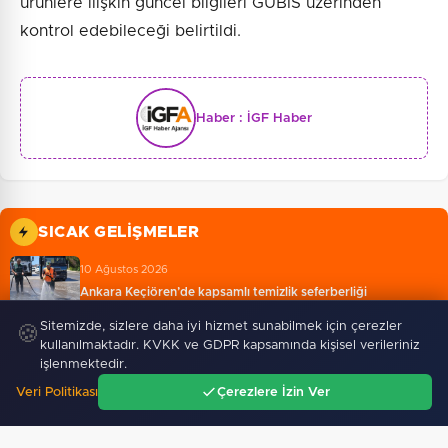
ürünlere ilişkin güncel bilgileri GÜBİS üzerinden
kontrol edebileceği belirtildi.
Haber :
İGF Haber
SICAK GELIŞMELER
10 Ağustos 2026
Ankara Keçiören’de kapsamlı temizlik seferberliği
Sitemizde, sizlere daha iyi hizmet sunabilmek için çerezler
🍪
kullanılmaktadır. KVKK ve GDPR kapsamında kişisel verileriniz
10 Ağustos 2026
işlenmektedir.
İnternet şikayetlerinde 'kesintiler' ilk sırada
Veri Politikası
Çerezlere İzin Ver
Ana Sayfa
Gündem
Ara
Menü
10 Ağustos 2026
Okullar açılmadan kırtasiye ürünlerine sıkı denetim...…