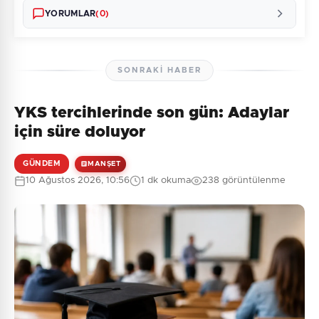
YORUMLAR
(0)
SONRAKI HABER
YKS tercihlerinde son gün: Adaylar
Henüz yorum yapılmamış. İlk yorumu siz yapın!
için süre doluyor
GÜNDEM
MANŞET
10 Ağustos 2026, 10:56
1 dk okuma
238 görüntülenme
0
/2000
Güvenlik Sorusu:
6 + 8 = ?
Gönder