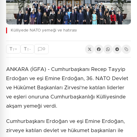
Külliyede NATO yemeği ve hatırası
T
T
+
-
0
T
T
ANKARA (İGFA) - Cumhurbaşkanı Recep Tayyip
Erdoğan ve eşi Emine Erdoğan, 36. NATO Devlet
ve Hükûmet Başkanları Zirvesi'ne katılan liderler
ve eşleri onuruna Cumhurbaşkanlığı Külliyesinde
akşam yemeği verdi.
Cumhurbaşkanı Erdoğan ve eşi Emine Erdoğan,
zirveye katılan devlet ve hükumet başkanları ile