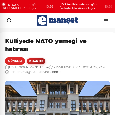
KS tercihlerinde son gün:
YKS tercihlerinde son gün:
SICAK
10:56
10:56
GELİŞMELER
daylar için süre doluyor
Adaylar için süre doluyor
Külliyede NATO yemeği ve
hatırası
GÜNDEM
MANŞET
08 Temmuz 2026, 09:14
Güncelleme: 08 Ağustos 2026, 22:26
1 dk okuma
232 görüntülenme