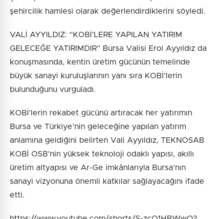
şehircilik hamlesi olarak değerlendirdiklerini söyledi.
VALİ AYYILDIZ: “KOBİ’LERE YAPILAN YATIRIM
GELECEĞE YATIRIMDIR” Bursa Valisi Erol Ayyıldız da
konuşmasında, kentin üretim gücünün temelinde
büyük sanayi kuruluşlarının yanı sıra KOBİ’lerin
bulunduğunu vurguladı.
KOBİ’lerin rekabet gücünü artıracak her yatırımın
Bursa ve Türkiye’nin geleceğine yapılan yatırım
anlamına geldiğini belirten Vali Ayyıldız, TEKNOSAB
KOBİ OSB’nin yüksek teknoloji odaklı yapısı, akıllı
üretim altyapısı ve Ar-Ge imkânlarıyla Bursa’nın
sanayi vizyonuna önemli katkılar sağlayacağını ifade
etti.
https://www.youtube.com/shorts/S-zcQ1HBWwQ?