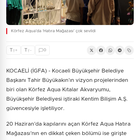
Körfez Aqua’da ‘Hatıra Mağazası’ çok sevildi
T
T
+
-
0
T
T
KOCAELİ (İGFA) - Kocaeli Büyükşehir Belediye
Başkanı Tahir Büyükakın’ın vizyon projelerinden
biri olan Körfez Aqua Kıtalar Akvaryumu,
Büyükşehir Belediyesi iştiraki Kentim Bilişim A.Ş.
güvencesiyle işletiliyor.
20 Haziran’da kapılarını açan Körfez Aqua Hatıra
Mağazası’nın en dikkat çeken bölümü ise girişte