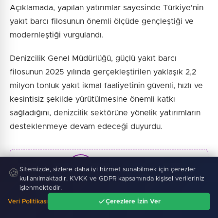
Açıklamada, yapılan yatırımlar sayesinde Türkiye'nin
yakıt barcı filosunun önemli ölçüde gençleştiği ve
modernleştiği vurgulandı.
Denizcilik Genel Müdürlüğü, güçlü yakıt barcı
filosunun 2025 yılında gerçekleştirilen yaklaşık 2,2
milyon tonluk yakıt ikmal faaliyetinin güvenli, hızlı ve
kesintisiz şekilde yürütülmesine önemli katkı
sağladığını, denizcilik sektörüne yönelik yatırımların
desteklenmeye devam edeceği duyurdu.
Haber :
İGF Haber
Sitemizde, sizlere daha iyi hizmet sunabilmek için çerezler
🍪
kullanılmaktadır. KVKK ve GDPR kapsamında kişisel verileriniz
işlenmektedir.
Veri Politikası
Çerezlere İzin Ver
Ana Sayfa
Gündem
Ara
Menü
SONRAKI HABER