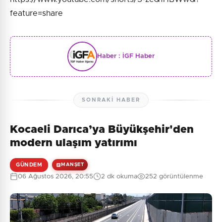
feature=share
Haber :
İGF Haber
SONRAKI HABER
Kocaeli Darıca’ya Büyükşehir'den
modern ulaşım yatırımı
GÜNDEM
MANŞET
06 Ağustos 2026, 20:55
2 dk okuma
252 görüntülenme