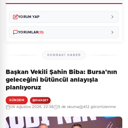
YORUM YAP
YORUMLAR
(0)
SONRAKI HABER
Başkan Vekili Şahin Biba: Bursa'nın
Henüz yorum yapılmamış. İlk yorumu siz yapın!
geleceğini bütüncül anlayışla
planlıyoruz
GÜNDEM
MANŞET
0
/2000
06 Ağustos 2026, 22:38
5 dk okuma
412 görüntülenme
Güvenlik Sorusu:
5 + 7 = ?