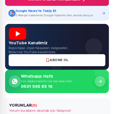
Google News'te Takip Et
E-Manşet haberlerini Google Haberler'den anında okuyun
YouTube Kanalimiz
Roportajlar, insan hikayeleri, belgeseller...
Binlercesi YouTube kanalimizda.
ABONE OL
Whatsapp Hattı
Son dakika haberler için bizi takip edin!
0501 565 85 16
YORUMLAR
(0)
Yorum kurallarını okumak için tıklayınız!