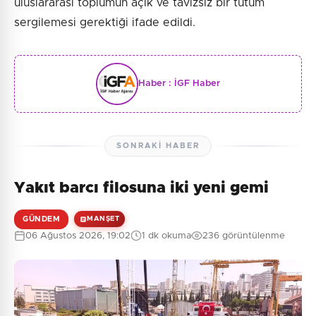
uluslararası toplumun açık ve tavizsiz bir tutum
sergilemesi gerektiği ifade edildi.
Haber :
İGF Haber
SONRAKI HABER
Yakıt barcı filosuna iki yeni gemi
GÜNDEM
MANŞET
06 Ağustos 2026, 19:02
1 dk okuma
236 görüntülenme