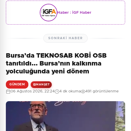
Haber :
İGF Haber
SONRAKI HABER
Bursa’da TEKNOSAB KOBİ OSB
tanıtıldı... Bursa’nın kalkınma
yolculuğunda yeni dönem
GÜNDEM
MANŞET
06 Ağustos 2026, 22:24
4 dk okuma
491 görüntülenme