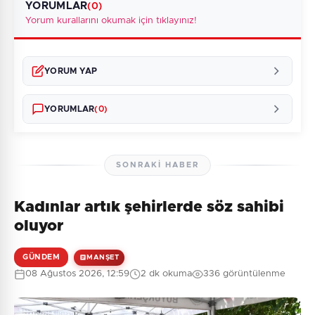
YORUMLAR
(0)
Yorum kurallarını okumak için tıklayınız!
YORUM YAP
YORUMLAR
(0)
SONRAKI HABER
Kadınlar artık şehirlerde söz sahibi
Henüz yorum yapılmamış. İlk yorumu siz yapın!
oluyor
GÜNDEM
MANŞET
08 Ağustos 2026, 12:59
2 dk okuma
336 görüntülenme
0
/2000
Güvenlik Sorusu: