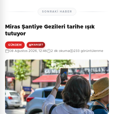
SONRAKI HABER
Miras Şantiye Gezileri tarihe ışık
tutuyor
GÜNDEM
MANŞET
08 Ağustos 2026, 12:46
2 dk okuma
233 görüntülenme