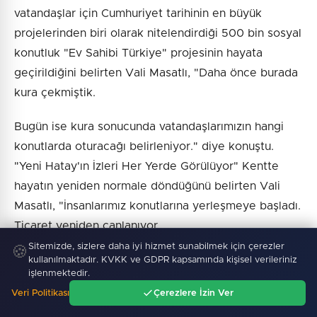
vatandaşlar için Cumhuriyet tarihinin en büyük
projelerinden biri olarak nitelendirdiği 500 bin sosyal
konutluk "Ev Sahibi Türkiye" projesinin hayata
geçirildiğini belirten Vali Masatlı, "Daha önce burada
kura çekmiştik.
Bugün ise kura sonucunda vatandaşlarımızın hangi
konutlarda oturacağı belirleniyor." diye konuştu.
"Yeni Hatay'ın İzleri Her Yerde Görülüyor" Kentte
hayatın yeniden normale döndüğünü belirten Vali
Masatlı, "İnsanlarımız konutlarına yerleşmeye başladı.
Ticaret yeniden canlanıyor.
Sitemizde, sizlere daha iyi hizmet sunabilmek için çerezler
🍪
Tarihi eserlerimiz bir bir ihya edilerek yeniden
kullanılmaktadır. KVKK ve GDPR kapsamında kişisel verileriniz
işlenmektedir.
kullanılmaya başlandı. Şehrimizde artık yeni bir
Veri Politikası
Çerezlere İzin Ver
Hatay'ın izleri her yönüyle görülmeye başladı." dedi.
Ana Sayfa
Gündem
Ara
Menü