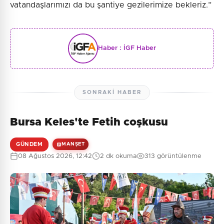
vatandaşlarımızı da bu şantiye gezilerimize bekleriz.”
Haber :
İGF Haber
SONRAKI HABER
Bursa Keles'te Fetih coşkusu
GÜNDEM
MANŞET
08 Ağustos 2026, 12:42
2 dk okuma
313 görüntülenme