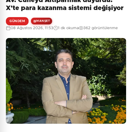
Av. Cüneyd Altıparmak duyurdu:
X’te para kazanma sistemi değişiyor
GÜNDEM
MANŞET
08 Ağustos 2026, 11:53
1 dk okuma
362 görüntülenme