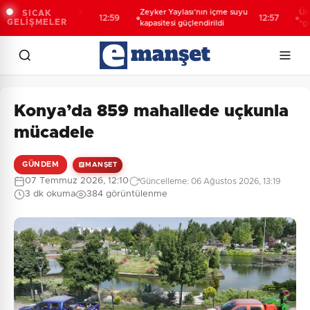
k şehirlerde söz
Zeyker Yaylası’nın içme suyu
Üniversite
SICAK
12:59
12:57
GELİŞMELER
r
kapasitesi güçlendirildi
“geleceğin
rehberliği
Konya’da 859 mahallede uçkunla
mücadele
GÜNDEM
MANŞET
07 Temmuz 2026, 12:10
Güncelleme: 06 Ağustos 2026, 13:19
3 dk okuma
384 görüntülenme