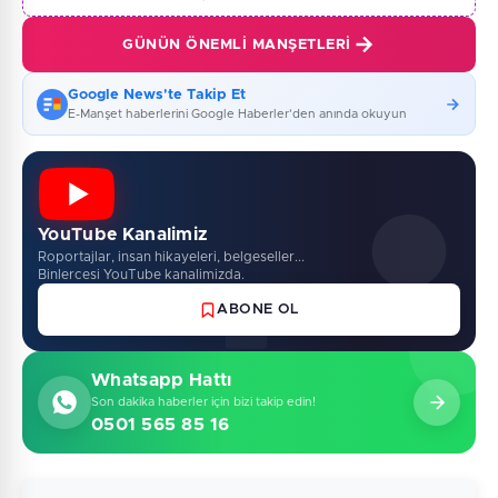
GÜNÜN ÖNEMLI MANŞETLERI
Google News'te Takip Et
E-Manşet haberlerini Google Haberler'den anında okuyun
YouTube Kanalimiz
Roportajlar, insan hikayeleri, belgeseller...
Binlercesi YouTube kanalimizda.
ABONE OL
Whatsapp Hattı
Son dakika haberler için bizi takip edin!
0501 565 85 16